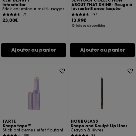
REM BEAUTY
SEPHORA COLLECTION
Interstellar
ABOUT THAT SHINE- Rouge à
lèvres brillance laquée
Stick enlumineur multi-usages
74
197
23,00€
13,99€
10 teintes disponibles
Ajouter au panier
Ajouter au panier
TARTE
HOURGLASS
Shape tape™
Shape and Sculpt Lip Liner
Stick anticernes effet floutant
Crayon à lévres
109
99