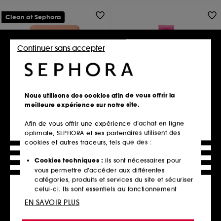
Clean at Sephora
Continuer sans accepter
Nous utilisons des cookies afin de vous offrir la
HAUS LABS BY LADY GAGA
BENEFIT COSMETICS
Power Sculpt Velvet Bronzer
The POREfessional Matte
meilleure expérience sur notre site.
with Fermented Arnica
Primer
Poudre de soleil
Base de teint matifiante
Afin de vous offrir une expérience d’achat en ligne
120
1025
optimale, SEPHORA et ses partenaires utilisent des
39,90€
39,90€
cookies et autres traceurs, tels que des :
8 teintes disponibles
Cookies techniques :
ils sont nécessaires pour
vous permettre d’accéder aux différentes
Ajouter au panier
Ajouter au panier
catégories, produits et services du site et sécuriser
celui-ci. Ils sont essentiels au fonctionnement
technique du site et ne peuvent être désactivés.
EN SAVOIR PLUS
Exclu
Exclu
Cookies de personnalisation :
ils nous permettent