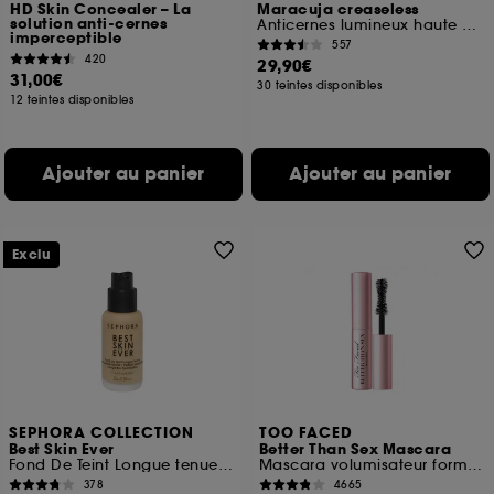
HD Skin Concealer – La
Maracuja creaseless
solution anti-cernes
Anticernes lumineux haute couvrance
imperceptible
557
420
29,90€
31,00€
30 teintes disponibles
12 teintes disponibles
Ajouter au panier
Ajouter au panier
Exclu
SEPHORA COLLECTION
TOO FACED
Best Skin Ever
Better Than Sex Mascara
Fond De Teint Longue tenue teint parfait naturel
Mascara volumisateur format voyage
378
4665