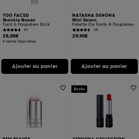
moment choisir de retirer votrte consentement. Si vous
souhaitez obtenir plus d'information sur les cookies
utilisés,
cliquez
ici
.
TOO FACED
NATASHA DENONA
Quickie Queen
Mini Xenon
Fard à Paupières Stick
Palette De Fards A Paupières
99
181
28,00€
29,90€
8 teintes disponibles
Ajouter au panier
Ajouter au panier
Exclu