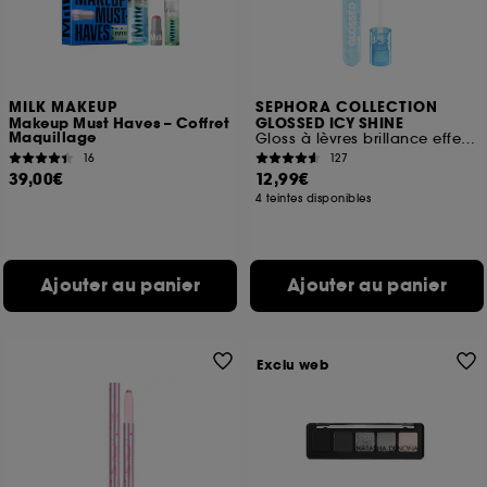
Cookies fonctionnels :
il s’agit de cookies
permettant l’affichage et/ou la fourniture de
certaines fonctionnalités du site, tel que les
cookies d’authentification qui sont utilisés afin de
vous faire bénéficier de l’authentification
MILK MAKEUP
SEPHORA COLLECTION
Makeup Must Haves – Coffret
GLOSSED ICY SHINE
prolongée vous permettant d’accéder à votre
Maquillage
Gloss à lèvres brillance effet mouillé
compte lors de votre prochaine visite sur le site
16
127
sans saisir à nouveau votre identifiant et mot de
39,00€
12,99€
passe.
4 teintes disponibles
A l'exception des cookies techniques, le dépôt et la
Ajouter au panier
Ajouter au panier
lecture de ces traceurs requiert votre accord. Vous
pouvez personnaliser vos choix concernant le dépôt
de ces cookies grâce au bouton "personnaliser mes
choix" ci-dessous ou décider de "tout accepter".
Exclu web
Sephora pourra associer les informations de
navigation collectées par ces Cookies, pour les
finalités acceptées, avec les données personnelles
collectées ou générées lors de votre activité en ligne
ou en magasin. Pour refuser tous les cookies, cliques
sur "continuer sans accepter". Voous pouvez à tout