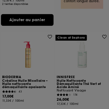
12,67€
/
100ml
confort longue durée.
2 teintes disponibles
Ajouter au panier
Clean at Sephora
BIODERMA
INNISFREE
Créaline Huile Micellaire –
Huile Nettoyante
Huile nettoyante
Démaquillante Thé Vert et
démaquillante apaisante
Acide Aminé
Nettoyant Visage
43
174
17,00€
26,00€
11,33€
/
100ml
17,33€
/
100ml