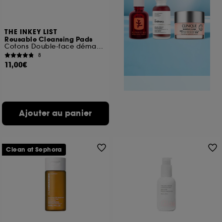
THE INKEY LIST
Reusable Cleansing Pads
Cotons Double-face démaquillants réutilisables
8
11,00€
Ajouter au panier
Clean at Sephora