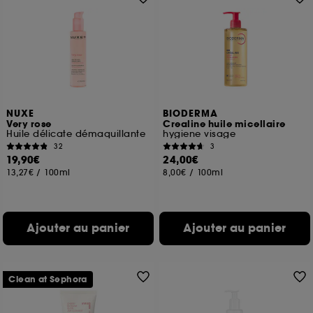
NUXE
BIODERMA
Very rose
Crealine huile micellaire
Huile délicate démaquillante
hygiene visage
32
3
19,90€
24,00€
13,27€
/
100ml
8,00€
/
100ml
Ajouter au panier
Ajouter au panier
Clean at Sephora