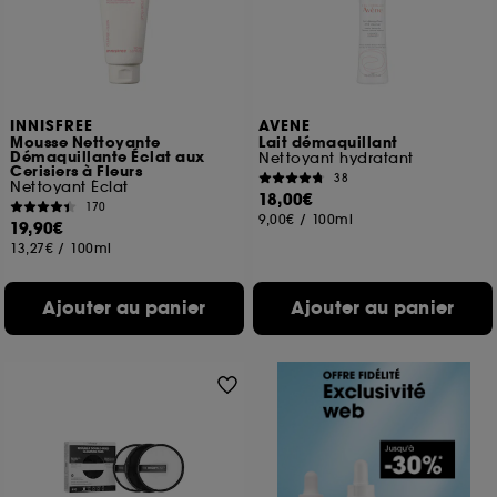
INNISFREE
AVENE
Mousse Nettoyante
Lait démaquillant
Démaquillante Éclat aux
Nettoyant hydratant
Cerisiers à Fleurs
38
Nettoyant Éclat
18,00€
170
9,00€
/
100ml
19,90€
13,27€
/
100ml
Ajouter au panier
Ajouter au panier