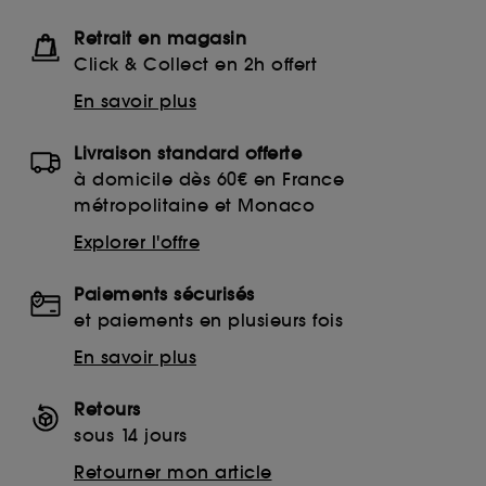
navigation collectées par ces Cookies, pour les
Retrait en magasin
finalités acceptées, avec les données personnelles
collectées ou générées lors de votre activité en ligne
Click & Collect en 2h offert
ou en magasin. Pour refuser tous les cookies, cliques
En savoir plus
sur "continuer sans accepter". Voous pouvez à tout
moment choisir de retirer votrte consentement. Si vous
souhaitez obtenir plus d'information sur les cookies
Livraison standard offerte
utilisés,
cliquez
ici
.
à domicile dès 60€ en France
métropolitaine et Monaco
Explorer l'offre
Paiements sécurisés
et paiements en plusieurs fois
En savoir plus
Retours
sous 14 jours
Retourner mon article