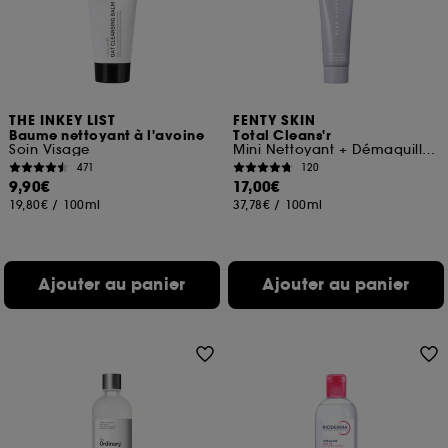
THE INKEY LIST
FENTY SKIN
Baume nettoyant à l'avoine
Total Cleans'r
Soin Visage
Mini Nettoyant + Démaquillant visage à la cerise de la Barbade
471
120
9,90€
17,00€
19,80€
/
100ml
37,78€
/
100ml
Ajouter au panier
Ajouter au panier