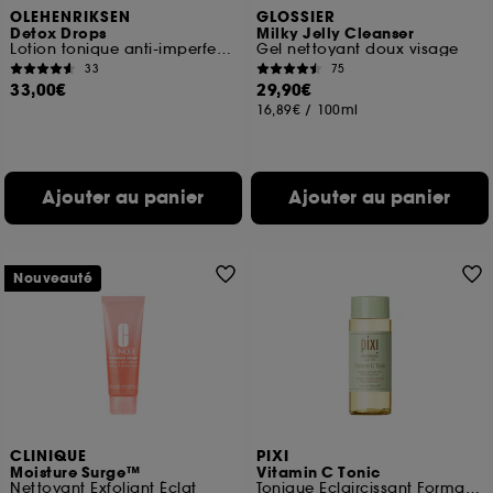
OLEHENRIKSEN
GLOSSIER
Detox Drops
Milky Jelly Cleanser
Lotion tonique anti-imperfections à l'acide salicylique 2%
Gel nettoyant doux visage
33
75
33,00€
29,90€
16,89€
/
100ml
Ajouter au panier
Ajouter au panier
Nouveauté
CLINIQUE
PIXI
Moisture Surge™
Vitamin C Tonic
Nettoyant Exfoliant Éclat
Tonique Eclaircissant Format Voyage