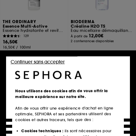
THE ORDINARY
BIODERMA
Essence Multi-Active
Créaline H2O TS
Essence hydratante et revitalisante
Eau micellaire démaquillante peaux très sèches
12,00€
129
À partir de
16,50€
2 contenances disponibles
16,50€
/
100ml
Continuer sans accepter
Ajouter au panier
Ajouter au panier
Nous utilisons des cookies afin de vous offrir la
Clean at Sephora
meilleure expérience sur notre site.
Afin de vous offrir une expérience d’achat en ligne
optimale, SEPHORA et ses partenaires utilisent des
cookies et autres traceurs, tels que des :
Cookies techniques :
ils sont nécessaires pour