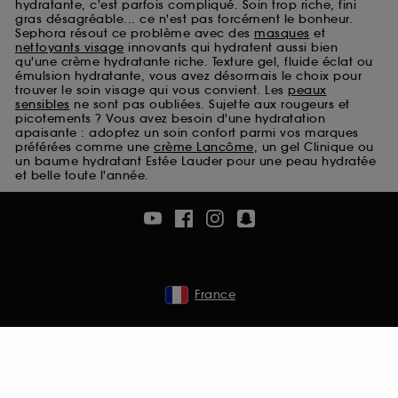
hydratante, c'est parfois compliqué. Soin trop riche, fini
Cookies de sécurisation des paiements en ligne :
gras désagréable... ce n'est pas forcément le bonheur.
ils nous permettent de lutter notamment contre les
Sephora résout ce problème avec des
masques
et
fraudes aux moyens de paiement et les
nettoyants visage
innovants qui hydratent aussi bien
qu'une crème hydratante riche. Texture gel, fluide éclat ou
usurpations d’identité.
émulsion hydratante, vous avez désormais le choix pour
trouver le soin visage qui vous convient. Les
peaux
Cookies fonctionnels :
il s’agit de cookies
sensibles
ne sont pas oubliées. Sujette aux rougeurs et
permettant l’affichage et/ou la fourniture de
picotements ? Vous avez besoin d'une hydratation
certaines fonctionnalités du site, tel que les
apaisante : adoptez un soin confort parmi vos marques
préférées comme une
crème Lancôme
, un gel Clinique ou
cookies d’authentification qui sont utilisés afin de
un baume hydratant Estée Lauder pour une peau hydratée
vous faire bénéficier de l’authentification
et belle toute l'année.
prolongée vous permettant d’accéder à votre
compte lors de votre prochaine visite sur le site
sans saisir à nouveau votre identifiant et mot de
passe.
France
A l'exception des cookies techniques, le dépôt et la
lecture de ces traceurs requiert votre accord. Vous
pouvez personnaliser vos choix concernant le dépôt
de ces cookies grâce au bouton "personnaliser mes
choix" ci-dessous ou décider de "tout accepter".
Sephora pourra associer les informations de
navigation collectées par ces Cookies, pour les