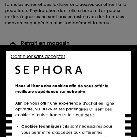
formules riches et des textures onctueuses qui offrent à la
peau toute l’hydratation dont elle a besoin. Les peaux
mixtes à grasses ne sont pas en reste avec des formules
innovantes qui pénètrent instantanément la peau.
Retrait en magasin
Click & Collect en 2h offert
Continuer sans accepter
En savoir plus
Livraison standard offerte
à domicile dès 60€ en France
Nous utilisons des cookies afin de vous offrir la
métropolitaine et Monaco
meilleure expérience sur notre site.
Explorer l'offre
Afin de vous offrir une expérience d’achat en ligne
optimale, SEPHORA et ses partenaires utilisent des
Paiements sécurisés
cookies et autres traceurs, tels que des :
et paiements en plusieurs fois
Cookies techniques :
ils sont nécessaires pour
En savoir plus
vous permettre d’accéder aux différentes