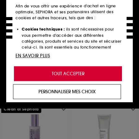
Afin de vous offrir une expérience d’achat en ligne
optimale, SEPHORA et ses partenaires utilisent des
cookies et autres traceurs, tels que des :
Cookies techniques :
ils sont nécessaires pour
DRUNK ELEPHANT
vous permettre d’accéder aux différentes
Protini™ Polypeptide Cream
catégories, produits et services du site et sécuriser
Crème Visage Aux Polypeptides
celui-ci. Ils sont essentiels au fonctionnement
8934
technique du site et ne peuvent être désactivés.
EN SAVOIR PLUS
64,00€
À partir de
138,00€
/
100ml
Cookies de personnalisation :
ils nous permettent
4 contenances disponibles
de vous offrir une expérience enrichie et
TOUT ACCEPTER
personnalisée en vous recommandant des
produits, des services et des contenus qui
Ajouter au panier
répondent au mieux à vos préférences, et de vous
PERSONNALISER MES CHOIX
proposer des offres promotionnelles adaptées à
votre profil.
Clean at Sephora
Cookies réseaux sociaux et publicité :
ils sont
utilisés pour vous présenter du contenu susceptible
de vous plaire via des publicités, y compris sur des
sites tiers et sur les réseaux sociaux, sur la base
des pages que vous avez consultées, de votre