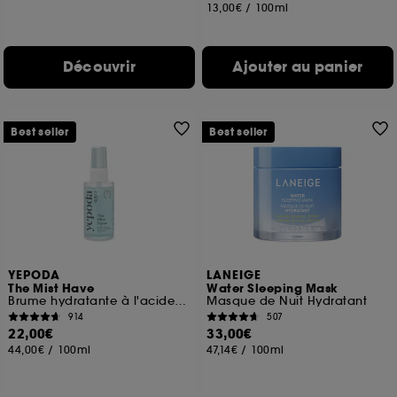
13,00€
/
100ml
Découvrir
Ajouter au panier
Best seller
Best seller
YEPODA
LANEIGE
The Mist Have
Water Sleeping Mask
Brume hydratante à l'acide hyaluronique et à la lavande
Masque de Nuit Hydratant
914
507
22,00€
33,00€
44,00€
/
100ml
47,14€
/
100ml