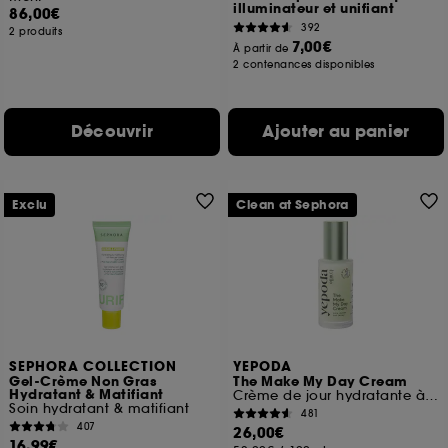
illuminateur et unifiant
86,00€
392
2 produits
7,00€
À partir de
2 contenances disponibles
Découvrir
Ajouter au panier
Exclu
Clean at Sephora
SEPHORA COLLECTION
YEPODA
Gel-Crème Non Gras
The Make My Day Cream
Hydratant & Matifiant
Crème de jour hydratante à la Centella Asiatica
Soin hydratant & matifiant
481
407
26,00€
16,99€