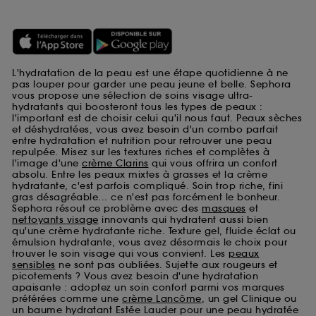
L'hydratation de la peau est une étape quotidienne à ne
pas louper pour garder une peau jeune et belle. Sephora
vous propose une sélection de soins visage ultra-
hydratants qui boosteront tous les types de peaux :
l'important est de choisir celui qu'il nous faut. Peaux sèches
et déshydratées, vous avez besoin d'un combo parfait
entre hydratation et nutrition pour retrouver une peau
repulpée. Misez sur les textures riches et complètes à
l'image d'une
crème Clarins
qui vous offrira un confort
absolu. Entre les peaux mixtes à grasses et la crème
hydratante, c'est parfois compliqué. Soin trop riche, fini
gras désagréable... ce n'est pas forcément le bonheur.
Sephora résout ce problème avec des
masques
et
nettoyants visage
innovants qui hydratent aussi bien
qu'une crème hydratante riche. Texture gel, fluide éclat ou
émulsion hydratante, vous avez désormais le choix pour
trouver le soin visage qui vous convient. Les
peaux
sensibles
ne sont pas oubliées. Sujette aux rougeurs et
picotements ? Vous avez besoin d'une hydratation
apaisante : adoptez un soin confort parmi vos marques
préférées comme une
crème Lancôme
, un gel Clinique ou
un baume hydratant Estée Lauder pour une peau hydratée