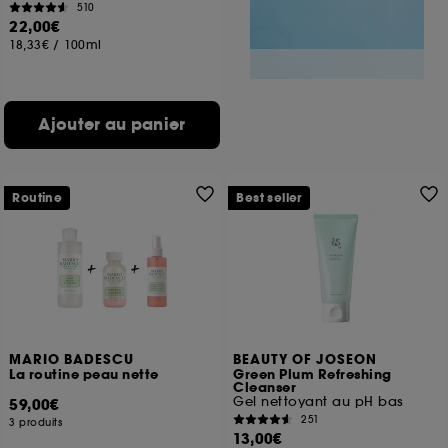
510
22,00€
18,33€
/
100ml
Ajouter au panier
Routine
Best seller
MARIO BADESCU
BEAUTY OF JOSEON
La routine peau nette
Green Plum Refreshing
Cleanser
Gel nettoyant au pH bas
59,00€
251
3 produits
13,00€