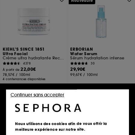
Nouveauté
KIEHL'S SINCE 1851
ERBORIAN
Ultra Facial
Water Serum
Crème ultra hydratante Rechargeable à la texture légère
Sérum hydratation intense
4378
30
22,00€
29,90€
À partir de
78,57€
/
100ml
99,67€
/
100ml
4 contenances disponibles
Continuer sans accepter
Ajouter au panier
Ajouter au panier
Clean at Sephora
Nous utilisons des cookies afin de vous offrir la
meilleure expérience sur notre site.