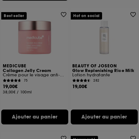
Best seller
Hot on social
MEDICUBE
BEAUTY OF JOSEON
Collagen Jelly Cream
Glow Replenishing Rice Milk
Crème pour le visage anti-âges
Lotion hydratante
75
282
19,00€
19,00€
38,00€
/
100ml
Ajouter au panier
Ajouter au panier