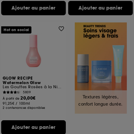
Ajouter au panier
Ajouter au panier
Hot on social
GLOW RECIPE
Watermelon Glow
Les Gouttes Rosées à la Niacinamide Jumbo
5809
Textures légères,
20,00€
À partir de
91,25€
/
100ml
confort longue durée.
2 contenances disponibles
Ajouter au panier