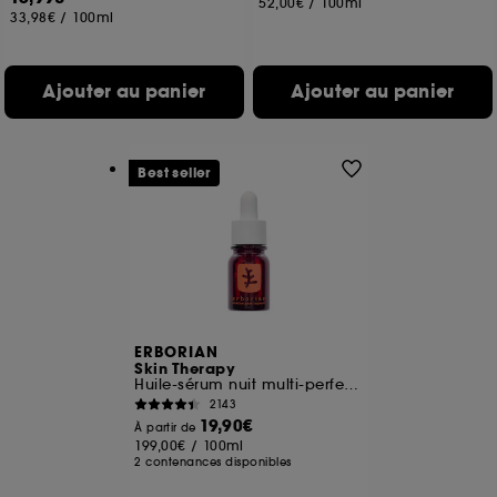
52,00€
/
100ml
33,98€
/
100ml
Ajouter au panier
Ajouter au panier
Best seller
ERBORIAN
Skin Therapy
Huile-sérum nuit multi-perfectrice
2143
19,90€
À partir de
199,00€
/
100ml
2 contenances disponibles