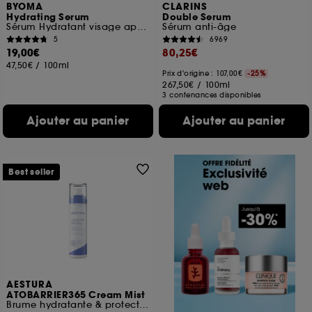
BYOMA
CLARINS
Hydrating Serum
Double Serum
Sérum Hydratant visage apaisant
Sérum anti-âge
5
6969
19,00€
80,25€
47,50€
/
100ml
Prix d'origine : 107,00€
-25%
267,50€
/
100ml
3 contenances disponibles
Ajouter au panier
Ajouter au panier
Best seller
AESTURA
ATOBARRIER365 Cream Mist
Brume hydratante & protectrice barrière cutanée