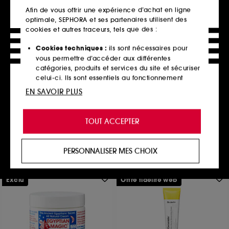
Afin de vous offrir une expérience d’achat en ligne
optimale, SEPHORA et ses partenaires utilisent des
cookies et autres traceurs, tels que des :
Cookies techniques :
ils sont nécessaires pour
INNISFREE
vous permettre d’accéder aux différentes
Sérum Yeux Éclat au Thé Vert
catégories, produits et services du site et sécuriser
et à La Caféine
celui-ci. Ils sont essentiels au fonctionnement
Sérum Hydratant
technique du site et ne peuvent être désactivés.
54
EN SAVOIR PLUS
26,50€
Cookies de personnalisation :
ils nous permettent
265,00€
/
100ml
de vous offrir une expérience enrichie et
TOUT ACCEPTER
personnalisée en vous recommandant des
produits, des services et des contenus qui
Ajouter au panier
répondent au mieux à vos préférences, et de vous
PERSONNALISER MES CHOIX
proposer des offres promotionnelles adaptées à
votre profil.
Exclu
Offre fidélité web
Cookies réseaux sociaux et publicité :
ils sont
utilisés pour vous présenter du contenu susceptible
de vous plaire via des publicités, y compris sur des
sites tiers et sur les réseaux sociaux, sur la base
des pages que vous avez consultées, de votre