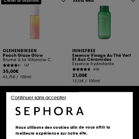
Clean at Sephora
Exclu web
OLEHENRIKSEN
INNISFREE
Peach Glaze Glow
Essence Visage Au Thé Vert
Et Aux Céramides
Brume à la Vitamine C
Essence hydratante
167
406
35,00€
21,00€
43,75€
/
100ml
13,13€
/
100ml
Continuer sans accepter
Ajouter au panier
Ajouter au panier
Clean at Sephora
Nous utilisons des cookies afin de vous offrir la
meilleure expérience sur notre site.