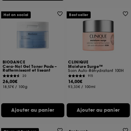
Hot on social
Best seller
BIODANCE
CLINIQUE
Cera-Nol Gel Toner Pads –
Moisture Surge™
Raffermissant et lissant
Soin Auto-Réhydratant 100H
20
915
26,00€
14,00€
18,57€
/
100g
93,33€
/
100ml
Ajouter au panier
Ajouter au panier