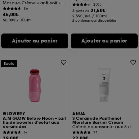
Masque-Crème « anti-soif » réparateur
2505
86
21,50€
À partir de
45,00€
2.590,36€
/
100ml
60,00€
/
100ml
2 contenances disponibles
Ajouter au panier
Ajouter au panier
Exclu
GLOWERY
ANUA
A.M GLOW Before Noon – Lait
3 Ceramide Panthenol
fluide booster d'éclat aux
Moisture Barrier Cream
ceramides
Crème nourrissante aux 3 céramides
67
34
39,00€
22,00€