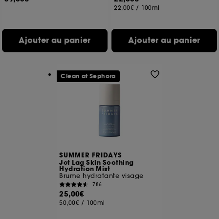
22,00€
/
100ml
Ajouter au panier
Ajouter au panier
Clean at Sephora
SUMMER FRIDAYS
Jet Lag Skin Soothing
Hydration Mist
Brume hydratante visage
786
25,00€
50,00€
/
100ml