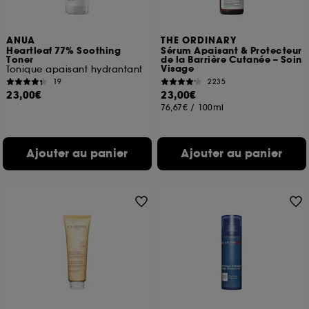
ANUA
THE ORDINARY
Heartleaf 77% Soothing
Sérum Apaisant & Protecteur
Toner
de la Barrière Cutanée – Soin
Visage
Tonique apaisant hydrantant
19
2235
23,00€
23,00€
76,67€
/
100ml
Ajouter au panier
Ajouter au panier