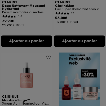
CLARINS
CLARINS
Doux Nettoyant Moussant
ClarinsMen
Hydratant
Gel Super Hydratant Soin visage
Peaux normales à sèches
28
110
56,00€
29,90€
112,00€
/
100ml
23,92€
/
100ml
Ajouter au panier
Ajouter au panier
CLINIQUE
Moisture Surge™
Sérum Actif Illuminateur Visage