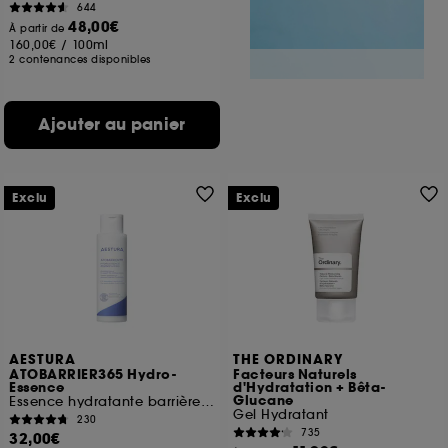
644
48,00€
À partir de
160,00€
/
100ml
2 contenances disponibles
Ajouter au panier
Exclu
Exclu
AESTURA
THE ORDINARY
ATOBARRIER365 Hydro-
Facteurs Naturels
Essence
d'Hydratation + Bêta-
Glucane
Essence hydratante barrière hydratation
Gel Hydratant
230
735
32,00€