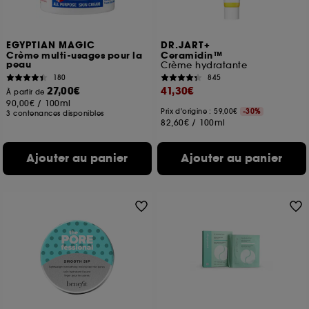
navigation, et de l'historique de vos interactions.
Cookies de mesure d’audience :
ils nous
EGYPTIAN MAGIC
DR.JART+
permettent de réaliser des statistiques de
Crème multi-usages pour la
Ceramidin™
fréquentation et de navigation sur notre site afin
peau
Crème hydratante
d’en améliorer la performance.
180
845
27,00€
41,30€
À partir de
Cookies de sécurisation des paiements en ligne :
90,00€
/
100ml
ils nous permettent de lutter notamment contre les
Prix d'origine : 59,00€
-30%
3 contenances disponibles
82,60€
/
100ml
fraudes aux moyens de paiement et les
usurpations d’identité.
Ajouter au panier
Ajouter au panier
Cookies fonctionnels :
il s’agit de cookies
permettant l’affichage et/ou la fourniture de
certaines fonctionnalités du site, tel que les
cookies d’authentification qui sont utilisés afin de
vous faire bénéficier de l’authentification
prolongée vous permettant d’accéder à votre
compte lors de votre prochaine visite sur le site
sans saisir à nouveau votre identifiant et mot de
passe.