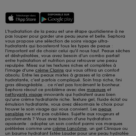
L'hydratation de la peau est une étape quotidienne à ne
pas louper pour garder une peau jeune et belle. Sephora
vous propose une sélection de soins visage ultra-
hydratants qui boosteront tous les types de peaux :
l'important est de choisir celui qu'il nous faut. Peaux sèches
et déshydratées, vous avez besoin d'un combo parfait
entre hydratation et nutrition pour retrouver une peau
repulpée. Misez sur les textures riches et complètes à
l'image d'une
crème Clarins
qui vous offrira un confort
absolu. Entre les peaux mixtes à grasses et la crème
hydratante, c'est parfois compliqué. Soin trop riche, fini
gras désagréable... ce n'est pas forcément le bonheur.
Sephora résout ce problème avec des
masques
et
nettoyants visage
innovants qui hydratent aussi bien
qu'une crème hydratante riche. Texture gel, fluide éclat ou
émulsion hydratante, vous avez désormais le choix pour
trouver le soin visage qui vous convient. Les
peaux
sensibles
ne sont pas oubliées. Sujette aux rougeurs et
picotements ? Vous avez besoin d'une hydratation
apaisante : adoptez un soin confort parmi vos marques
préférées comme une
crème Lancôme
, un gel Clinique ou
un baume hydratant Estée Lauder pour une peau hydratée