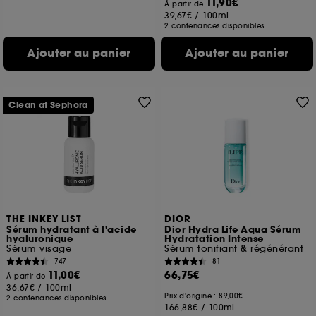
11,90€
À partir de
39,67€
/
100ml
2 contenances disponibles
Ajouter au panier
Ajouter au panier
Clean at Sephora
THE INKEY LIST
DIOR
Sérum hydratant à l'acide
Dior Hydra Life Aqua Sérum
hyaluronique
Hydratation Intense
Sérum visage
Sérum tonifiant & régénérant
747
81
11,00€
66,75€
À partir de
36,67€
/
100ml
Prix d'origine : 89,00€
2 contenances disponibles
166,88€
/
100ml