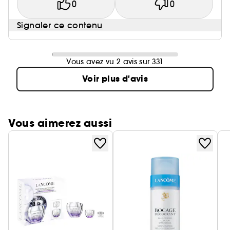
vers l'extérieur. Commencer du front et descendre
0
0
jusqu'au menton. Répéter 3 fois.
Signaler ce contenu
Vous avez vu 2 avis sur 331
Voir plus d'avis
Vous aimerez aussi