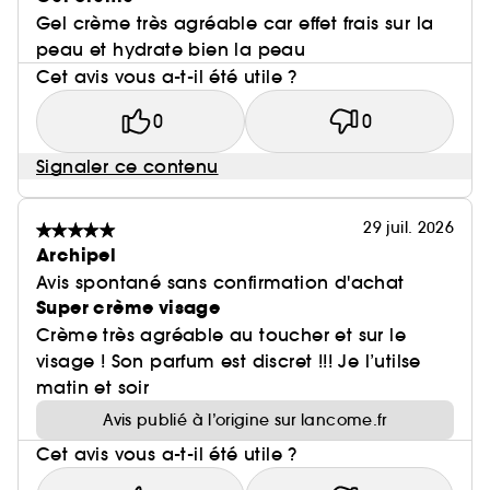
peau propre, après avoir utilisé le Sérum
Gel crème très agréable car effet frais sur la
Advanced Génifique.
peau et hydrate bien la peau
1. Prélever une noisette de crème et chauffer-là
Cet avis vous a-t-il été utile ?
dans la paume de votre main. Fermer les yeux et
0
0
respirer profondément dans vos mains 3 fois.
Appliquer et lisser sur l'ensemble du visage.
Signaler ce contenu
2. A l'aide de votre index, réaliser des
mouvements de lissage de l'intérieur vers
l'extérieur de votre visage, en pressant
29 juil. 2026
légèrement votre peau à la fin du geste.
Archipel
Commencer par la mâchoire puis remonter
Avis spontané sans confirmation d'achat
jusqu'au front en passant par la bouche, le nez et
Super crème visage
les sourcils. Répéter 3 fois.
Crème très agréable au toucher et sur le
3. Terminer sur le cou et le décolleté en lissant
visage ! Son parfum est discret !!! Je l’utilse
doucement du bas vers le haut. Répéter 3 fois.
matin et soir
4. Pour plus de relaxation : fermer les yeux et
Avis publié à l’origine sur lancome.fr
appliquer de légères pressions sur votre peau, à
Cet avis vous a-t-il été utile ?
l'aide de la pulpe des doigts, du milieu du visage