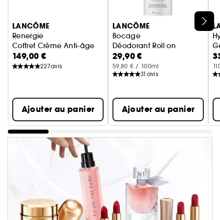
Ignorer le carrousel produits
LANCÔME
LANCÔME
L
Renergie
Bocage
H
Coffret Crème Anti-âge
Déodorant Roll on
G
149,00 €
29,90 €
3
227
avis
59,80 € / 100ml
11
31
avis
Ajouter au panier
Ajouter au panier