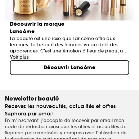
Découvrir la marque
Lancôme
La beauté est une rose que Lancôme offre aux
femmes. La beauté des femmes va au-delà des
apparences. C'est une émotion à fleur de peau, un
éveil de tous les sens, le reflet d'une harmonie entre
Voir plus
le cœur, le corps et l'esprit...
Découvrir Lancôme
Newsletter beauté
Recevez les nouveautés, actualités et offres
Sephora par email
En m’inscrivant, j’accepte de recevoir par email mon
code de réduction ainsi que les offres et actualités de
Sephora personnalisées y compris avec l’utilisation de
technologies de suivi permettant de mesurer la