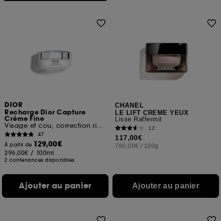
DIOR
CHANEL
Recharge Dior Capture
LE LIFT CREME YEUX
Crème Fine
Lisse Raffermit
Visage et cou, correction rides et fermeté
12
47
117,00€
129,00€
À partir de
780,00€
/
100g
296,00€
/
100ml
2 contenances disponibles
Ajouter au panier
Ajouter au panier