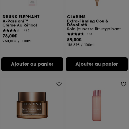
DRUNK ELEPHANT
CLARINS
A-Passioni™
Extra-Firming Cou &
Décolleté
Crème Au Rétinol
Soin jeunesse lift-regalbant
1426
333
78,00€
89,00€
260,00€
/
100ml
118,67€
/
100ml
Ajouter au panier
Ajouter au panier