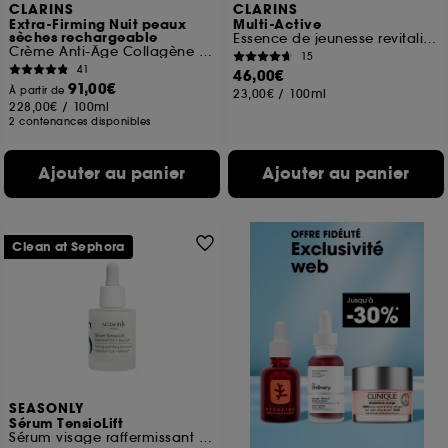
CLARINS
CLARINS
Extra-Firming Nuit peaux
Multi-Active
sèches rechargeable
Essence de jeunesse revitalisante
Crème Anti-Âge Collagène fermeté
15
41
46,00€
91,00€
À partir de
23,00€
/
100ml
228,00€
/
100ml
2 contenances disponibles
Ajouter au panier
Ajouter au panier
Clean at Sephora
SEASONLY
Sérum TensioLift
Sérum visage raffermissant et liftant