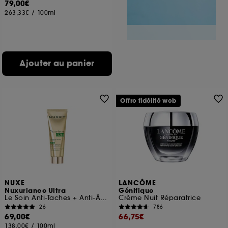
79,00€
263,33€
/
100ml
Ajouter au panier
Offre fidélité web
NUXE
LANCÔME
Nuxuriance Ultra
Génifique
Le Soin Anti-Taches + Anti-Âge SPF 30
Crème Nuit Réparatrice
26
786
69,00€
66,75€
138,00€
/
100ml