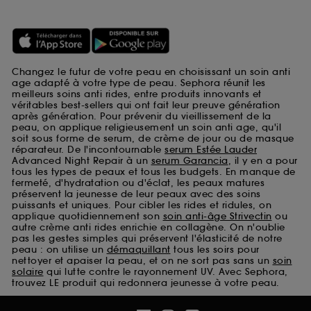
Changez le futur de votre peau en choisissant un soin anti
age adapté à votre type de peau. Sephora réunit les
meilleurs soins anti rides, entre produits innovants et
véritables best-sellers qui ont fait leur preuve génération
après génération. Pour prévenir du vieillissement de la
peau, on applique religieusement un soin anti age, qu'il
soit sous forme de serum, de crème de jour ou de masque
réparateur. De l'incontournable
serum Estée Lauder
Advanced Night Repair à un
serum Garancia
, il y en a pour
tous les types de peaux et tous les budgets. En manque de
fermeté, d'hydratation ou d'éclat, les peaux matures
préservent la jeunesse de leur peaux avec des soins
puissants et uniques. Pour cibler les rides et ridules, on
applique quotidiennement son
soin anti-âge Strivectin
ou
autre crème anti rides enrichie en collagène. On n'oublie
pas les gestes simples qui préservent l'élasticité de notre
peau : on utilise un
démaquillant
tous les soirs pour
nettoyer et apaiser la peau, et on ne sort pas sans un
soin
solaire
qui lutte contre le rayonnement UV. Avec Sephora,
trouvez LE produit qui redonnera jeunesse à votre peau.