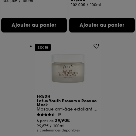
300,00€
/
100ml
102,00€
/
100ml
Ajouter au panier
Ajouter au panier
Exclu
FRESH
Lotus Youth Preserve Rescue
Mask
Masque anti-âge exfoliant au Lotus
19
29,90€
À partir de
99,67€
/
100ml
2 contenances disponibles