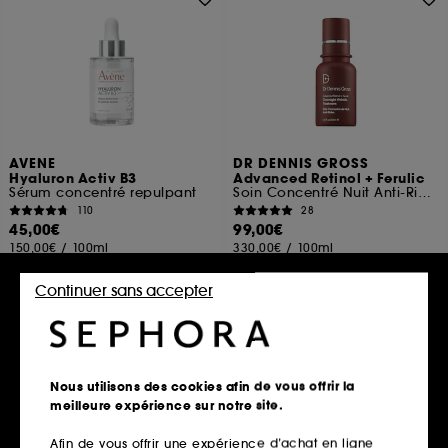
AVENE
DR DENNIS GROSS
Hyaluron Activ B3
Advanced Retinol + Ferulic
Sérum concentré repulpant
Soin Concentré Nuit Anti-Rides
110
28
45,00€
99,00€
150,00€
/
100ml
330,00€
/
100ml
Continuer sans accepter
Ajouter au panier
Ajouter au panier
Nous utilisons des cookies afin de vous offrir la
Exclu
meilleure expérience sur notre site.
Afin de vous offrir une expérience d’achat en ligne