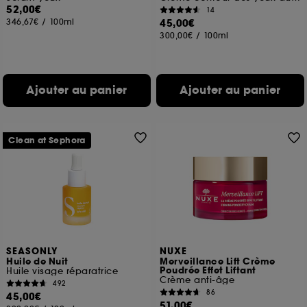
52,00€
14
346,67€
/
100ml
45,00€
300,00€
/
100ml
Ajouter au panier
Ajouter au panier
Clean at Sephora
SEASONLY
NUXE
Huile de Nuit
Merveillance Lift Crème
Poudrée Effet Liftant
Huile visage réparatrice
Crème anti-âge
492
86
45,00€
51,00€