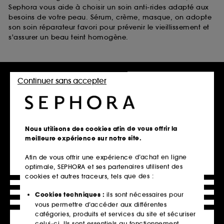
Sephora vous aide à choisir un soin anti-rides adapté aux
besoins de votre peau. Sérum, crème, masque, on adopte
son soin réparateur favori pour prévenir le vieillissement et
s'assurer un beau teint homogène.
Retrait en magasin
Continuer sans accepter
Click & Collect en 2h offert
En savoir plus
Livraison standard offerte
Nous utilisons des cookies afin de vous offrir la
à domicile dès 60€ en France
meilleure expérience sur notre site.
métropolitaine et Monaco
Afin de vous offrir une expérience d’achat en ligne
Explorer l'offre
optimale, SEPHORA et ses partenaires utilisent des
cookies et autres traceurs, tels que des :
Paiements sécurisés
Cookies techniques :
ils sont nécessaires pour
et paiements en plusieurs fois
vous permettre d’accéder aux différentes
catégories, produits et services du site et sécuriser
En savoir plus
celui-ci. Ils sont essentiels au fonctionnement