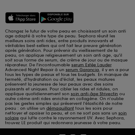
Changez le futur de votre peau en choisissant un soin anti
age adapté à votre type de peau. Sephora réunit les
meilleurs soins anti rides, entre produits innovants et
véritables best-sellers qui ont fait leur preuve génération
après génération. Pour prévenir du vieillissement de la
peau, on applique religieusement un soin anti age, qu'il
soit sous forme de serum, de crème de jour ou de masque
réparateur. De l'incontournable
serum Estée Lauder
Advanced Night Repair à un
serum Garancia
, il y en a pour
tous les types de peaux et tous les budgets. En manque de
fermeté, d'hydratation ou d'éclat, les peaux matures
préservent la jeunesse de leur peaux avec des soins
puissants et uniques. Pour cibler les rides et ridules, on
applique quotidiennement son
soin anti-âge Strivectin
ou
autre crème anti rides enrichie en collagène. On n'oublie
pas les gestes simples qui préservent l'élasticité de notre
peau : on utilise un
démaquillant
tous les soirs pour
nettoyer et apaiser la peau, et on ne sort pas sans un
soin
solaire
qui lutte contre le rayonnement UV. Avec Sephora,
trouvez LE produit qui redonnera jeunesse à votre peau.