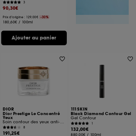
3
90,30€
Prix d'origine : 129,00€
-30%
180,60€
/
100ml
Ajouter au panier
DIOR
111SKIN
Dior Prestige Le Concentré
Black Diamond Contour Gel
Yeux
Gel Contour
Soin contour des yeux anti-âge
1
8
132,00€
191,25€
880,00€
/
100ml