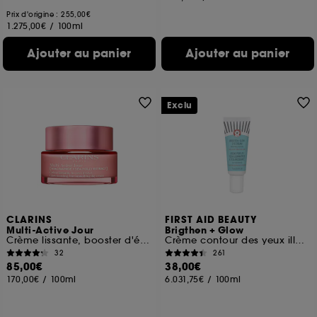
Prix d'origine : 255,00€
1.275,00€
/
100ml
Ajouter au panier
Ajouter au panier
Exclu
CLARINS
FIRST AID BEAUTY
Multi-Active Jour
Brigthen + Glow
Crème lissante, booster d'éclat, peaux sèches
Crème contour des yeux illuminatrice à la Niacinamide
32
261
85,00€
38,00€
170,00€
/
100ml
6.031,75€
/
100ml