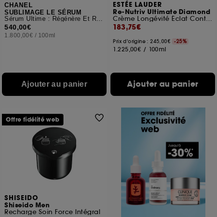
ESTÉE LAUDER
CHANEL
Re-Nutriv Ultimate Diamond
SUBLIMAGE LE SÉRUM
Crème Longévité Éclat Contour des Yeux
Sérum Ultime : Régénère Et Redensifie
183,75€
540,00€
1.800,00€
/
100ml
Prix d'origine : 245,00€
-25%
1.225,00€
/
100ml
Ajouter au panier
Ajouter au panier
Offre fidélité web
SHISEIDO
Shiseido Men
Recharge Soin Force Intégral