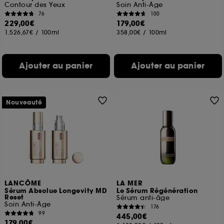
Contour des Yeux
Soin Anti-Âge
76
100
229,00€
179,00€
1.526,67€
/
100ml
358,00€
/
100ml
Ajouter au panier
Ajouter au panier
Nouveauté
LANCÔME
LA MER
Sérum Absolue Longevity MD
Le Sérum Régénération
Reset
Sérum anti-âge
Soin Anti-Âge
176
99
445,00€
179,00€