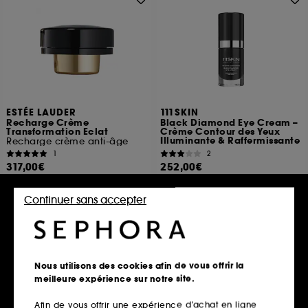
ESTÉE LAUDER
111SKIN
Recharge Crème
Black Diamond Eye Cream –
Transformation Eclat
Crème Contour des Yeux
Illuminante & Raffermissante
Recharge crème anti-âge
1
2
317,00€
252,00€
634,00€
/
100ml
1.680,00€
/
100ml
Continuer sans accepter
Ajouter au panier
Ajouter au panier
Nous utilisons des cookies afin de vous offrir la
Exclu
meilleure expérience sur notre site.
Afin de vous offrir une expérience d’achat en ligne