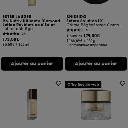
ESTÉE LAUDER
SHISEIDO
Re-Nutriv Ultimate Diamond
Future Solution LX
Lotion Révélatrice d'Éclat
Crème Régénérante Contour Yeux et Lèvres
Lotion anti-âge
5
29
179,00€
À partir de
173,00€
1.188,89€
/
100g
86,50€
/
100ml
2 contenances disponibles
Ajouter au panier
Ajouter au panier
Offre fidélité web