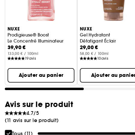
Ignorer le carrousel produits
NUXE
NUXE
Prodigieuse® Boost
Gel Hydratant
Le Concentré Illuminateur
Défatigant Éclair
39,90 €
29,00 €
133,00 € / 100ml
58,00 € / 100ml
19
avis
10
avis
Ajouter au panier
Ajouter au panie
Avis sur le produit
4.7/5
(11 avis sur le produit)
Tous (11)