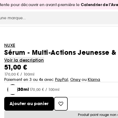
Calendrier de l'Av
attente pour découvrir en avant-première le
NUXE
Sérum - Multi-Actions Jeunesse &
Voir la description
51,00 €
170,00 € / 100ml
Paiement en 3 ou 4x avec
PayPal
,
Oney
ou
Klarna
30ml
170,00 € / 100ml
Ajouter au panier
Produit point rouge non 