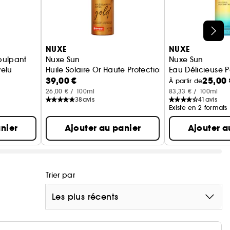
NUXE
NUXE
pulpant
Nuxe Sun
Nuxe Sun
elu
Huile Solaire Or Haute Protection SPF50
Eau Délicieuse 
39,00 €
25,00 
À partir de
26,00 € / 100ml
83,33 € / 100ml
38
avis
41
avis
Existe en 2 formats
nier
Ajouter au panier
Ajouter a
Trier par
Les plus récents