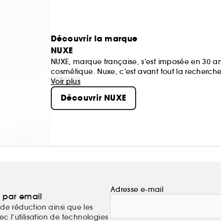
Découvrir la marque
NUXE
NUXE, marque française, s’est imposée en 30 a
cosmétique. Nuxe, c’est avant tout la recherche 
nature et l’efficacité de la science...
Voir plus
Découvrir NUXE
Adresse e-mail
a par email
de réduction ainsi que les
c l’utilisation de technologies