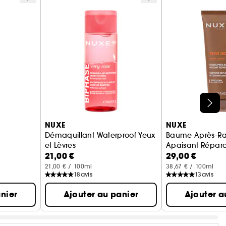
NUXE
NUXE
Démaquillant Waterproof Yeux
Baume Après-R
et Lèvres
Apaisant Répara
21,00 €
29,00 €
Biphase
21,00 € / 100ml
38,67 € / 100ml
18
avis
13
avis
nier
Ajouter au panier
Ajouter a