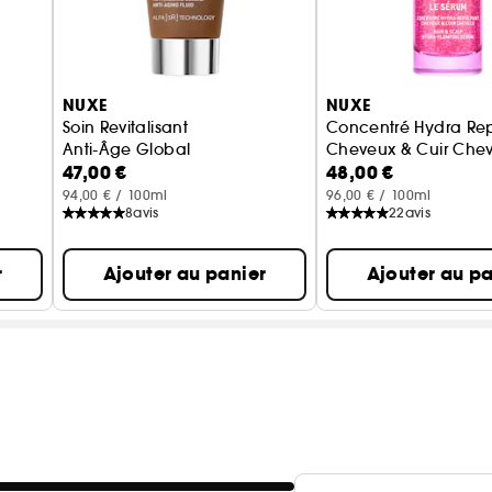
NUXE
NUXE
Soin Revitalisant
Concentré Hydra Re
Anti-Âge Global
Cheveux & Cuir Chev
47,00 €
48,00 €
94,00 € / 100ml
96,00 € / 100ml
8
avis
22
avis
r
Ajouter au panier
Ajouter au pa