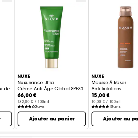
NUXE
NUXE
Nuxuriance Ultra
Mousse À Raser
ur de Taches
Crème Anti-Âge Global SPF30
Anti-Irritations
66,00 €
15,00 €
132,00 € / 100ml
10,00 € / 100ml
2
avis
10
avis
r
Ajouter au panier
Ajouter au pa