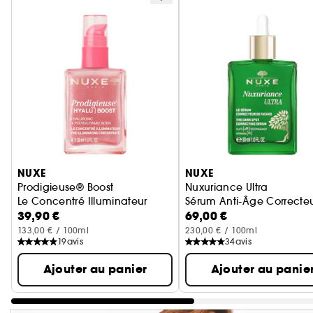
Ignorer le carrousel produits
NUXE
NUXE
Prodigieuse® Boost
Nuxuriance Ultra
Le Concentré Illuminateur
Sérum Anti-Âge Correcte
39,90 €
69,00 €
133,00 € / 100ml
230,00 € / 100ml
19
avis
34
avis
Ajouter au panier
Ajouter au panie