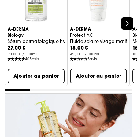
Ignorer le carrousel produits
A-DERMA
A-DERMA
A
Biology
Protect AC
Bi
Sérum dermatologique hydratant Peaux Fragiles
Fluide solaire visage matifiant
M
27,00 €
18,00 €
1
90,00 € / 100ml
45,00 € / 100ml
10
405
avis
5
avis
Ajouter au panier
Ajouter au panier