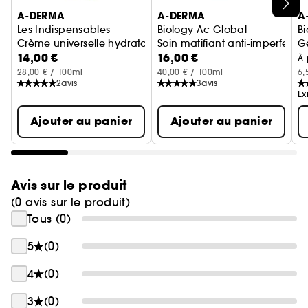
Ignorer le carrousel produits
A-DERMA
A-DERMA
A
Les Indispensables
Biology Ac Global
B
Crème universelle hydratante
Soin matifiant anti-imperfectio
Ge
14,00 €
16,00 €
À 
28,00 € / 100ml
40,00 € / 100ml
6,
2
avis
3
avis
Ex
Ajouter au panier
Ajouter au panier
Avis sur le produit
(0 avis sur le produit)
Tous (0)
5
(0)
4
(0)
3
(0)