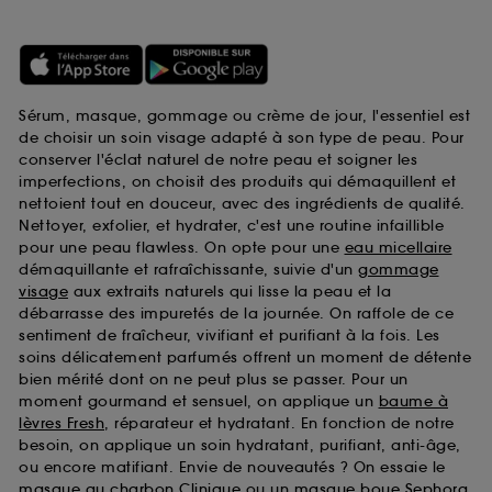
Sérum, masque, gommage ou crème de jour, l'essentiel est
de choisir un soin visage adapté à son type de peau. Pour
conserver l'éclat naturel de notre peau et soigner les
imperfections, on choisit des produits qui démaquillent et
nettoient tout en douceur, avec des ingrédients de qualité.
Nettoyer, exfolier, et hydrater, c'est une routine infaillible
pour une peau flawless. On opte pour une
eau micellaire
démaquillante et rafraîchissante, suivie d'un
gommage
visage
aux extraits naturels qui lisse la peau et la
débarrasse des impuretés de la journée. On raffole de ce
sentiment de fraîcheur, vivifiant et purifiant à la fois. Les
soins délicatement parfumés offrent un moment de détente
bien mérité dont on ne peut plus se passer. Pour un
moment gourmand et sensuel, on applique un
baume à
lèvres Fresh
, réparateur et hydratant. En fonction de notre
besoin, on applique un soin hydratant, purifiant, anti-âge,
ou encore matifiant. Envie de nouveautés ? On essaie le
masque au charbon Clinique
ou un
masque boue Sephora