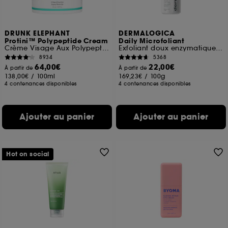
DRUNK ELEPHANT
DERMALOGICA
Protini™ Polypeptide Cream
Daily Microfoliant
Crème Visage Aux Polypeptides
Exfoliant doux enzymatique et mécanique
8934
5368
64,00€
22,00€
À partir de
À partir de
138,00€
/
100ml
169,23€
/
100g
4 contenances disponibles
4 contenances disponibles
Ajouter au panier
Ajouter au panier
Hot on social