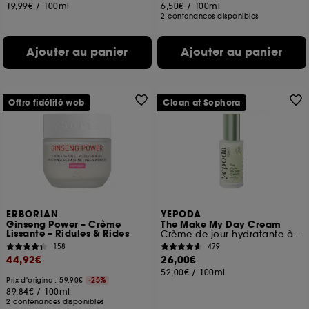
19,99€
/
100ml
6,50€
/
100ml
2 contenances disponibles
Ajouter au panier
Ajouter au panier
Offre fidélité web
Clean at Sephora
ERBORIAN
YEPODA
Ginseng Power – Crème
The Make My Day Cream
Lissante – Ridules & Rides
Crème de jour hydratante à la Centella Asiatica
158
479
44,92€
26,00€
52,00€
/
100ml
Prix d'origine : 59,90€
-25%
89,84€
/
100ml
2 contenances disponibles