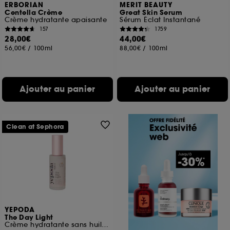
ERBORIAN
MERIT BEAUTY
Centella Crème
Great Skin Serum
Crème hydratante apaisante
Sérum Éclat Instantané
157
1759
28,00€
44,00€
56,00€
/
100ml
88,00€
/
100ml
Ajouter au panier
Ajouter au panier
Clean at Sephora
YEPODA
The Day Light
Crème hydratante sans huiles à l'eau de rose et niacinamide