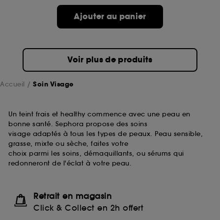
passe.
Ajouter au panier
A l'exception des cookies techniques, le dépôt et la
lecture de ces traceurs requiert votre accord. Vous
pouvez personnaliser vos choix concernant le dépôt
Voir plus de produits
de ces cookies grâce au bouton "personnaliser mes
choix" ci-dessous ou décider de "tout accepter".
Sephora pourra associer les informations de
Accueil
Soin Visage
navigation collectées par ces Cookies, pour les
finalités acceptées, avec les données personnelles
collectées ou générées lors de votre activité en ligne
Un teint frais et healthy commence avec une peau en
ou en magasin. Pour refuser tous les cookies, cliques
bonne santé. Sephora propose des soins
sur "continuer sans accepter". Voous pouvez à tout
visage adaptés à tous les types de peaux. Peau sensible,
moment choisir de retirer votrte consentement. Si vous
grasse, mixte ou sèche, faites votre
souhaitez obtenir plus d'information sur les cookies
choix parmi les soins, démaquillants, ou sérums qui
utilisés,
cliquez
ici
.
redonneront de l'éclat à votre peau.
Retrait en magasin
Click & Collect en 2h offert