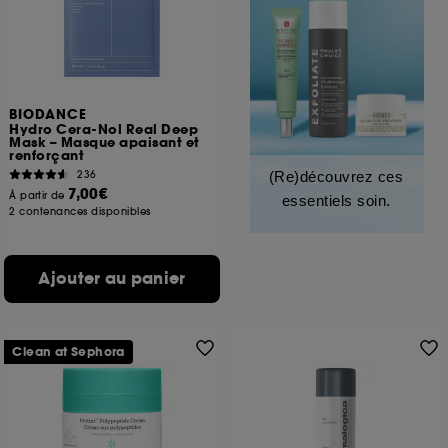
BIODANCE
Hydro Cera-Nol Real Deep
Mask – Masque apaisant et
renforçant
236
(Re)découvrez ces
7,00€
À partir de
essentiels soin.
2 contenances disponibles
Ajouter au panier
Clean at Sephora