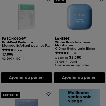
Exclu
PATCHOLOGY
LANEIGE
PoshPeel Pedicure
Water Bank Intensive
Moisturizer
Masque Exfoliant pour les Pieds
Crème Hydratante Riche
297
1166
17,00€
32,00€
À partir de
42,50€
/
100ml
76,00€
/
100ml
2 contenances disponibles
Ajouter au panier
Ajouter au panier
Best seller