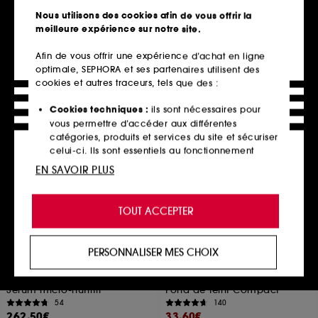
Soin hydratant & matifiant
Huile nettoyante démaquillante
Nous utilisons des cookies afin de vous offrir la
405
56
meilleure expérience sur notre site.
16,99€
25,00€
33,98€
/
100ml
12,50€
/
100ml
Afin de vous offrir une expérience d’achat en ligne
optimale, SEPHORA et ses partenaires utilisent des
cookies et autres traceurs, tels que des :
Ajouter au panier
Ajouter au panier
Cookies techniques :
ils sont nécessaires pour
vous permettre d’accéder aux différentes
catégories, produits et services du site et sécuriser
Offre fidélité web
celui-ci. Ils sont essentiels au fonctionnement
technique du site et ne peuvent être désactivés.
EN SAVOIR PLUS
Cookies de personnalisation :
ils nous permettent
de vous offrir une expérience enrichie et
TOUT ACCEPTER
personnalisée en vous recommandant des
produits, des services et des contenus qui
répondent au mieux à vos préférences, et de vous
PERSONNALISER MES CHOIX
proposer des offres promotionnelles adaptées à
DIOR
SHISEIDO
Dior Prestige La Micro-Huile
Fond de Teint Compact
votre profil.
de Rose Activated Serum
Protecteur UV SPF30
Sérum micro-nutritif
Fond de Teint Compact
Cookies réseaux sociaux et publicité :
ils sont
54
140
utilisés pour vous présenter du contenu susceptible
262,50€
33,60€