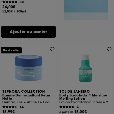
251
26,00€
52,00€
/
100ml
Ajouter au panier
Best seller
SEPHORA COLLECTION
SOL DE JANEIRO
Baume Demaquillant Peau
Body Badalada™ Moisture
Nette
Melting Lotion
Demaquille + Affine Le Grain De Peau
Lotion hydratation intense 24h
820
27
15,99€
15,00€
À partir de