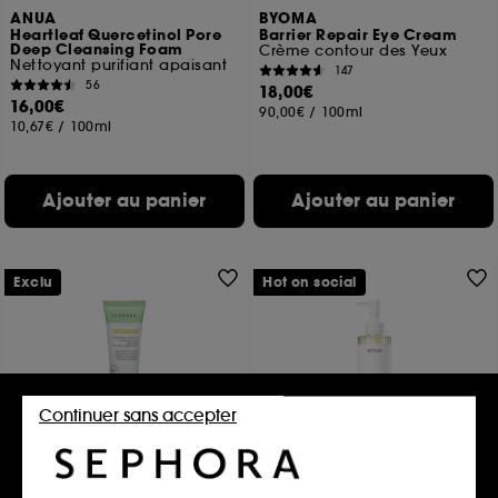
ANUA
BYOMA
Heartleaf Quercetinol Pore
Barrier Repair Eye Cream
Deep Cleansing Foam
Crème contour des Yeux
Nettoyant purifiant apaisant
147
56
18,00€
16,00€
90,00€
/
100ml
10,67€
/
100ml
Ajouter au panier
Ajouter au panier
Exclu
Hot on social
Continuer sans accepter
SEPHORA COLLECTION
ANUA
Gel-Crème Non Gras
Heartleaf Pore Control
Hydratant & Matifiant
Cleansing Oil