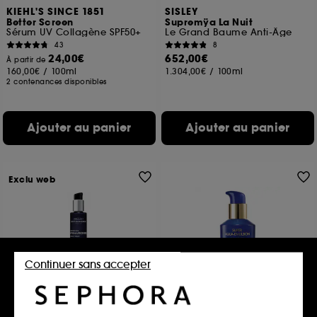
KIEHL'S SINCE 1851
SISLEY
Better Screen
Supremÿa La Nuit
Sérum UV Collagène SPF50+
Le Grand Baume Anti-Âge
43
8
24,00€
652,00€
À partir de
160,00€
/
100ml
1.304,00€
/
100ml
2 contenances disponibles
Ajouter au panier
Ajouter au panier
Exclu web
Continuer sans accepter
INSTITUT ESTHEDERM
GUERLAIN
Intensive Hyaluronic Sérum
Super Aqua
Soin Anti-Age
Emulsion Hydratante