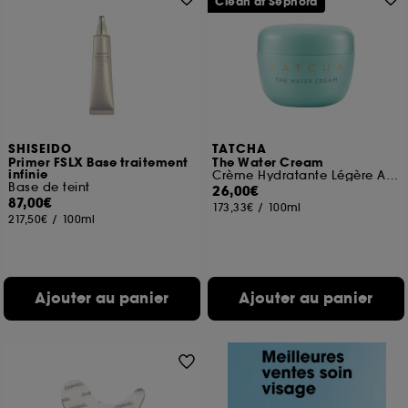
Clean at Sephora
SHISEIDO
TATCHA
Primer FSLX Base traitement
The Water Cream
infinie
Crème Hydratante Légère Affinant Les Pores Format voyage
Base de teint
26,00€
87,00€
173,33€
/
100ml
217,50€
/
100ml
Ajouter au panier
Ajouter au panier