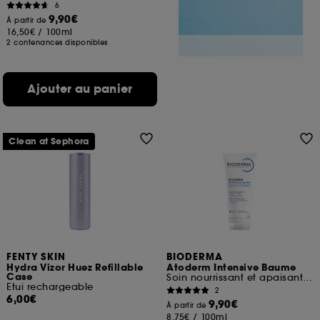
6
9,90€
À partir de
16,50€
/
100ml
2 contenances disponibles
Ajouter au panier
Clean at Sephora
FENTY SKIN
BIODERMA
Hydra Vizor Huez Refillable
Atoderm Intensive Baume
Case
Soin nourrissant et apaisant visage et corps
Etui rechargeable
2
6,00€
9,90€
À partir de
8,75€
/
100ml