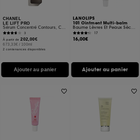
LANOLIPS
CHANEL
101 Ointment Multi-balm
LE LIFT PRO
Baume Lèvres Et Peaux Sèches Pastèque
Sérum Concentré Contours, Corrige et Redessine
17
3
16,00€
202,00€
À partir de
673,33€
/
100ml
2 contenances disponibles
Ajouter au panier
Ajouter au panier