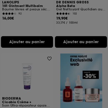
LANOLIPS
DR DENNIS GROSS
101 Ointment Multibalm
Alpha Beta
Baume lèvres et peaux sèches Fraise
Gel Nettoyant Quotidien au Complexe AHA/BHA
92
102
16,00€
19,90€
33,17€
/
100ml
Ajouter au panier
Ajouter au panier
BIODERMA
Cicabio Crème +
Soin Ultra-réparateur apaisant