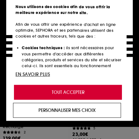
3
7
Nous utilisons des cookies afin de vous offrir la
79,00€
111,75€
meilleure expérience sur notre site.
263,33€
/
100ml
Prix d'origine : 149,00€
Afin de vous offrir une expérience d’achat en ligne
223,50€
/
100ml
3 contenances disponibles
optimale, SEPHORA et ses partenaires utilisent des
cookies et autres traceurs, tels que des :
Ajouter au panier
Ajouter au panier
Cookies techniques :
ils sont nécessaires pour
vous permettre d’accéder aux différentes
catégories, produits et services du site et sécuriser
Exclu web
celui-ci. Ils sont essentiels au fonctionnement
technique du site et ne peuvent être désactivés.
EN SAVOIR PLUS
Cookies de personnalisation :
ils nous permettent
de vous offrir une expérience enrichie et
TOUT ACCEPTER
personnalisée en vous recommandant des
produits, des services et des contenus qui
répondent au mieux à vos préférences, et de vous
PERSONNALISER MES CHOIX
proposer des offres promotionnelles adaptées à
SHISEIDO
NUXE
Future Solution LX Lotion
Nuxe Sun
votre profil.
Illuminatrice Concentrée
Crème Délicieuse Haute Protection SPF30
Recharge
5
Cookies réseaux sociaux et publicité :
ils sont
2
23,00€
utilisés pour vous présenter du contenu susceptible
139,00€