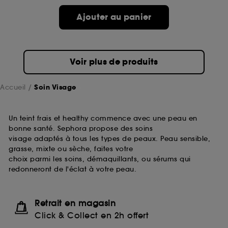
passe.
Ajouter au panier
A l'exception des cookies techniques, le dépôt et la
lecture de ces traceurs requiert votre accord. Vous
pouvez personnaliser vos choix concernant le dépôt
Voir plus de produits
de ces cookies grâce au bouton "personnaliser mes
choix" ci-dessous ou décider de "tout accepter".
Sephora pourra associer les informations de
Accueil
Soin Visage
navigation collectées par ces Cookies, pour les
finalités acceptées, avec les données personnelles
collectées ou générées lors de votre activité en ligne
Un teint frais et healthy commence avec une peau en
ou en magasin. Pour refuser tous les cookies, cliques
bonne santé. Sephora propose des soins
sur "continuer sans accepter". Voous pouvez à tout
visage adaptés à tous les types de peaux. Peau sensible,
moment choisir de retirer votrte consentement. Si vous
grasse, mixte ou sèche, faites votre
souhaitez obtenir plus d'information sur les cookies
choix parmi les soins, démaquillants, ou sérums qui
utilisés,
cliquez
ici
.
redonneront de l'éclat à votre peau.
Retrait en magasin
Click & Collect en 2h offert