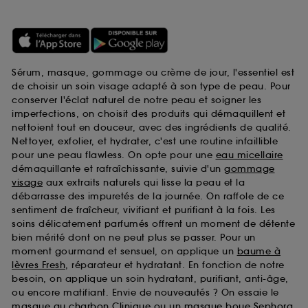
Sérum, masque, gommage ou crème de jour, l'essentiel est
de choisir un soin visage adapté à son type de peau. Pour
conserver l'éclat naturel de notre peau et soigner les
imperfections, on choisit des produits qui démaquillent et
nettoient tout en douceur, avec des ingrédients de qualité.
Nettoyer, exfolier, et hydrater, c'est une routine infaillible
pour une peau flawless. On opte pour une
eau micellaire
démaquillante et rafraîchissante, suivie d'un
gommage
visage
aux extraits naturels qui lisse la peau et la
débarrasse des impuretés de la journée. On raffole de ce
sentiment de fraîcheur, vivifiant et purifiant à la fois. Les
soins délicatement parfumés offrent un moment de détente
bien mérité dont on ne peut plus se passer. Pour un
moment gourmand et sensuel, on applique un
baume à
lèvres Fresh
, réparateur et hydratant. En fonction de notre
besoin, on applique un soin hydratant, purifiant, anti-âge,
ou encore matifiant. Envie de nouveautés ? On essaie le
masque au charbon Clinique
ou un
masque boue Sephora