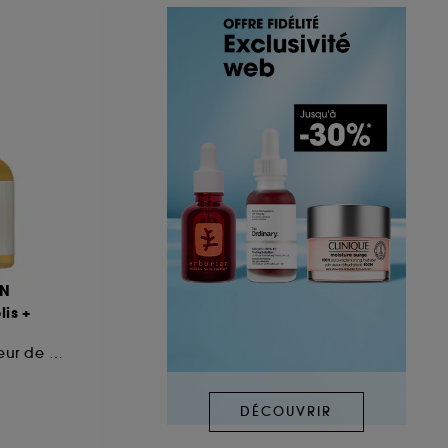
ON
is +
Apaisant et réducteur de pores
DÉCOUVRIR