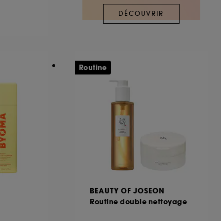
DÉCOUVRIR
ous pouvez personnaliser vos choix concernant
cepter". Sephora pourra associer les
 personnelles collectées ou générées lors
Routine
ccepter". Voous pouvez à tout moment choisir
uez
ici
.
BEAUTY OF JOSEON
Routine double nettoyage