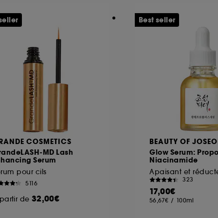
seller
Best seller
RANDE COSMETICS
BEAUTY OF JOSE
randeLASH-MD Lash
Glow Serum: Propol
nhancing Serum
Niacinamide
rum pour cils
323
5116
17,00€
32,00€
partir de
56,67€
/
100ml