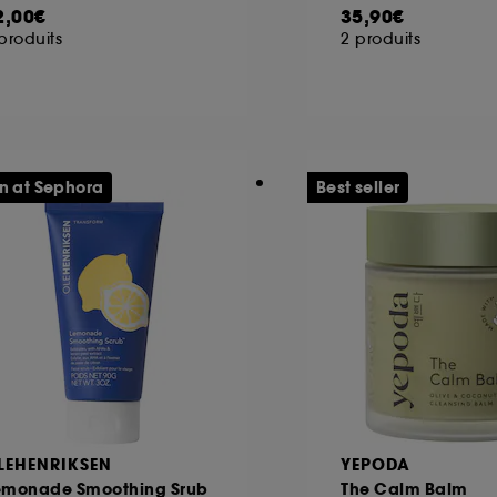
2,00€
35,90€
produits
2 produits
n at Sephora
Best seller
LEHENRIKSEN
YEPODA
emonade Smoothing Srub
The Calm Balm