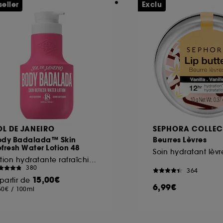
seller
Exclu
OL DE JANEIRO
SEPHORA COLLEC
ody Badalada™ Skin
Beurres Lèvres
fresh Water Lotion 48
Lotion hydratante rafraîchissante
380
364
15,00€
partir de
6,99€
50€
/
100ml