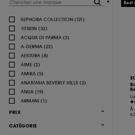
Best 
SEPHORA COLLECTION (121)
111SKIN (32)
ACQUA DI PARMA (3)
A-DERMA (22)
AESTURA (8)
AIME (2)
AMIKA (5)
S
ANASTASIA BEVERLY HILLS (2)
B
Re
ANUA (19)
ARMANI (1)
À 
AUGUSTINUS BADER (26)
PRIX
6,
AVENE (47)
CATÉGORIE
BALI BODY (5)