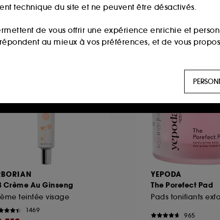
ment technique du site et ne peuvent être désactivés.
ermettent de vous offrir une expérience enrichie et per
i répondent au mieux à vos préférences, et de vous propo
 fidélité web
Best seller
ls sont utilisés pour vous présenter du contenu susceptible
PERSON
aux, sur la base des pages que vous avez consultées, de votr
 permettent de réaliser des statistiques de fréquentation et
n ligne :
ils nous permettent de lutter notamment contre
RBORIAN
YEPODA
B Crème Au Ginseng
The Porefect Pad
es permettant l’affichage et/ou la fourniture de certaines fo
ème teintée visage
de vous faire bénéficier de l’authentification prolongée vo
1469
965
saisir à nouveau votre identifiant et mot de passe.