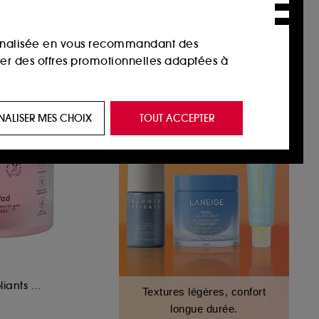
sonnalisée en vous recommandant des
ser des offres promotionnelles adaptées à
 de vous plaire via des publicités, y compris
NALISER MES CHOIX
TOUT ACCEPTER
e navigation, et de l'historique de vos
 de navigation sur notre site afin d’en
 les fraudes aux moyens de paiement et les
nctionnalités du site, tel que les cookies
Pads tonifiants exfoliants à l'eau de rose, AHA, BHA et PHA
Textures légères, confort
us permettant d’accéder à votre compte lors
longue durée.