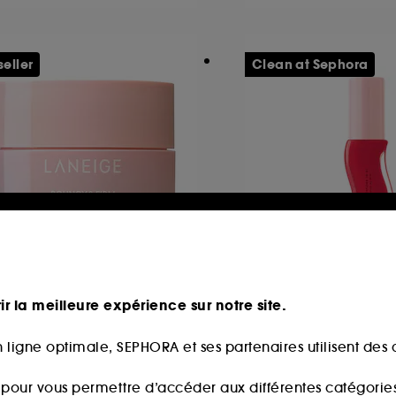
seller
Clean at Sephora
ANEIGE
GISOU
ouncy & Firm Sleeping
Honey Infused Lip 
ir la meilleure expérience sur notre site.
ask
Huile lèvres au miel
Masque de Nuit Repulpant & Raffermissant
 ligne optimale, SEPHORA et ses partenaires utilisent des c
1775
2637
19,90€
partir de
29,90€
s pour vous permettre d’accéder aux différentes catégories, 
,60€
/
100ml