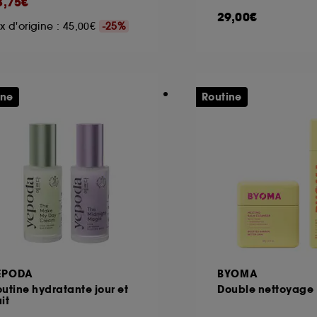
3,75€
29,00€
ix d'origine : 45,00€
-25%
ôt et la lecture de ces traceurs requiert votre accord. V
rsonnaliser mes choix" ci-dessous ou décider de "tout ac
s Cookies, pour les finalités acceptées, avec les données
ine
Routine
ur refuser tous les cookies, cliques sur "continuer sans a
tez obtenir plus d'information sur les cookies utilisés,
cliq
EPODA
BYOMA
utine hydratante jour et
Double nettoyage
it