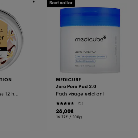
Best seller
TION
MEDICUBE
Zero Pore Pad 2.0
Soin hydratant lèvres 12 heures
Pads visage exfoliant
153
26,00€
16,77€
/
100g