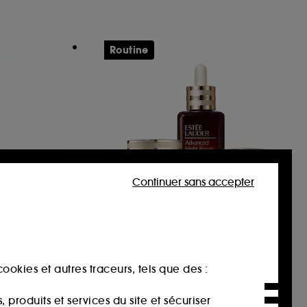
Routine
Continuer sans accepter
ESTÉE LAUDER
Oil
Routine soin anti-âge
ookies et autres traceurs, tels que des :
356,00€
3 produits
produits et services du site et sécuriser