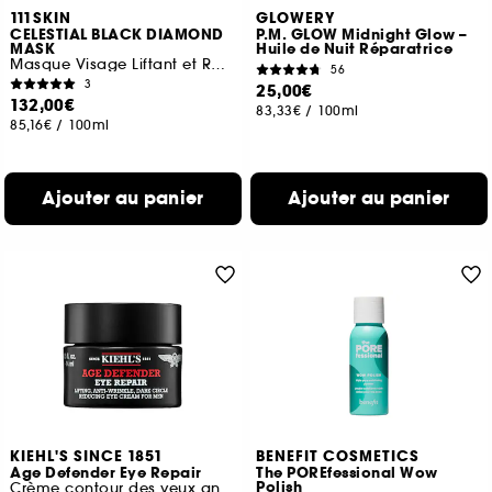
111SKIN
GLOWERY
CELESTIAL BLACK DIAMOND
P.M. GLOW Midnight Glow –
MASK
Huile de Nuit Réparatrice
Masque Visage Liftant et Raffermissant
56
3
25,00€
132,00€
83,33€
/
100ml
85,16€
/
100ml
Ajouter au panier
Ajouter au panier
KIEHL'S SINCE 1851
BENEFIT COSMETICS
Age Defender Eye Repair
The POREfessional Wow
Polish
Crème contour des yeux anti-âge pour homme