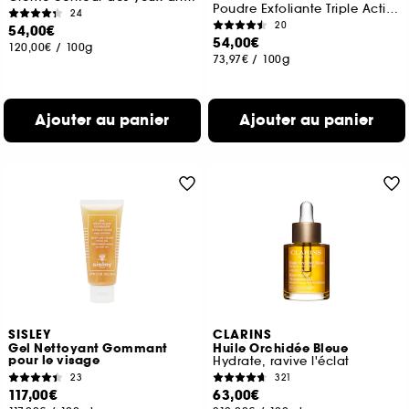
Poudre Exfoliante Triple Action pour les Pores
24
20
54,00€
54,00€
120,00€
/
100g
73,97€
/
100g
Ajouter au panier
Ajouter au panier
SISLEY
CLARINS
Gel Nettoyant Gommant
Huile Orchidée Bleue
pour le visage
Hydrate, ravive l'éclat
23
321
117,00€
63,00€