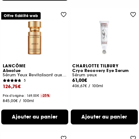
Offre fidélité web
LANCÔME
CHARLOTTE TILBURY
Absolue
Cryo Recovery Eye Serum
Sérum Yeux Revitalisant aux Grands Extraits de Rose
Sérum yeux
61,00€
5
126,75€
406,67€
/
100ml
Prix d'origine : 169,00€
-25%
845,00€
/
100ml
Ajouter au panier
Ajouter au panier