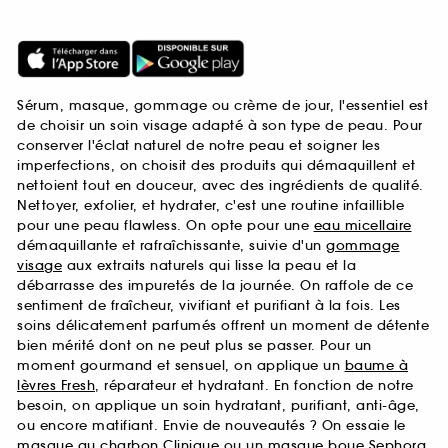
Sérum, masque, gommage ou crème de jour, l'essentiel est
de choisir un soin visage adapté à son type de peau. Pour
conserver l'éclat naturel de notre peau et soigner les
imperfections, on choisit des produits qui démaquillent et
nettoient tout en douceur, avec des ingrédients de qualité.
Nettoyer, exfolier, et hydrater, c'est une routine infaillible
pour une peau flawless. On opte pour une
eau micellaire
démaquillante et rafraîchissante, suivie d'un
gommage
visage
aux extraits naturels qui lisse la peau et la
débarrasse des impuretés de la journée. On raffole de ce
sentiment de fraîcheur, vivifiant et purifiant à la fois. Les
soins délicatement parfumés offrent un moment de détente
bien mérité dont on ne peut plus se passer. Pour un
moment gourmand et sensuel, on applique un
baume à
lèvres Fresh
, réparateur et hydratant. En fonction de notre
besoin, on applique un soin hydratant, purifiant, anti-âge,
ou encore matifiant. Envie de nouveautés ? On essaie le
masque au charbon Clinique
ou un
masque boue Sephora