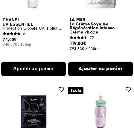
LA MER
CHANEL
La Crème Soyeuse
UV ESSENTIEL
Régénération Intense
Protection Globale UV, Pollution, Antioxidant SPF50
Crème visage
9
73
74,00€
119,00€
246,67€
/
100ml
793,33€
/
100ml
Ajouter au panier
Ajouter au panier
Exclu