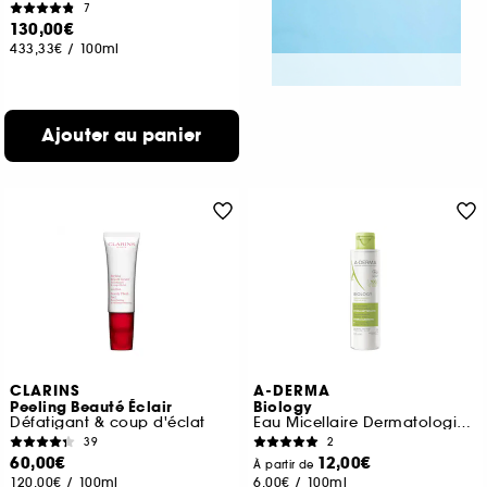
7
130,00€
433,33€
/
100ml
Ajouter au panier
CLARINS
A-DERMA
Peeling Beauté Éclair
Biology
Défatigant & coup d'éclat
Eau Micellaire Dermatologique Hydra-Nettoyante
39
2
60,00€
12,00€
À partir de
120,00€
/
100ml
6,00€
/
100ml