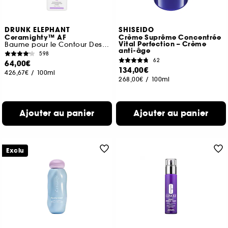
DRUNK ELEPHANT
SHISEIDO
Ceramighty™ AF
Crème Suprême Concentrée
Vital Perfection – Crème
Baume pour le Contour Des Yeux
anti-âge
598
62
64,00€
134,00€
426,67€
/
100ml
268,00€
/
100ml
Ajouter au panier
Ajouter au panier
Exclu