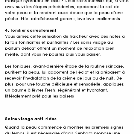
masque hydratant en tissu ? Deux soins intensifs qui, si vous
avez suivi les étapes précédentes, apaiseront la soif de
votre peau et la rendront aussi douce que la peau d’une
pêche. Effet rafraîchissant garanti, bye bye tiraillements !
4. Tonifier correctement
Vous aimez cette sensation de fraîcheur avec des notes à
la fois tonifiantes et purifiantes ? Les soins visage au
parfum délicat offrent un moment de relaxation bien
mérité, dont vous ne pourrez plus vous passer.
Les toniques, avant-dernière étape de la routine skincare,
purifient la peau, lui apportent de l’éclat et la préparent à
recevoir l’hydratation de la crème de jour ou de nuit. De
plus, pour une touche délicieuse et sensorielle, appliquez
un baume à lèvres Fresh, régénérant et hydratant,
littéralement prêt pour les baisers !
Soins visage anti-rides
Quand la peau commence à montrer les premiers signes
du temps, il est nécessaire d’agir. Sephora propose une