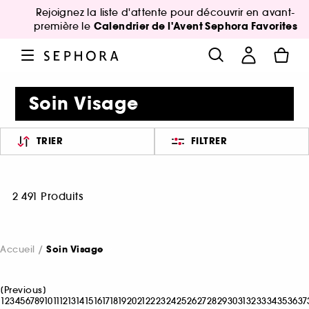
Rejoignez la liste d'attente pour découvrir en avant-
Calendrier de l'Avent Sephora Favorites
première le
Soin Visage
TRIER
FILTRER
2 491 Produits
Accueil
Soin Visage
[
Previous
]
1
2
3
4
5
6
7
8
9
10
11
12
13
14
15
16
17
18
19
20
21
22
23
24
25
26
27
28
29
30
31
32
33
34
35
36
37