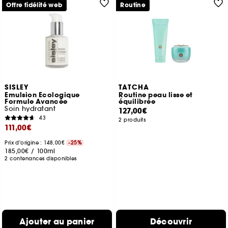
Offre fidélité web
Routine
SISLEY
TATCHA
Emulsion Ecologique
Routine peau lisse et
Formule Avancée
équilibrée
Soin hydratant
127,00€
43
2 produits
111,00€
Prix d'origine : 148,00€
-25%
185,00€
/
100ml
2 contenances disponibles
Ajouter au panier
Découvrir