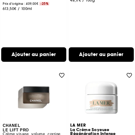
48,11€
/
100g
Prix d'origine : 409,00€
-25%
613,50€
/
100ml
Ajouter au panier
Ajouter au panier
LA MER
CHANEL
La Crème Soyeuse
LE LIFT PRO
Régénération Intense
Crème visage, volume, corrige, redessine, repulpe