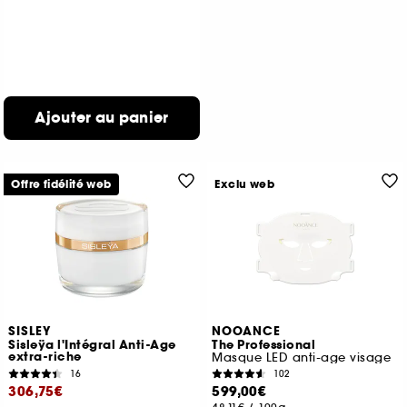
Ajouter au panier
Offre fidélité web
Exclu web
SISLEY
NOOANCE
Sisleÿa l'Intégral Anti-Age
The Professional
extra-riche
Masque LED anti-age visage
16
102
306,75€
599,00€