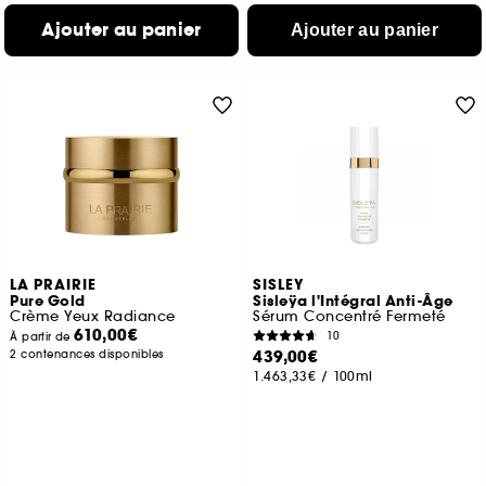
Ajouter au panier
Ajouter au panier
LA PRAIRIE
SISLEY
Pure Gold
Sisleÿa l'Intégral Anti-Âge
Crème Yeux Radiance
Sérum Concentré Fermeté
610,00€
10
À partir de
439,00€
2 contenances disponibles
1.463,33€
/
100ml