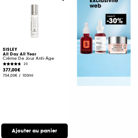
SISLEY
All Day All Year
Crème De Jour Anti-Âge
20
377,00€
754,00€
/
100ml
Ajouter au panier