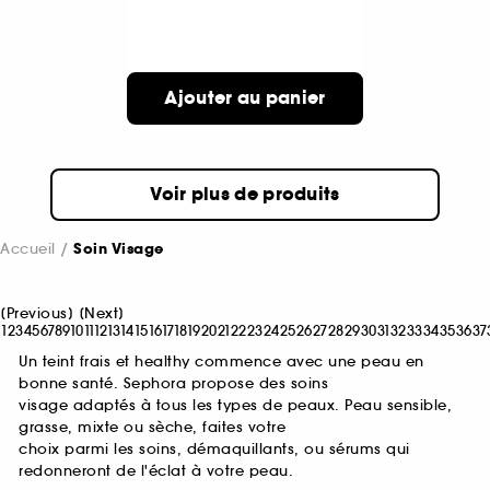
Ajouter au panier
Voir plus de produits
Accueil
Soin Visage
[
Previous
]
[
Next
]
1
2
3
4
5
6
7
8
9
10
11
12
13
14
15
16
17
18
19
20
21
22
23
24
25
26
27
28
29
30
31
32
33
34
35
36
37
Un teint frais et healthy commence avec une peau en
bonne santé. Sephora propose des soins
visage adaptés à tous les types de peaux. Peau sensible,
grasse, mixte ou sèche, faites votre
choix parmi les soins, démaquillants, ou sérums qui
redonneront de l'éclat à votre peau.