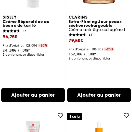
SISLEY
CLARINS
Crème Réparatrice au
Extra-Firming Jour peaux
beurre de karité
sèches rechargeable
Crème anti-âge collagène fermeté
37
41
96,75€
79,50€
Prix d'origine : 129,00€
-25%
Prix d'origine : 106,00€
-25%
241,88€
/
100ml
159,00€
/
100ml
2 contenances disponibles
2 contenances disponibles
Ajouter au panier
Ajouter au panier
Exclu