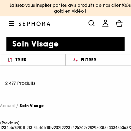
Laissez-vous inspirer par les avis produits de nos client(e)s
gold en vidéo !
Soin Visage
TRIER
FILTRER
2 477 Produits
Accueil
Soin Visage
[
Previous
]
1
2
3
4
5
6
7
8
9
10
11
12
13
14
15
16
17
18
19
20
21
22
23
24
25
26
27
28
29
30
31
32
33
34
35
36
37