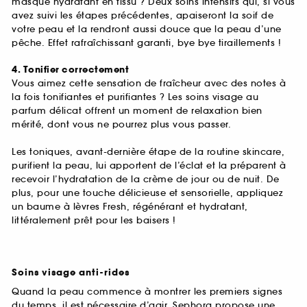
masque hydratant en tissu ? Deux soins intensifs qui, si vous
avez suivi les étapes précédentes, apaiseront la soif de
votre peau et la rendront aussi douce que la peau d’une
pêche. Effet rafraîchissant garanti, bye bye tiraillements !
4. Tonifier correctement
Vous aimez cette sensation de fraîcheur avec des notes à
la fois tonifiantes et purifiantes ? Les soins visage au
parfum délicat offrent un moment de relaxation bien
mérité, dont vous ne pourrez plus vous passer.
Les toniques, avant-dernière étape de la routine skincare,
purifient la peau, lui apportent de l’éclat et la préparent à
recevoir l’hydratation de la crème de jour ou de nuit. De
plus, pour une touche délicieuse et sensorielle, appliquez
un baume à lèvres Fresh, régénérant et hydratant,
littéralement prêt pour les baisers !
Soins visage anti-rides
Quand la peau commence à montrer les premiers signes
du temps, il est nécessaire d’agir. Sephora propose une