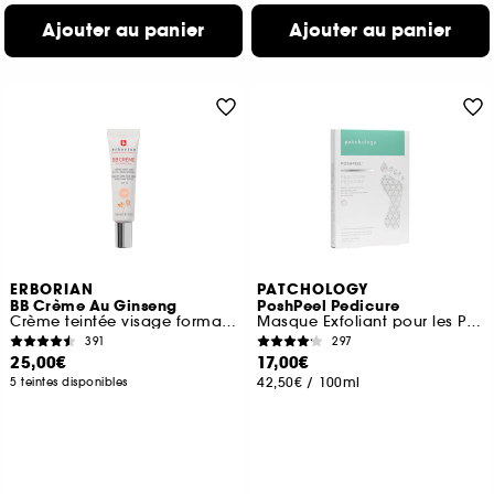
Ajouter au panier
Ajouter au panier
ERBORIAN
PATCHOLOGY
BB Crème Au Ginseng
PoshPeel Pedicure
Crème teintée visage format voyage
Masque Exfoliant pour les Pieds
391
297
25,00€
17,00€
42,50€
/
100ml
5 teintes disponibles