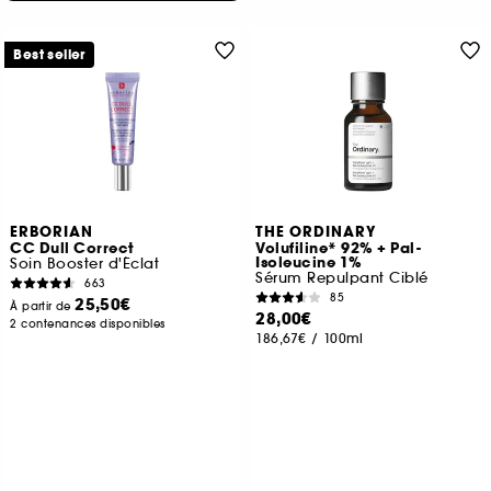
Best seller
ERBORIAN
THE ORDINARY
CC Dull Correct
Volufiline* 92% + Pal-
Isoleucine 1%
Soin Booster d'Éclat
Sérum Repulpant Ciblé
663
85
25,50€
À partir de
28,00€
2 contenances disponibles
186,67€
/
100ml