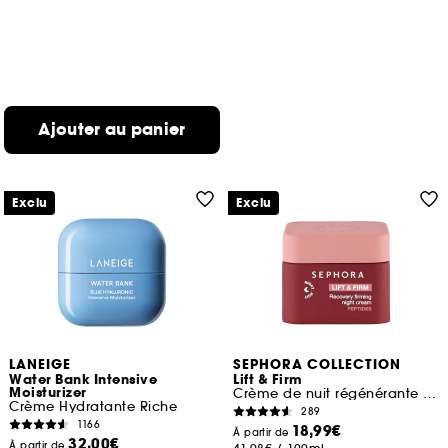
Ajouter au panier
Exclu
Exclu
LANEIGE
SEPHORA COLLECTION
Water Bank Intensive
Lift & Firm
Moisturizer
Crème de nuit régénérante raffermissante aux peptides
Crème Hydratante Riche
289
1166
18,99€
À partir de
32,00€
À partir de