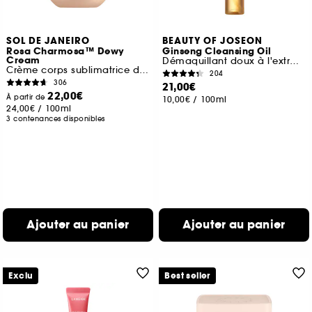
SOL DE JANEIRO
BEAUTY OF JOSEON
Rosa Charmosa™ Dewy
Ginseng Cleansing Oil
Cream
Démaquillant doux à l'extrait de ginseng
Crème corps sublimatrice d'éclat
204
306
21,00€
22,00€
À partir de
10,00€
/
100ml
24,00€
/
100ml
3 contenances disponibles
Ajouter au panier
Ajouter au panier
Exclu
Best seller