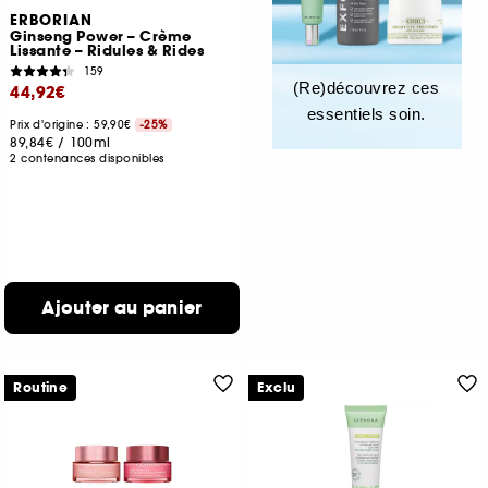
ERBORIAN
Ginseng Power – Crème
Lissante – Ridules & Rides
159
(Re)découvrez ces
44,92€
essentiels soin.
Prix d'origine : 59,90€
-25%
89,84€
/
100ml
2 contenances disponibles
Ajouter au panier
Routine
Exclu