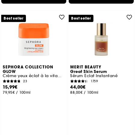
Best seller
Best seller
SEPHORA COLLECTION
MERIT BEAUTY
GLOW
Great Skin Serum
Crème yeux éclat à la vitamine C et à l'acide hyaluronique
Sérum Éclat Instantané
23
1759
15,99€
44,00€
79,95€
/
100ml
88,00€
/
100ml