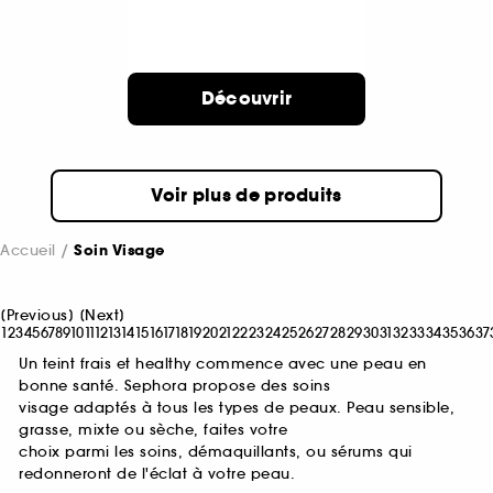
Découvrir
Voir plus de produits
Accueil
Soin Visage
[
Previous
]
[
Next
]
1
2
3
4
5
6
7
8
9
10
11
12
13
14
15
16
17
18
19
20
21
22
23
24
25
26
27
28
29
30
31
32
33
34
35
36
37
Un teint frais et healthy commence avec une peau en
bonne santé. Sephora propose des soins
visage adaptés à tous les types de peaux. Peau sensible,
grasse, mixte ou sèche, faites votre
choix parmi les soins, démaquillants, ou sérums qui
redonneront de l'éclat à votre peau.