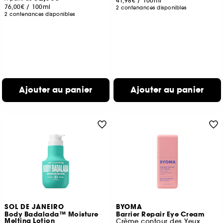
41,98€
/
100ml
76,00€
/
100ml
2 contenances disponibles
2 contenances disponibles
Ajouter au panier
Ajouter au panier
SOL DE JANEIRO
BYOMA
Body Badalada™ Moisture
Barrier Repair Eye Cream
Melting Lotion
Crème contour des Yeux