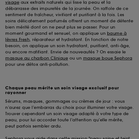
visage
aux extraits naturels qui lisse la peau et la
débarrasse des impuretés de la journée. On raffole de ce
sentiment de fraîcheur, vivifiant et purifiant à la fois. Les
soins délicatement parfumés offrent un moment de détente
bien mérité dont on ne peut plus se passer. Pour un
moment gourmand et sensuel, on applique un
baume à
lèvres Fresh
, réparateur et hydratant. En fonction de notre
besoin, on applique un soin hydratant, purifiant, anti-âge,
ou encore matifiant. Envie de nouveautés ? On essaie le
masque au charbon Clinique
ou un
masque boue Sephora
pour une détox anti-pollution.
Chaque peau mérite un soin visage exclusif pour
rayonner
Sérums, masques, gommages ou crèmes de jour : vous
n’aurez que l’embarras du choix pour illuminer votre visage.
Trouver cependant un soin visage adapté à votre type de
peau, pour lui accorder toute l’attention qu’elle mérite,
peut parfois sembler ardu.
Sephora vous aide dans cette mission "peau saine et teint