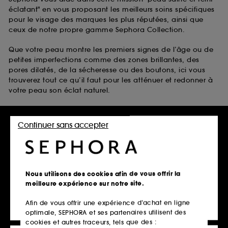
éclatant" en vous proposant les meilleurs soins spécifiques
pour le visage des marques les plus réputées, ainsi que
ceux de notre propre gamme Sephora Collection.
Que votre peau montre les premiers signes de l’âge ou de
petites imperfections comme des zones brillantes, des
pores dilatés, de la sécheresse ou des boutons, ici vous
trouverez tout ce qu’il faut pour les atténuer et redonner à
votre peau son éclat naturel.
Laissez-vous inspirer par :
Continuer sans accepter
les soins anti-taches visage anti-âge de Clarins
les soins pour peaux grasses de The Inkey List
les soins pour peaux sèches de belif
les soins pour peaux à tendance acnéique de Fenty Skin
Nous utilisons des cookies afin de vous offrir la
Disponibles avec bien d’autres soins pour la peau du
meilleure expérience sur notre site.
visage dans notre vitrine en ligne scintillante.
Afin de vous offrir une expérience d’achat en ligne
optimale, SEPHORA et ses partenaires utilisent des
cookies et autres traceurs, tels que des :