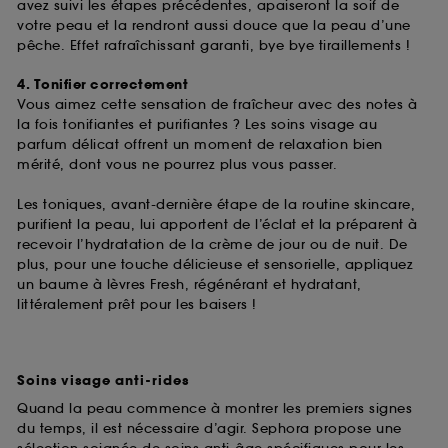
de ces cookies grâce au bouton "personnaliser mes
avez suivi les étapes précédentes, apaiseront la soif de
choix" ci-dessous ou décider de "tout accepter".
votre peau et la rendront aussi douce que la peau d’une
Sephora pourra associer les informations de
pêche. Effet rafraîchissant garanti, bye bye tiraillements !
navigation collectées par ces Cookies, pour les
finalités acceptées, avec les données personnelles
4. Tonifier correctement
collectées ou générées lors de votre activité en ligne
Vous aimez cette sensation de fraîcheur avec des notes à
ou en magasin. Pour refuser tous les cookies, cliques
la fois tonifiantes et purifiantes ? Les soins visage au
sur "continuer sans accepter". Voous pouvez à tout
parfum délicat offrent un moment de relaxation bien
moment choisir de retirer votrte consentement. Si vous
mérité, dont vous ne pourrez plus vous passer.
souhaitez obtenir plus d'information sur les cookies
utilisés,
cliquez
ici
.
Les toniques, avant-dernière étape de la routine skincare,
purifient la peau, lui apportent de l’éclat et la préparent à
recevoir l’hydratation de la crème de jour ou de nuit. De
plus, pour une touche délicieuse et sensorielle, appliquez
un baume à lèvres Fresh, régénérant et hydratant,
littéralement prêt pour les baisers !
Soins visage anti-rides
Quand la peau commence à montrer les premiers signes
du temps, il est nécessaire d’agir. Sephora propose une