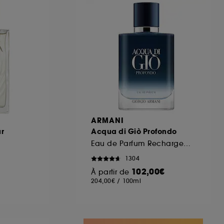
ous pouvez personnaliser vos choix concernant
cepter". Sephora pourra associer les
 personnelles collectées ou générées lors
ccepter". Voous pouvez à tout moment choisir
uez
ici
.
ARMANI
r
Acqua di Giò Profondo
Eau de Parfum Rechargeable
1304
102,00€
À partir de
204,00€
/
100ml