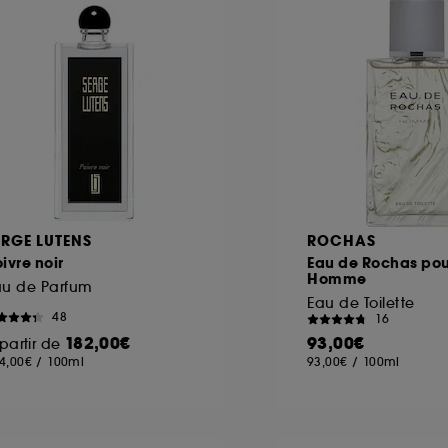
ôt et la lecture de ces traceurs requiert votre accord. V
rsonnaliser mes choix" ci-dessous ou décider de "tout ac
s Cookies, pour les finalités acceptées, avec les données
ur refuser tous les cookies, cliques sur "continuer sans a
tez obtenir plus d'information sur les cookies utilisés,
cliq
ERGE LUTENS
ROCHAS
ivre noir
Eau de Rochas pou
Homme
au de Parfum
Eau de Toilette
48
16
182,00€
93,00€
partir de
4,00€
/
100ml
93,00€
/
100ml