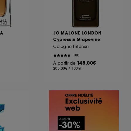
NA
JO MALONE LONDON
Cypress & Grapevine
Cologne Intense
180
145,00€
À partir de
205,00€
/
100ml