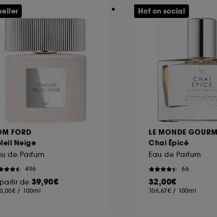
seller
Hot on social
OM FORD
LE MONDE GOUR
leil Neige
Chai Épicé
au de Parfum
Eau de Parfum
496
66
39,90€
32,00€
partir de
0,00€
/
100ml
106,67€
/
100ml