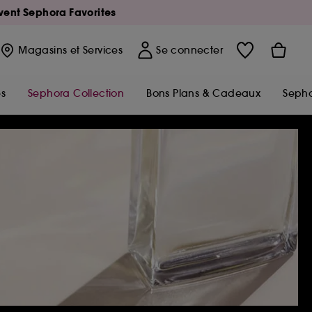
Avent Sephora Favorites
Magasins
et Services
Se connecter
s
Sephora Collection
Bons Plans & Cadeaux
Sepho