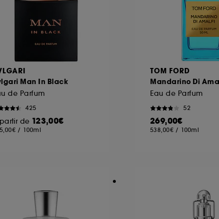
VLGARI
TOM FORD
lgari Man In Black
Mandarino Di Amal
au de Parfum
Eau de Parfum
425
52
123,00€
269,00€
partir de
5,00€
/
100ml
538,00€
/
100ml