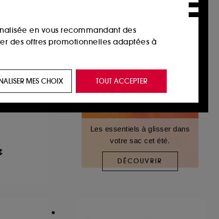
sonnalisée en vous recommandant des
ser des offres promotionnelles adaptées à
 de vous plaire via des publicités, y compris
NALISER MES CHOIX
TOUT ACCEPTER
e navigation, et de l'historique de vos
 de navigation sur notre site afin d’en
Les essentiels à glisser dans
votre sac cet été.
€
 les fraudes aux moyens de paiement et les
DÉCOUVRIR
nctionnalités du site, tel que les cookies
us permettant d’accéder à votre compte lors