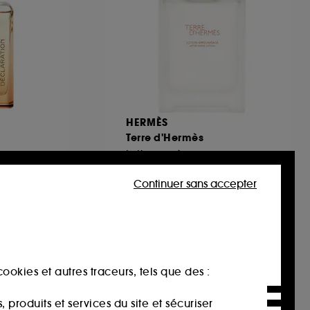
HERMÈS
Terre d'Hermès
Lotion après-rasage
4
Continuer sans accepter
85,00€
€
85,00€
/
100ml
ookies et autres traceurs, tels que des :
produits et services du site et sécuriser