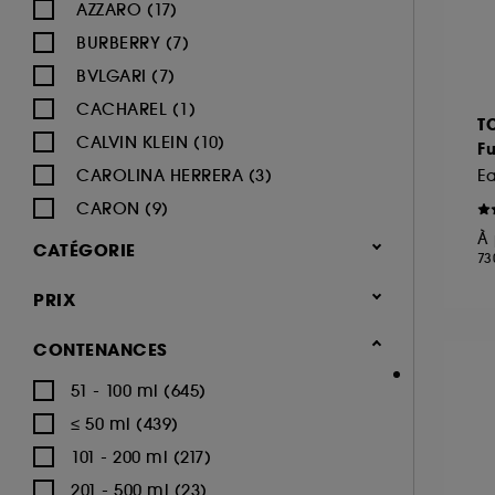
AZZARO (17)
BURBERRY (7)
BVLGARI (7)
CACHAREL (1)
T
CALVIN KLEIN (10)
F
CAROLINA HERRERA (3)
E
CARON (9)
À 
CARTIER (12)
CATÉGORIE
73
CERRUTI (5)
Parfum
PRIX
CHANEL (33)
Parfum homme (953)
CHARLOTTE TILBURY (1)
CONTENANCES
Eau de parfum (452)
CHLOÉ (7)
51 - 100 ml (645)
Eau de toilette (264)
DIESEL (13)
≤ 50 ml (439)
Eau de cologne (42)
DIOR (36)
101 - 200 ml (217)
Déodorants (47)
DOLCE & GABBANA (17)
201 - 500 ml (23)