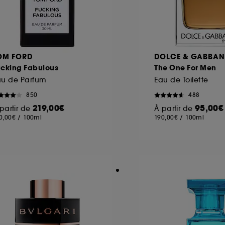
OM FORD
DOLCE & GABBA
ucking Fabulous
The One For Men
au de Parfum
Eau de Toilette
850
488
219,00€
95,00€
partir de
À partir de
0,00€
/
100ml
190,00€
/
100ml