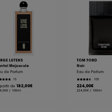
ôt et la lecture de ces traceurs requiert votre accord. V
rsonnaliser mes choix" ci-dessous ou décider de "tout ac
s Cookies, pour les finalités acceptées, avec les données
ur refuser tous les cookies, cliques sur "continuer sans a
tez obtenir plus d'information sur les cookies utilisés,
cliq
ERGE LUTENS
TOM FORD
antal Majuscule
Noir
au de Parfum
Eau de Parfum
15
105
182,00€
224,00€
partir de
4,00€
/
100ml
224,00€
/
100ml