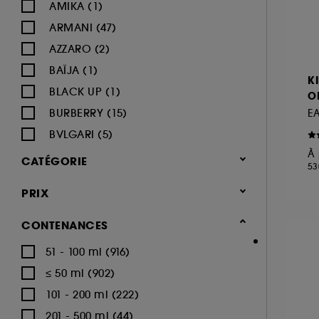
AMIKA (1)
ARMANI (47)
AZZARO (2)
BAÏJA (1)
K
BLACK UP (1)
O
BURBERRY (15)
E
BVLGARI (5)
À 
BY ROSIE JANE (1)
CATÉGORIE
53
CACHAREL (22)
Parfum
PRIX
CALVIN KLEIN (16)
Parfum femme (1.684)
CAROLINA HERRERA (18)
CONTENANCES
Eau de parfum (1.022)
CARTIER (9)
51 - 100 ml (916)
Eau de toilette (253)
CERRUTI (3)
≤ 50 ml (902)
Parfum cheveux (71)
CHANEL (64)
101 - 200 ml (222)
Parfum solide (11)
CHARLOTTE TILBURY (8)
201 - 500 ml (44)