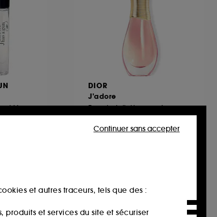
GUN
DIOR
J'adore
Eau de Parfum Format Voyage
Eau de toilette pour femme roller-pearl
Format nomade roll-on
91
Continuer sans accepter
54,00€
270,00€
/
100ml
ookies et autres traceurs, tels que des :
produits et services du site et sécuriser