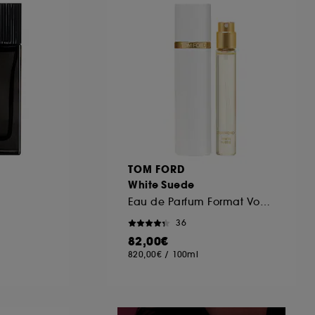
ous pouvez personnaliser vos choix concernant
cepter". Sephora pourra associer les
 personnelles collectées ou générées lors
ccepter". Voous pouvez à tout moment choisir
uez
ici
.
TOM FORD
White Suede
Eau de Parfum Format Voyage
36
82,00€
820,00€
/
100ml