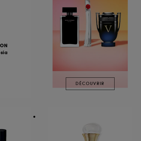
DON
esia
DÉCOUVRIR