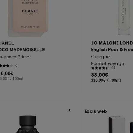
JO MALONE LON
HANEL
English Pear & Fre
OCO MADEMOISELLE
Cologne
agrance Primer
Format voyage
6
27
26,00€
33,00€
6,00€
/
100ml
330,00€
/
100ml
Exclu web