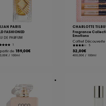
ILIAN PARIS
CHARLOTTE TILBU
LD FASHIONED
Fragrance Collect
Emotions
AU DE PARFUM
Coffret Découverte
1
5
159,00€
32,00€
partir de
0,00€
/
100ml
400,00€
/
100ml