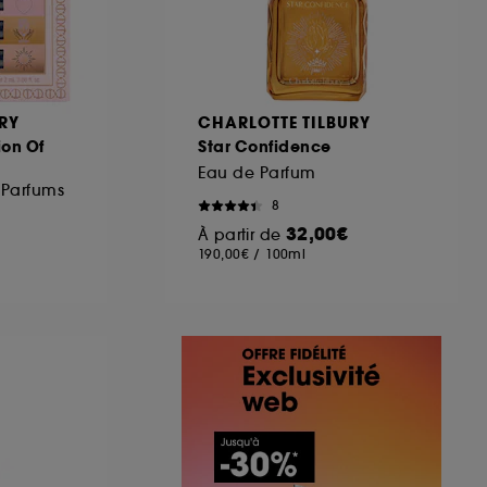
RY
CHARLOTTE TILBURY
ion Of
Star Confidence
Eau de Parfum
 Parfums
8
32,00€
À partir de
190,00€
/
100ml