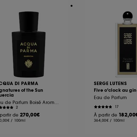
CQUA DI PARMA
SERGE LUTENS
gnatures of the Sun
Five o’clock au g
uercia
Eau de Parfum
Eau de Parfum Boisé Aromatique
17
2
270,00€
182,00
partir de
À partir de
0,00€
/
100ml
364,00€
/
100ml