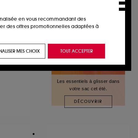
sonnalisée en vous recommandant des
ser des offres promotionnelles adaptées à
 de vous plaire via des publicités, y compris
NALISER MES CHOIX
TOUT ACCEPTER
e navigation, et de l'historique de vos
 de navigation sur notre site afin d’en
Les essentiels à glisser dans
votre sac cet été.
 les fraudes aux moyens de paiement et les
DÉCOUVRIR
nctionnalités du site, tel que les cookies
us permettant d’accéder à votre compte lors