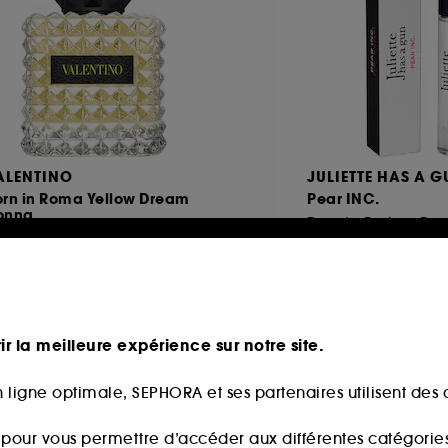
ALENTINO
JULIETTE HAS A 
orn in Roma Yellow Dream
Pear INC.
onna
Eau de Parfum Pour Elle Florale Musquée
184
538
74,00€
29,90€
4,00€
/
100ml
398,67€
/
100ml
ir la meilleure expérience sur notre site.
 ligne optimale, SEPHORA et ses partenaires utilisent des c
s pour vous permettre d’accéder aux différentes catégories, 