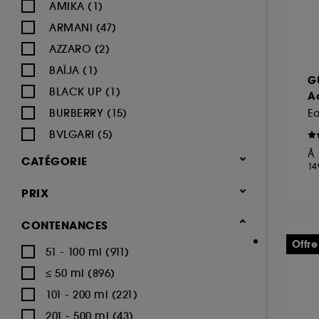
AMIKA (1)
ARMANI (47)
AZZARO (2)
BAÏJA (1)
G
BLACK UP (1)
A
BURBERRY (15)
Ea
BVLGARI (5)
À 
BY ROSIE JANE (1)
CATÉGORIE
14
CACHAREL (22)
Parfum
PRIX
CALVIN KLEIN (16)
Parfum femme (1.669)
CAROLINA HERRERA (18)
CONTENANCES
Eau de parfum (1.014)
CARTIER (9)
Offre
51 - 100 ml (911)
Eau de toilette (249)
CERRUTI (3)
≤ 50 ml (896)
Parfum cheveux (71)
CHANEL (64)
101 - 200 ml (221)
Parfum solide (11)
CHARLOTTE TILBURY (8)
201 - 500 ml (43)