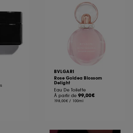
ous pouvez personnaliser vos choix concernant
cepter". Sephora pourra associer les
 personnelles collectées ou générées lors
ccepter". Voous pouvez à tout moment choisir
uez
ici
.
BVLGARI
Rose Goldea Blossom
Delight
s
Eau De Toilette
99,00€
À partir de
198,00€
/
100ml