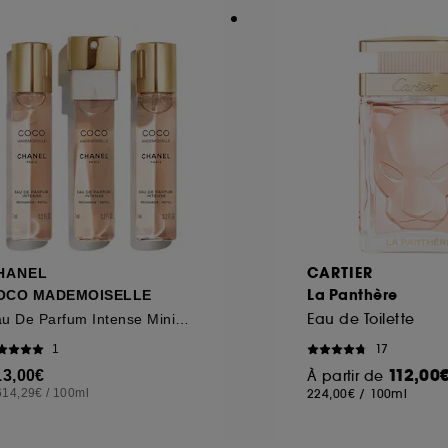
CARTIER
HANEL
La Panthère
OCO MADEMOISELLE
Eau de Toilette
Eau De Parfum Intense Mini Twist And Spray
17
1
112,00
13,00€
À partir de
614,29€
/
100ml
224,00€
/
100ml