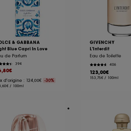
OLCE & GABBANA
GIVENCHY
ght Blue Capri In Love
L'Interdit
au de Parfum
Eau de Toilette
394
406
6,80€
123,00€
153,75€
/
100ml
ix d'origine : 124,00€
-30%
3,60€
/
100ml