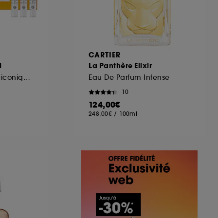
A
CARTIER
i
La Panthère Elixir
Coffret de parfums iconiques mini
Eau De Parfum Intense
10
124,00€
248,00€
/
100ml