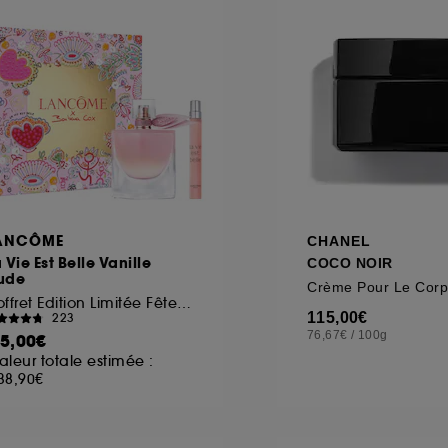
ôt et la lecture de ces traceurs requiert votre accord. V
rsonnaliser mes choix" ci-dessous ou décider de "tout ac
s Cookies, pour les finalités acceptées, avec les données
ur refuser tous les cookies, cliques sur "continuer sans a
tez obtenir plus d'information sur les cookies utilisés,
cliq
ANCÔME
CHANEL
 Vie Est Belle Vanille
COCO NOIR
ude
Crème Pour Le Corp
Coffret Edition Limitée Fête des Mères
115,00€
223
76,67€
/
100g
15,00€
aleur totale estimée :
38,90€