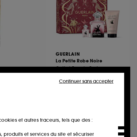
GUERLAIN
La Petite Robe Noire
Coffret Eau de Parfum
553
Continuer sans accepter
119,00€
Valeur totale estimée :
00€
150,70€
ookies et autres traceurs, tels que des :
produits et services du site et sécuriser