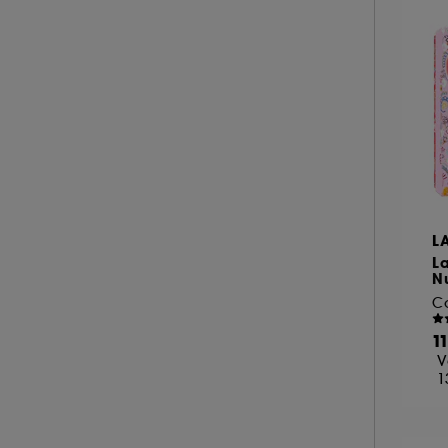
MARC JACOBS (2)
MERCI HANDY (1)
MERIT BEAUTY (1)
A l'exception des cookies techniques, le dép
le dépôt de ces cookies grâce au bouton "pe
MIU MIU (7)
informations de navigation collectées par ce
MONTBLANC (2)
de votre activité en ligne ou en magasin. Po
MOROCCANOIL (3)
de retirer votrte consentement. Si vous souhai
MUGLER (23)
NARCISO RODRIGUEZ (31)
L
NINA RICCI (16)
La
N
NUXE (11)
OUAI (5)
1
PENHALIGON'S (40)
V
PHLUR (25)
1
PRADA (19)
RABANNE FRAGRANCES (21)