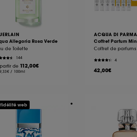
UERLAIN
ACQUA DI PARM
qua Allegoria Rosa Verde
Coffret Parfum Min
u de Toilette
144
4
112,00€
partir de
42,00€
9,33€
/
100ml
 fidélité web