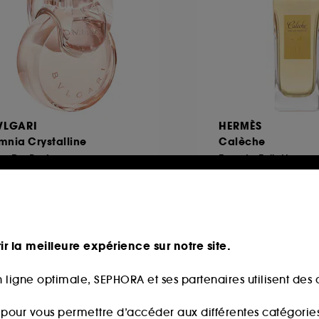
VLGARI
HERMÈS
mnia Crystalline
Calèche
au De Parfum
Eau de Toilette
135,00€
7
partir de
120,40€
0,00€
/
100ml
Prix d'origine : 172,
120,40€
/
100ml
ir la meilleure expérience sur notre site.
 ligne optimale, SEPHORA et ses partenaires utilisent des c
s pour vous permettre d’accéder aux différentes catégories, 