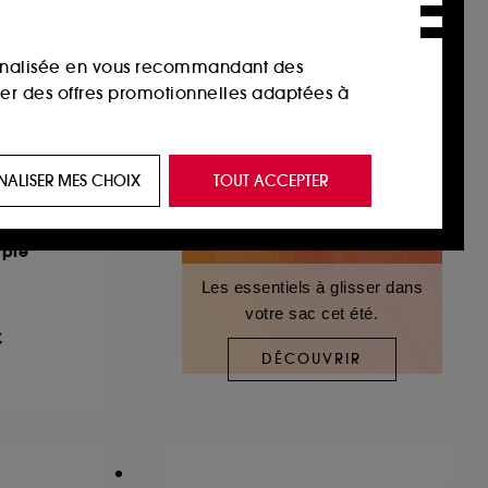
sonnalisée en vous recommandant des
ser des offres promotionnelles adaptées à
 de vous plaire via des publicités, y compris
NALISER MES CHOIX
TOUT ACCEPTER
e navigation, et de l'historique de vos
rple
 de navigation sur notre site afin d’en
Les essentiels à glisser dans
votre sac cet été.
€
 les fraudes aux moyens de paiement et les
DÉCOUVRIR
nctionnalités du site, tel que les cookies
us permettant d’accéder à votre compte lors