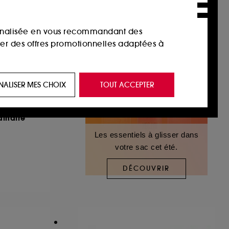
sonnalisée en vous recommandant des
ser des offres promotionnelles adaptées à
 de vous plaire via des publicités, y compris
NALISER MES CHOIX
TOUT ACCEPTER
e navigation, et de l'historique de vos
RPELS
dinaire
 de navigation sur notre site afin d’en
Les essentiels à glisser dans
votre sac cet été.
 les fraudes aux moyens de paiement et les
DÉCOUVRIR
nctionnalités du site, tel que les cookies
us permettant d’accéder à votre compte lors