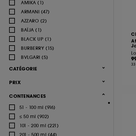
AMIKA (1)
ARMANI (47)
AZZARO (2)
BAÏJA (1)
C
BLACK UP (1)
At
J
BURBERRY (15)
BVLGARI (5)
9
33
BY ROSIE JANE (1)
CATÉGORIE
CACHAREL (22)
Parfum
PRIX
CALVIN KLEIN (16)
Parfum femme (1.684)
CAROLINA HERRERA (18)
CONTENANCES
Eau de parfum (1.022)
CARTIER (9)
51 - 100 ml (916)
Eau de toilette (253)
CERRUTI (3)
≤ 50 ml (902)
Parfum cheveux (71)
CHANEL (64)
101 - 200 ml (221)
Parfum solide (11)
CHARLOTTE TILBURY (8)
201 - 500 ml (44)