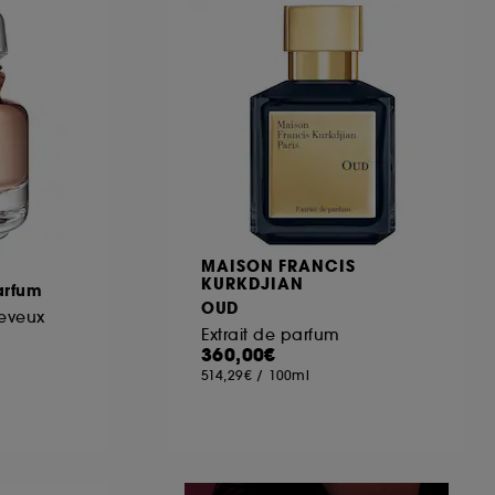
ous pouvez personnaliser vos choix concernant
cepter". Sephora pourra associer les
 personnelles collectées ou générées lors
ccepter". Voous pouvez à tout moment choisir
uez
ici
.
MAISON FRANCIS
KURKDJIAN
Parfum
OUD
heveux
Extrait de parfum
360,00€
514,29€
/
100ml