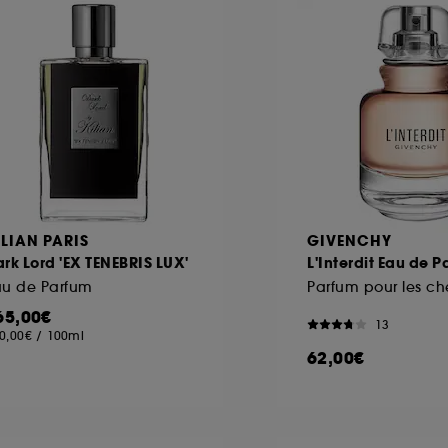
ôt et la lecture de ces traceurs requiert votre accord. V
rsonnaliser mes choix" ci-dessous ou décider de "tout ac
s Cookies, pour les finalités acceptées, avec les données
ur refuser tous les cookies, cliques sur "continuer sans a
tez obtenir plus d'information sur les cookies utilisés,
cliq
ILIAN PARIS
GIVENCHY
rk Lord 'EX TENEBRIS LUX'
L'Interdit Eau de 
au de Parfum
Parfum pour les c
65,00€
13
0,00€
/
100ml
62,00€