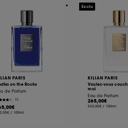
Exclu
ILIAN PARIS
KILIAN PARIS
odka on the Rocks
Voulez-vous couch
moi
au de Parfum
Eau de Parfum
17
265,00€
65,00€
530,00€
/
100ml
0,00€
/
100ml