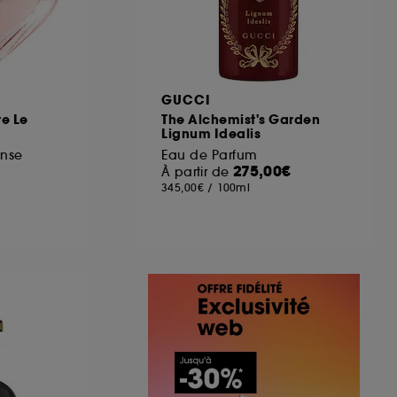
GUCCI
re Le
The Alchemist's Garden
Lignum Idealis
ense
Eau de Parfum
275,00€
À partir de
345,00€
/
100ml