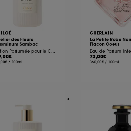
HLOÉ
GUERLAIN
elier des Fleurs
La Petite Robe Noi
asminum Sambac
Flacon Coeur
Lotion Parfumée pour le Corps
Eau de Parfum Int
9,00€
72,00€
,00€
/
100ml
360,00€
/
100ml