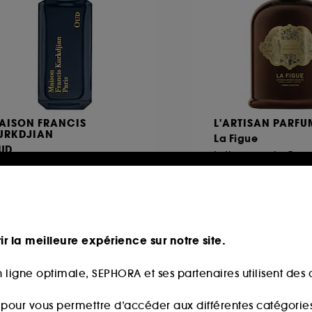
AISON FRANCIS
L'ARTISAN PARFU
URKDJIAN
La Figue
UD
Lotion pour le Corp
au de parfum
64,00€
165,00€
partir de
12,80€
/
100ml
1,43€
/
100ml
ir la meilleure expérience sur notre site.
 ligne optimale, SEPHORA et ses partenaires utilisent des c
Exclu web
s pour vous permettre d’accéder aux différentes catégories, 