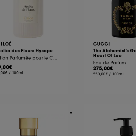
HLOÉ
GUCCI
elier des Fleurs Hysope
The Alchemist's G
Heart Of Leo
Lotion Parfumée pour le Corps
Eau de Parfum
9,00€
275,00€
,00€
/
100ml
550,00€
/
100ml