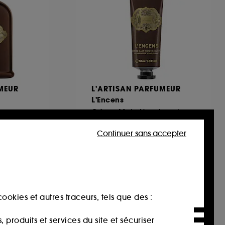
MEUR
L'ARTISAN PARFUMEUR
L'Encens
s
Crème Main Nourrissante
37,00€
Continuer sans accepter
123,33€
/
100ml
ookies et autres traceurs, tels que des :
produits et services du site et sécuriser