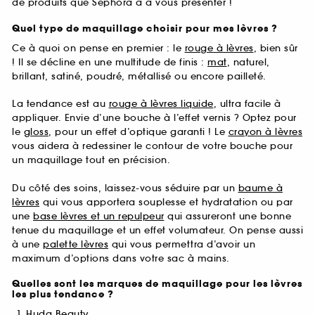
de produits que Sephora a à vous présenter !
Quel type de maquillage choisir pour mes lèvres ?
Ce à quoi on pense en premier : le
rouge à lèvres
, bien sûr
! Il se décline en une multitude de finis :
mat
, naturel,
brillant, satiné, poudré, métallisé ou encore pailleté.
La tendance est au
rouge à lèvres liquide
, ultra facile à
appliquer. Envie d’une bouche à l’effet vernis ? Optez pour
le
gloss
, pour un effet d’optique garanti ! Le
crayon à lèvres
vous aidera à redessiner le contour de votre bouche pour
un maquillage tout en précision.
Du côté des soins, laissez-vous séduire par un
baume à
lèvres
qui vous apportera souplesse et hydratation ou par
une
base lèvres et un repulpeur
qui assureront une bonne
tenue du maquillage et un effet volumateur. On pense aussi
à une
palette lèvres
qui vous permettra d’avoir un
maximum d’options dans votre sac à mains.
Quelles sont les marques de maquillage pour les lèvres
les plus tendance ?
Huda Beauty