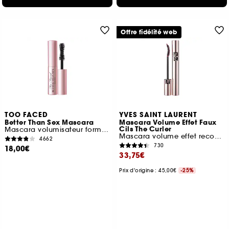
Offre fidélité web
TOO FACED
YVES SAINT LAURENT
Better Than Sex Mascara
Mascara Volume Effet Faux
Cils The Curler
Mascara volumisateur format voyage
Mascara volume effet recourbe cils
4662
730
18,00€
33,75€
Prix d'origine : 45,00€
-25%