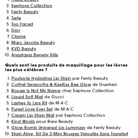
Sephora Collection
Fenty Beauty
Tarte
Too Faced
Dior
Clarins
Marc Jacobs Beauty
KVD Beauty
Anastasia Beverly Hills
Quels sont les produits de maquillage pour les lèvres
les plus célèbres ?
Poutsicle Hydrating Lip Stain
par Fenty Beauty
Coffret Terracotta & KissKiss Bee Glow
de Guerlain
Rouge Is Not My Name
chez Sephora Collection
Liquid Soft Mat
de Gucci
Lashes To Lips Kit
de M·A·C
Purest Love Ever Set
de M·A·C
Cream Lip Stain Mat
par Sephora Collection
Kind Words
pour Rare Beauty
Gloss Bomb Universal Lip Luminizer
de Fenty Beauty
Stain Alive, Kit De 3 Mini Rouges Veloutés Sans Transfert