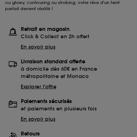
ou glowy, contouring ou strobing, votre rêve d'un teint
moment choisir de retirer votrte consentement. Si vous
parfait devient réalité !
souhaitez obtenir plus d'information sur les cookies
utilisés,
cliquez
ici
.
Retrait en magasin
Click & Collect en 2h offert
En savoir plus
Livraison standard offerte
à domicile dès 60€ en France
métropolitaine et Monaco
Explorer l'offre
Paiements sécurisés
et paiements en plusieurs fois
En savoir plus
Retours