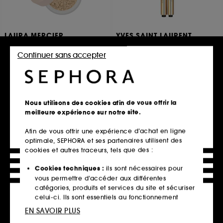
LAURA MERCIER
YVES SAINT LAURENT
Translucent Loose Setting
Touche Éclat Le Stylo
Powder Ultra Blur
Highlighter Anti-Terne illuminateur de teint
Continuer sans accepter
Poudre Libre Fixante Format Voyage
6375
73
32,25€
27,00€
À partir de
Prix d'origine : 43,00€
-25%
4 teintes disponibles
7 teintes disponibles
Nous utilisons des cookies afin de vous offrir la
meilleure expérience sur notre site.
Ajouter au panier
Ajouter au panier
Afin de vous offrir une expérience d’achat en ligne
optimale, SEPHORA et ses partenaires utilisent des
cookies et autres traceurs, tels que des :
Cookies techniques :
ils sont nécessaires pour
vous permettre d’accéder aux différentes
catégories, produits et services du site et sécuriser
celui-ci. Ils sont essentiels au fonctionnement
technique du site et ne peuvent être désactivés.
EN SAVOIR PLUS