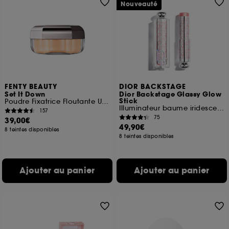
Nouveauté
FENTY BEAUTY
DIOR BACKSTAGE
Set It Down
Dior Backstage Glassy Glow
Stick
Poudre Fixatrice Floutante Ultra-fine
Illuminateur baume iridescent multi-usage
157
75
39,00€
49,90€
8 teintes disponibles
8 teintes disponibles
Ajouter au panier
Ajouter au panier