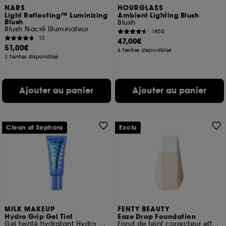
NARS
HOURGLASS
Light Reflecting™ Luminizing
Ambient Lighting Blush
Blush
Blush
Blush Nacré Illuminateur
1850
15
47,00€
51,00€
6 teintes disponibles
3 teintes disponibles
Ajouter au panier
Ajouter au panier
Clean at Sephora
Exclu
MILK MAKEUP
FENTY BEAUTY
Hydro Grip Gel Tint
Eaze Drop Foundation
Gel teinté hydratant Hydro Grip 12 heures
Fond de teint correcteur effet flouté