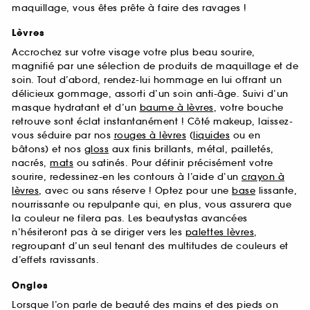
maquillage, vous êtes prête à faire des ravages !
Lèvres
Accrochez sur votre visage votre plus beau sourire,
magnifié par une sélection de produits de maquillage et de
soin. Tout d’abord, rendez-lui hommage en lui offrant un
délicieux gommage, assorti d’un soin anti-âge. Suivi d’un
masque hydratant et d’un
baume à lèvres
, votre bouche
retrouve sont éclat instantanément ! Côté makeup, laissez-
vous séduire par nos
rouges à lèvres
(
liquides
ou en
bâtons) et nos
gloss
aux finis brillants, métal, pailletés,
nacrés,
mats
ou satinés. Pour définir précisément votre
sourire, redessinez-en les contours à l’aide d’un
crayon à
lèvres
, avec ou sans réserve ! Optez pour une
base
lissante,
nourrissante ou repulpante qui, en plus, vous assurera que
la couleur ne filera pas. Les beautystas avancées
n’hésiteront pas à se diriger vers les
palettes lèvres
,
regroupant d’un seul tenant des multitudes de couleurs et
d’effets ravissants.
Ongles
Lorsque l’on parle de beauté des mains et des pieds on