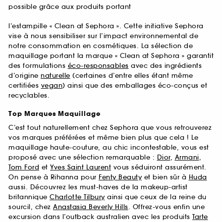
possible grâce aux produits portant
l’estampille « Clean at Sephora ». Cette initiative Sephora
vise à nous sensibiliser sur l’impact environnemental de
notre consommation en cosmétiques. La sélection de
maquillage portant la marque « Clean at Sephora » garantit
des formulations
éco-responsables
avec des ingrédients
d’origine
naturelle
(certaines d’entre elles étant même
certifiées
vegan
) ainsi que des emballages éco-conçus et
recyclables.
Top Marques Maquillage
C’est tout naturellement chez Sephora que vous retrouverez
vos marques préférées et même bien plus que cela ! Le
maquillage haute-couture, au chic incontestable, vous est
proposé avec une sélection remarquable :
Dior
,
Armani
,
Tom Ford
et
Yves Saint Laurent
vous séduiront assurément.
On pense à Rihanna pour
Fenty Beauty
et bien sûr à
Huda
aussi. Découvrez les must-haves de la makeup-artist
britannique
Charlotte Tilbury
ainsi que ceux de la reine du
sourcil, chez
Anastasia Beverly Hills
. Offrez-vous enfin une
excursion dans l’outback australien avec les produits
Tarte