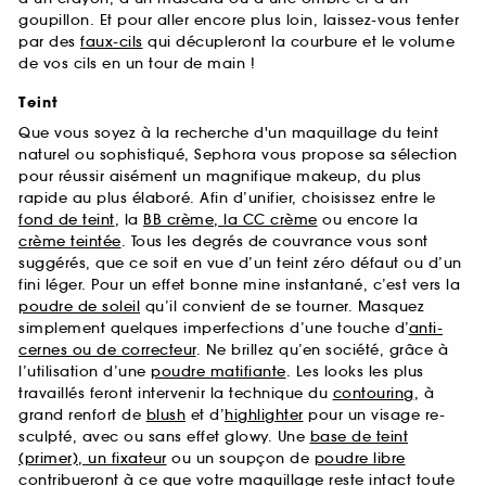
goupillon. Et pour aller encore plus loin, laissez-vous tenter
par des
faux-cils
qui décupleront la courbure et le volume
de vos cils en un tour de main !
Teint
Que vous soyez à la recherche d'un maquillage du teint
naturel ou sophistiqué, Sephora vous propose sa sélection
pour réussir aisément un magnifique makeup, du plus
rapide au plus élaboré. Afin d’unifier, choisissez entre le
fond de teint
, la
BB crème, la CC crème
ou encore la
crème teintée
. Tous les degrés de couvrance vous sont
suggérés, que ce soit en vue d’un teint zéro défaut ou d’un
fini léger. Pour un effet bonne mine instantané, c’est vers la
poudre de soleil
qu’il convient de se tourner. Masquez
simplement quelques imperfections d’une touche d’
anti-
cernes ou de correcteur
. Ne brillez qu’en société, grâce à
l’utilisation d’une
poudre matifiante
. Les looks les plus
travaillés feront intervenir la technique du
contouring
, à
grand renfort de
blush
et d’
highlighter
pour un visage re-
sculpté, avec ou sans effet glowy. Une
base de teint
(primer), un fixateur
ou un soupçon de
poudre libre
contribueront à ce que votre maquillage reste intact toute