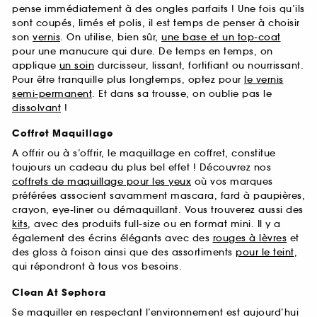
pense immédiatement à des ongles parfaits ! Une fois qu’ils
sont coupés, limés et polis, il est temps de penser à choisir
son
vernis
. On utilise, bien sûr,
une base et un top-coat
pour une manucure qui dure. De temps en temps, on
applique
un soin
durcisseur, lissant, fortifiant ou nourrissant.
Pour être tranquille plus longtemps, optez pour
le vernis
semi-permanent
. Et dans sa trousse, on oublie pas le
dissolvant
!
Coffret Maquillage
A offrir ou à s’offrir, le maquillage en coffret, constitue
toujours un cadeau du plus bel effet ! Découvrez nos
coffrets de maquillage pour les yeux
où vos marques
préférées associent savamment mascara, fard à paupières,
crayon, eye-liner ou démaquillant. Vous trouverez aussi des
kits
, avec des produits full-size ou en format mini. Il y a
également des écrins élégants avec des
rouges à lèvres
et
des gloss à foison ainsi que des assortiments
pour le teint
,
qui répondront à tous vos besoins.
Clean At Sephora
Se maquiller en respectant l’environnement est aujourd’hui