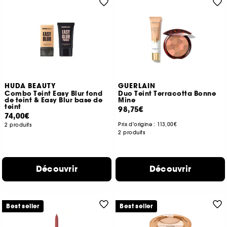
HUDA BEAUTY
GUERLAIN
Combo Teint Easy Blur fond
Duo Teint Terracotta Bonne
de teint & Easy Blur base de
Mine
teint
98,75€
74,00€
Prix d'origine :
113,00€
2 produits
2 produits
Découvrir
Découvrir
Best seller
Best seller