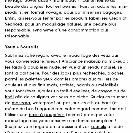
ménage. Soyez aussi « mani-ready »* car en terme de
beauté des ongles, tout est permis ! Puis, on adore les mini-
produits, en
format voyage
, pour optimiser ses bagages.
Enfin, laissez-vous tenter par les produits labellisés
Clean at
Sephora
, pour un maquillage naturel, une beauté plus
responsable, synonyme d’une consommation plus
raisonnable.
Yeux + Sourcils
Sublimez votre regard avec le maquillage des yeux qui
vous conviendra le mieux ! Ambiance makeup no makeup :
les
fards à paupières
nude, en vue d’un rendu naturel, se
font la part belle. Pour des looks plus recherchés, piochez
parmi les
palettes yeux
dont les ombres aux milliers de
couleurs et aux finis mats, satinés, nacrés ou métallisés
vous font rêver. Ajoutez un trait d’
eyeliner
, de
crayon ou de
khôl
afin de souligner vos yeux de biche. Quelques touches
de
mascara
, waterproof ou pas, sur les cils du haut (et
même du bas !) agrandiront votre regard comme il se doit.
Utilisez une
base à paupières
(primer) pour que votre
maquillage des yeux conserve une tenue exemplaire !
Sculptez votre regard en re-dessinant vos
sourcils
à l’aide
d’un crayon, d’un mascara ou d’une ombre et d’un