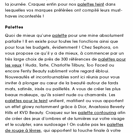
la journée. Craquez enfin pour nos
palettes teint
dans
lesquelles vos marques préférées ont compilé leurs must-
haves incontestés !
Palettes
Quoi de mieux qu’une
palette
pour une mine absolument
parfaite ! Il en existe pour toutes les fonctions ainsi que
pour tous les budgets, évidemment ! Chez Sephora, on
vous propose ce qu’il y a de mieux, à commencer par un
très large choix de près de 300 références de
palettes pour
les yeux
! Huda, Tarte, Charlotte Tilbury, Too Faced ou
encore Fenty Beauty subliment votre regard ébloui.
Nouveautés et incontournables sont ici réunis pour vous
inviter à plonger au cœur de la beauté autour de fards
mats, satinés, irisés ou pailletés. A vous de créer les plus
beaux makeups, qu’ils soient nude ou chamarrés. Les
palettes pour le teint
unifient, matifient ou vous apportent
un effet glowy notamment grâce à Dior, Anastasia Beverly
Hills et KVD Beauty. Craquez sur les
palette contouring
afin
de créer des jeux d’ombres et de lumières sur votre visage
et le sculpter, sans surdosage ! On oublie pas les
palettes
de rouge à lèvres
, qui apportent la touche finale à votre