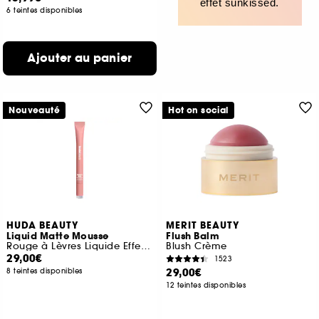
effet sunkissed.
6 teintes disponibles
Ajouter au panier
Nouveauté
Hot on social
HUDA BEAUTY
MERIT BEAUTY
Liquid Matte Mousse
Flush Balm
Rouge à Lèvres Liquide Effet Velours
Blush Crème
29,00€
1523
29,00€
8 teintes disponibles
12 teintes disponibles