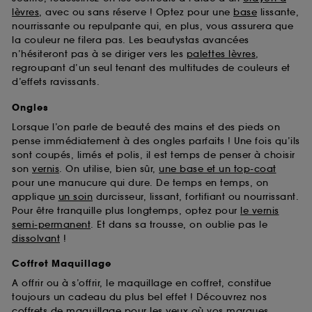
Sephora pourra associer les informations de
lèvres
, avec ou sans réserve ! Optez pour une
base
lissante,
navigation collectées par ces Cookies, pour les
nourrissante ou repulpante qui, en plus, vous assurera que
finalités acceptées, avec les données personnelles
la couleur ne filera pas. Les beautystas avancées
collectées ou générées lors de votre activité en ligne
n’hésiteront pas à se diriger vers les
palettes lèvres
,
ou en magasin. Pour refuser tous les cookies, cliques
regroupant d’un seul tenant des multitudes de couleurs et
sur "continuer sans accepter". Voous pouvez à tout
d’effets ravissants.
moment choisir de retirer votrte consentement. Si vous
souhaitez obtenir plus d'information sur les cookies
Ongles
utilisés,
cliquez
ici
.
Lorsque l’on parle de beauté des mains et des pieds on
pense immédiatement à des ongles parfaits ! Une fois qu’ils
sont coupés, limés et polis, il est temps de penser à choisir
son
vernis
. On utilise, bien sûr,
une base et un top-coat
pour une manucure qui dure. De temps en temps, on
applique
un soin
durcisseur, lissant, fortifiant ou nourrissant.
Pour être tranquille plus longtemps, optez pour
le vernis
semi-permanent
. Et dans sa trousse, on oublie pas le
dissolvant
!
Coffret Maquillage
A offrir ou à s’offrir, le maquillage en coffret, constitue
toujours un cadeau du plus bel effet ! Découvrez nos
coffrets de maquillage pour les yeux
où vos marques