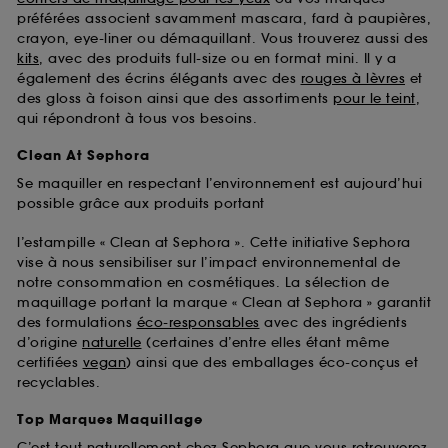
préférées associent savamment mascara, fard à paupières,
crayon, eye-liner ou démaquillant. Vous trouverez aussi des
kits
, avec des produits full-size ou en format mini. Il y a
également des écrins élégants avec des
rouges à lèvres
et
des gloss à foison ainsi que des assortiments
pour le teint
,
qui répondront à tous vos besoins.
Clean At Sephora
Se maquiller en respectant l’environnement est aujourd’hui
possible grâce aux produits portant
l’estampille « Clean at Sephora ». Cette initiative Sephora
vise à nous sensibiliser sur l’impact environnemental de
notre consommation en cosmétiques. La sélection de
maquillage portant la marque « Clean at Sephora » garantit
des formulations
éco-responsables
avec des ingrédients
d’origine
naturelle
(certaines d’entre elles étant même
certifiées
vegan
) ainsi que des emballages éco-conçus et
recyclables.
Top Marques Maquillage
C’est tout naturellement chez Sephora que vous retrouverez