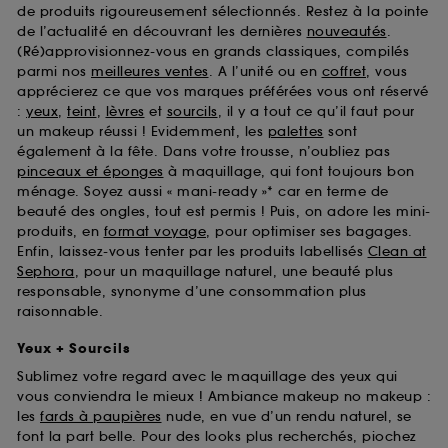
de produits rigoureusement sélectionnés. Restez à la pointe
de l’actualité en découvrant les dernières
nouveautés
.
(Ré)approvisionnez-vous en grands classiques, compilés
parmi nos
meilleures ventes
. A l’unité ou en
coffret
, vous
apprécierez ce que vos marques préférées vous ont réservé
:
yeux
,
teint
,
lèvres
et
sourcils
, il y a tout ce qu’il faut pour
un makeup réussi ! Evidemment, les
palettes
sont
également à la fête. Dans votre trousse, n’oubliez pas
pinceaux et éponges
à maquillage, qui font toujours bon
ménage. Soyez aussi « mani-ready »* car en terme de
beauté des ongles, tout est permis ! Puis, on adore les mini-
produits, en
format voyage
, pour optimiser ses bagages.
Enfin, laissez-vous tenter par les produits labellisés
Clean at
Sephora
, pour un maquillage naturel, une beauté plus
responsable, synonyme d’une consommation plus
raisonnable.
Yeux + Sourcils
Sublimez votre regard avec le maquillage des yeux qui
vous conviendra le mieux ! Ambiance makeup no makeup :
les
fards à paupières
nude, en vue d’un rendu naturel, se
font la part belle. Pour des looks plus recherchés, piochez