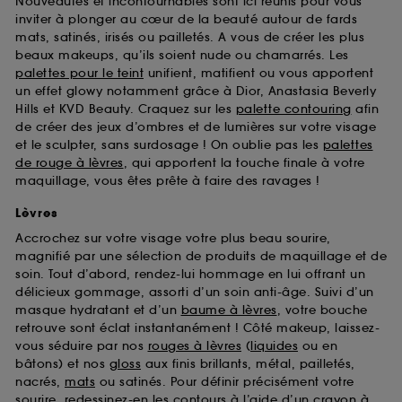
Nouveautés et incontournables sont ici réunis pour vous
d’en améliorer la performance.
inviter à plonger au cœur de la beauté autour de fards
mats, satinés, irisés ou pailletés. A vous de créer les plus
Cookies de sécurisation des paiements en ligne :
beaux makeups, qu’ils soient nude ou chamarrés. Les
ils nous permettent de lutter notamment contre les
fraudes aux moyens de paiement et les
palettes pour le teint
unifient, matifient ou vous apportent
usurpations d’identité.
un effet glowy notamment grâce à Dior, Anastasia Beverly
Hills et KVD Beauty. Craquez sur les
palette contouring
afin
Cookies fonctionnels :
il s’agit de cookies
de créer des jeux d’ombres et de lumières sur votre visage
permettant l’affichage et/ou la fourniture de
et le sculpter, sans surdosage ! On oublie pas les
palettes
certaines fonctionnalités du site, tel que les
de rouge à lèvres
, qui apportent la touche finale à votre
cookies d’authentification qui sont utilisés afin de
maquillage, vous êtes prête à faire des ravages !
vous faire bénéficier de l’authentification
prolongée vous permettant d’accéder à votre
Lèvres
compte lors de votre prochaine visite sur le site
Accrochez sur votre visage votre plus beau sourire,
sans saisir à nouveau votre identifiant et mot de
magnifié par une sélection de produits de maquillage et de
passe.
soin. Tout d’abord, rendez-lui hommage en lui offrant un
délicieux gommage, assorti d’un soin anti-âge. Suivi d’un
masque hydratant et d’un
baume à lèvres
, votre bouche
A l'exception des cookies techniques, le dépôt et la
retrouve sont éclat instantanément ! Côté makeup, laissez-
lecture de ces traceurs requiert votre accord. Vous
vous séduire par nos
rouges à lèvres
(
liquides
ou en
pouvez personnaliser vos choix concernant le dépôt
bâtons) et nos
gloss
aux finis brillants, métal, pailletés,
de ces cookies grâce au bouton "personnaliser mes
nacrés,
mats
ou satinés. Pour définir précisément votre
choix" ci-dessous ou décider de "tout accepter".
sourire, redessinez-en les contours à l’aide d’un
crayon à