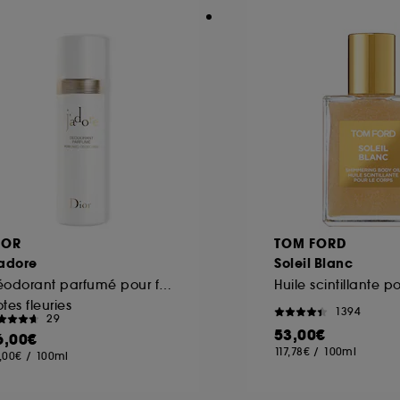
IOR
TOM FORD
’adore
Soleil Blanc
Déodorant parfumé pour femme vaporisateur
tes fleuries
1394
29
53,00€
6,00€
117,78€
/
100ml
,00€
/
100ml