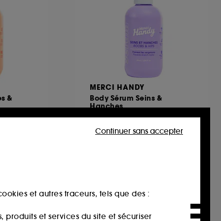
MERCI HANDY
s &
Body Sérum Seins &
Hanches
Sérum corps
1
Continuer sans accepter
17,00€
18,89€
/
100ml
ookies et autres traceurs, tels que des :
produits et services du site et sécuriser