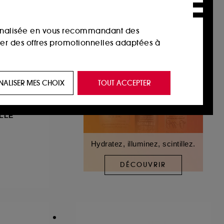
sonnalisée en vous recommandant des
ser des offres promotionnelles adaptées à
 de vous plaire via des publicités, y compris
NALISER MES CHOIX
TOUT ACCEPTER
e navigation, et de l'historique de vos
LLE
 de navigation sur notre site afin d’en
Hydratez, illuminez, scintillez.
 les fraudes aux moyens de paiement et les
DÉCOUVRIR
nctionnalités du site, tel que les cookies
us permettant d’accéder à votre compte lors