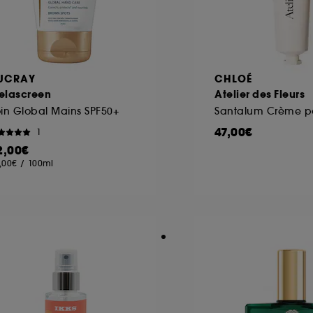
UCRAY
CHLOÉ
elascreen
Atelier des Fleurs
in Global Mains SPF50+
47,00€
1
2,00€
,00€
/
100ml