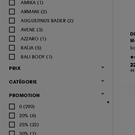
AMIKA (1)
ARMANI (2)
AUGUSTINUS BADER (2)
AVENE (3)
D
AZZARO (1)
M
BAÏJA (5)
So
BALI BODY (1)
2
BIODERMA (8)
PRIX
44
BYOMA (1)
CATÉGORIE
CACHAREL (2)
CALVIN KLEIN (4)
Corps & Bain
PROMOTION
CAROLINA HERRERA (4)
Soin du corps (414)
0 (290)
CARON (1)
Crème hydratante (84)
20% (6)
CERRUTI (1)
Gommage corps (23)
25% (22)
CHANEL (16)
Lait hydratant (33)
30% (1)