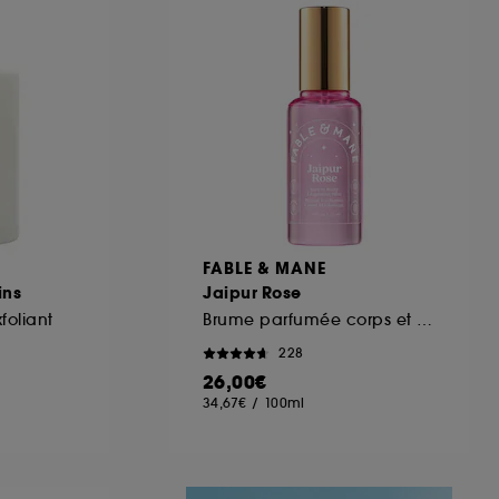
ous pouvez personnaliser vos choix concernant
cepter". Sephora pourra associer les
 personnelles collectées ou générées lors
ccepter". Voous pouvez à tout moment choisir
uez
ici
.
FABLE & MANE
ins
Jaipur Rose
foliant
Brume parfumée corps et cheveux
228
26,00€
34,67€
/
100ml