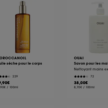
ôt et la lecture de ces traceurs requiert votre accord. V
rsonnaliser mes choix" ci-dessous ou décider de "tout ac
s Cookies, pour les finalités acceptées, avec les données
ur refuser tous les cookies, cliques sur "continuer sans a
tez obtenir plus d'information sur les cookies utilisés,
cliq
OROCCANOIL
OUAI
ile sèche pour le corps
Savon pour les ma
Nettoyant mains ex
229
72
9,90€
38,00€
,90€
/
100ml
8,70€
/
100ml