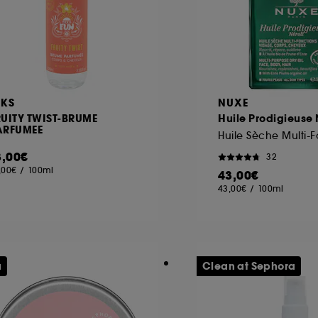
KKS
NUXE
RUITY TWIST-BRUME
Huile Prodigieuse 
ARFUMEE
Huile Sèche Multi-F
8,00€
32
,00€
/
100ml
43,00€
43,00€
/
100ml
u
Clean at Sephora