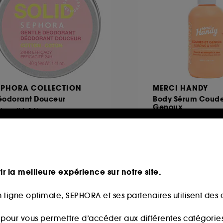
EPHORA COLLECTION
MERCI HANDY
éodorant Douceur
Body Sérum Coude
Genoux
ficacité 24h
Sérum corps
27
17,00€
0,99€
18,89€
/
100ml
,48€
/
100g
ir la meilleure expérience sur notre site.
 ligne optimale, SEPHORA et ses partenaires utilisent des c
s pour vous permettre d’accéder aux différentes catégories, 