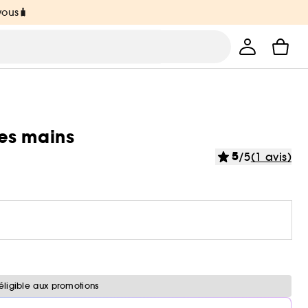
vous🧳
es mains
5
/5
(1 avis)
éligible aux promotions