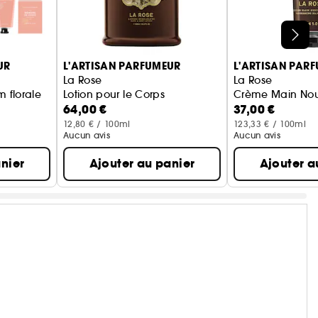
UR
L'ARTISAN PARFUMEUR
L'ARTISAN PAR
La Rose
La Rose
m florale
Lotion pour le Corps
Crème Main Nour
64,00 €
37,00 €
12,80 € / 100ml
123,33 € / 100ml
Aucun avis
Aucun avis
nier
Ajouter au panier
Ajouter a