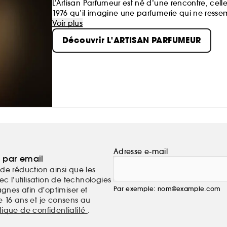
L’Artisan Parfumeur est né d’une rencontre, cell
1976 qu’il imagine une parfumerie qui ne ress
artisans parfumeurs, les créations de la Maison 
Voir plus
facettes de la nature.
Découvrir L'ARTISAN PARFUMEUR
Adresse e-mail
a par email
de réduction ainsi que les
c l’utilisation de technologies
Par exemple: nom@example.com
nes afin d'optimiser et
e 16 ans et je consens au
itique de confidentialité
.