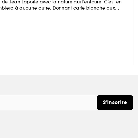
e de Jean Laporte avec la nature qui l’entoure. C’est en
emblera à aucune autre. Donnant carte blanche aux
sont empreintes d’audace et exaltent les différentes
S'inscrire