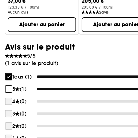
37,00 €
205,00 €
123,33 € / 100ml
205,00 € / 100ml
Aucun avis
2
avis
Ajouter au panier
Ajouter au panie
Avis sur le produit
5/5
(1 avis sur le produit)
Tous (1)
5
(1)
4
(0)
3
(0)
2
(0)