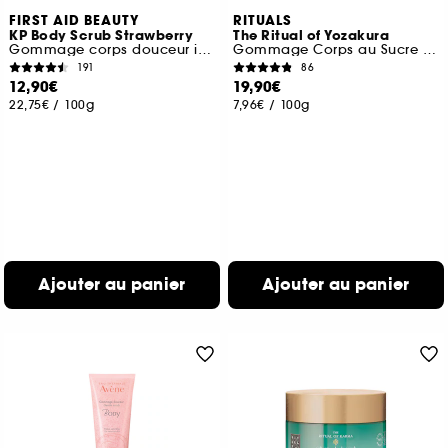
FIRST AID BEAUTY
RITUALS
KP Body Scrub Strawberry
The Ritual of Yozakura
Gommage corps douceur immédiate AHA à la Fraise
Gommage Corps au Sucre Rose
191
86
12,90€
19,90€
22,75€
/
100g
7,96€
/
100g
Ajouter au panier
Ajouter au panier