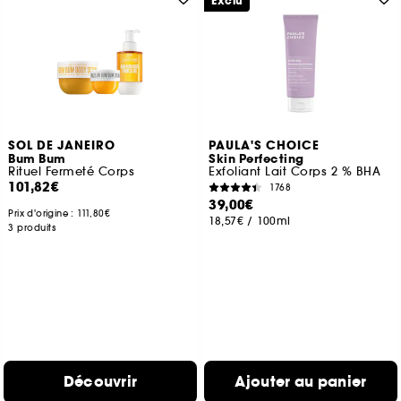
Exclu
SOL DE JANEIRO
PAULA'S CHOICE
Bum Bum
Skin Perfecting
Rituel Fermeté Corps
Exfoliant Lait Corps 2 % BHA
101,82€
1768
39,00€
Prix d'origine :
111,80€
18,57€
/
100ml
3 produits
Découvrir
Ajouter au panier