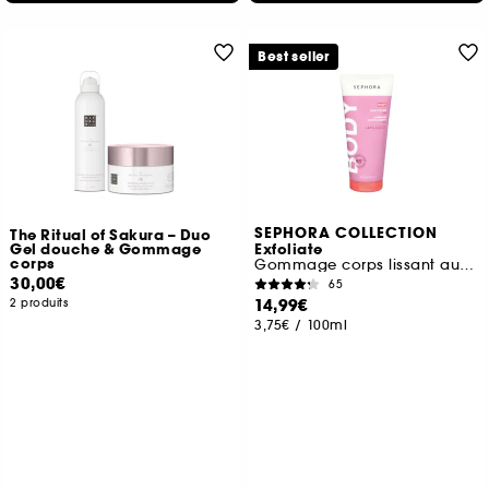
Best seller
SEPHORA COLLECTION
The Ritual of Sakura – Duo
Gel douche & Gommage
Exfoliate
corps
Gommage corps lissant aux AHA
30,00€
65
14,99€
2 produits
3,75€
/
100ml