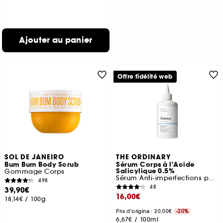
Ajouter au panier
Offre fidélité web
SOL DE JANEIRO
THE ORDINARY
Bum Bum Body Scrub
Sérum Corps à l'Acide
Salicylique 0.5%
Gommage Corps
Sérum Anti-imperfections pour le corps
498
48
39,90€
16,00€
18,14€
/
100g
Prix d'origine : 20,00€
-20%
6,67€
/
100ml