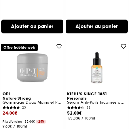
Ajouter au panier
Ajouter au panier
Offre fidélité web
OPI
KIEHL'S SINCE 1851
Nature Strong
Personals
Gommage Doux Mains et Pieds exfoliant pour une peau radieuse
Sérum Anti-Poils Incarnés pour Zones Sensibles
23
82
24,00€
52,00€
173,33€
/
100ml
Prix d'origine : 32,00€
-25%
9,60€
/
100ml