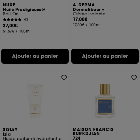
NUXE
A-DERMA
Huile Prodigieuse®
Dermalibour +
Roll-On
Crème isolante
17,00€
43
37,00€
17,00€
/
100ml
61,67€
/
100ml
Ajouter au panier
Ajouter au panier
SISLEY
MAISON FRANCIS
KURKDJIAN
Izia
724
Fluide parfumé hydratant pour le corps