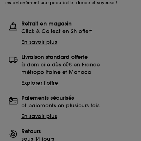
instantanément une peau belle, douce et soyeuse !
lecture de ces traceurs requiert votre accord. Vous
pouvez personnaliser vos choix concernant le dépôt
de ces cookies grâce au bouton "personnaliser mes
choix" ci-dessous ou décider de "tout accepter".
Retrait en magasin
Sephora pourra associer les informations de
Click & Collect en 2h offert
navigation collectées par ces Cookies, pour les
finalités acceptées, avec les données personnelles
En savoir plus
collectées ou générées lors de votre activité en ligne
ou en magasin. Pour refuser tous les cookies, cliques
Livraison standard offerte
sur "continuer sans accepter". Voous pouvez à tout
moment choisir de retirer votrte consentement. Si vous
à domicile dès 60€ en France
souhaitez obtenir plus d'information sur les cookies
métropolitaine et Monaco
utilisés,
cliquez
ici
.
Explorer l'offre
Paiements sécurisés
et paiements en plusieurs fois
En savoir plus
Retours
sous 14 jours