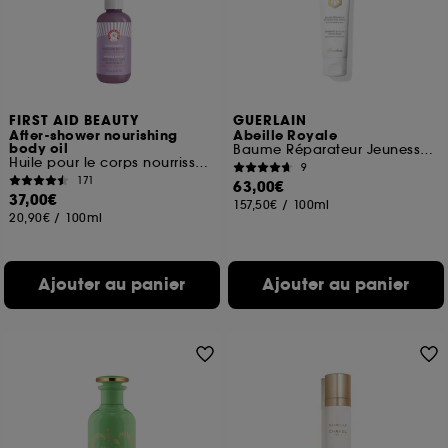
FIRST AID BEAUTY
GUERLAIN
After-shower nourishing
Abeille Royale
body oil
Baume Réparateur Jeunesse Des Mains
Huile pour le corps nourrissante 177ml
9
171
63,00€
37,00€
157,50€
/
100ml
20,90€
/
100ml
Ajouter au panier
Ajouter au panier