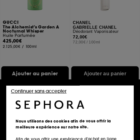
GUCCI
CHANEL
The Alchemist's Garden A
GABRIELLE CHANEL
Nocturnal Whisper
Déodorant Vaporisateur
Huile Parfumée
72,00€
425,00€
72,00€
/
100ml
2.125,00€
/
100ml
Ajouter au panier
Ajouter au panier
Continuer sans accepter
Exclu web
Nous utilisons des cookies afin de vous offrir la
meilleure expérience sur notre site.
Afin de vous offrir une expérience d’achat en ligne