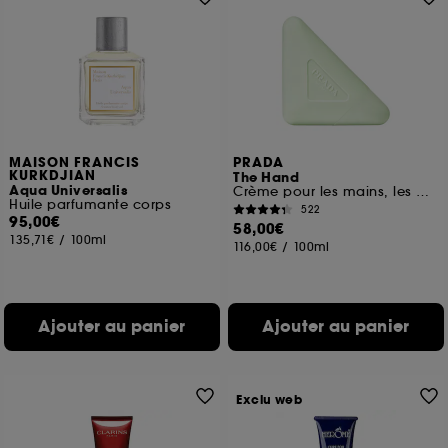
MAISON FRANCIS
PRADA
KURKDJIAN
The Hand
Aqua Universalis
Crème pour les mains, les ongles et les cuticules
Huile parfumante corps
522
95,00€
58,00€
135,71€
/
100ml
116,00€
/
100ml
Ajouter au panier
Ajouter au panier
Exclu web