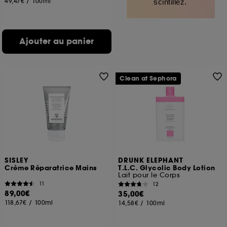
49,47€
/
100ml
scintillez.
Ajouter au panier
Clean at Sephora
SISLEY
DRUNK ELEPHANT
Crème Réparatrice Mains
T.L.C. Glycolic Body Lotion
Lait pour le Corps
11
12
89,00€
35,00€
118,67€
/
100ml
14,58€
/
100ml