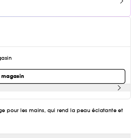
gasin
n magasin