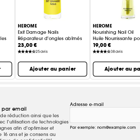
HEROME
HEROME
Exit Damage Nails
Nourishing Nail Oil
les
Réparateur d'ongles abîmés
Huile Nourrissante p
23,00 €
19,00 €
25
avis
38
avis
r
Ajouter au panier
Ajouter au pa
Adresse e-mail
a par email
de réduction ainsi que les
c l’utilisation de technologies
Par exemple: nom@example.com
nes afin d'optimiser et
e 16 ans et je consens au