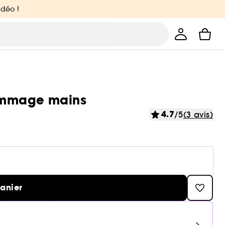
idéo !
ommage mains
4.7
/5
(3 avis)
panier