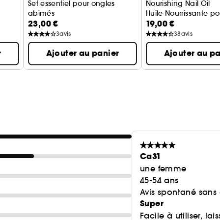
Set essentiel pour ongles
Nourishing Nail Oil
abimés
Huile Nourrissante p
23,00 €
19,00 €
Coffret soin des ongles
3
avis
38
avis
r
Ajouter au panier
Ajouter au pa
Ca31
une femme
45-54 ans
Avis spontané sans
Super
Facile à utiliser, 