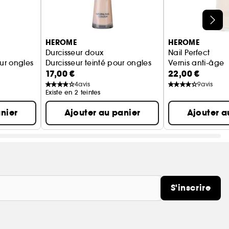
HEROME
HEROME
Durcisseur doux
Nail Perfect
our ongles
Durcisseur teinté pour ongles
Vernis anti-âge
17,00 €
22,00 €
4
avis
9
avis
Existe en 2 teintes
nier
Ajouter au panier
Ajouter a
S'inscrire