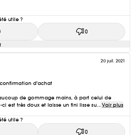
i
été utile ?
0
0
u
20 juil. 2021
 confirmation d'achat
beaucoup de gommage mains, à part celui de
i est très doux et laisse un fini lisse su...
Voir plus
i
été utile ?
1
0