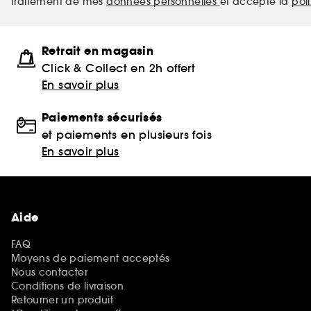
traitement de mes
données personnelles
et accepte la
pol
Retrait en magasin
Click & Collect en 2h offert
En savoir plus
Paiements sécurisés
et paiements en plusieurs fois
En savoir plus
Aide
FAQ
Moyens de paiement acceptés
Nous contacter
Conditions de livraison
Retourner un produit