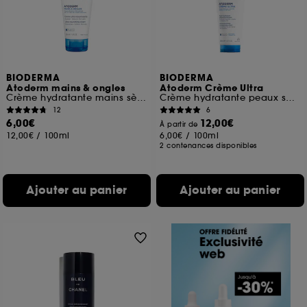
BIODERMA
BIODERMA
Atoderm mains & ongles
Atoderm Crème Ultra
Crème hydratante mains sèches abîmées
Crème hydratante peaux sensibles et sèches
12
6
6,00€
12,00€
À partir de
12,00€
/
100ml
6,00€
/
100ml
2 contenances disponibles
Ajouter au panier
Ajouter au panier