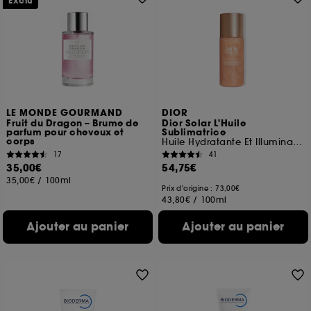
Exclu
LE MONDE GOURMAND
DIOR
Fruit du Dragon – Brume de
Dior Solar L'Huile
parfum pour cheveux et
Sublimatrice
corps
Huile Hydratante Et Illuminatrice
17
41
35,00€
54,75€
35,00€
/
100ml
Prix d'origine : 73,00€
43,80€
/
100ml
Ajouter au panier
Ajouter au panier