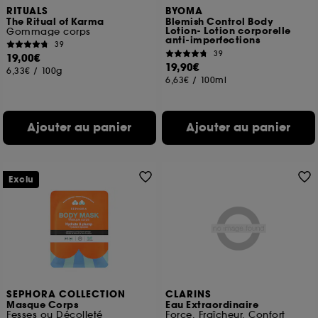
RITUALS
BYOMA
The Ritual of Karma
Blemish Control Body
Lotion- Lotion corporelle
Gommage corps
anti-imperfections
39
39
19,00€
19,90€
6,33€
/
100g
6,63€
/
100ml
Ajouter au panier
Ajouter au panier
Exclu
SEPHORA COLLECTION
CLARINS
Masque Corps
Eau Extraordinaire
Fesses ou Décolleté
Force, Fraîcheur, Confort