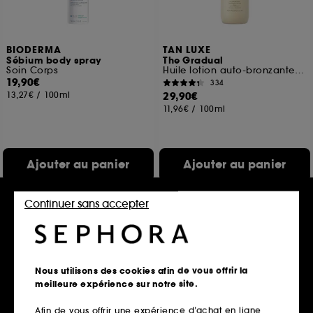
BIODERMA
TAN LUXE
Sébium body spray
The Gradual
Soin Corps
Huile lotion auto-bronzante progressive
19,90€
334
13,27€
/
100ml
29,90€
11,96€
/
100ml
Ajouter au panier
Ajouter au panier
Continuer sans accepter
Nous utilisons des cookies afin de vous offrir la
meilleure expérience sur notre site.
Afin de vous offrir une expérience d’achat en ligne