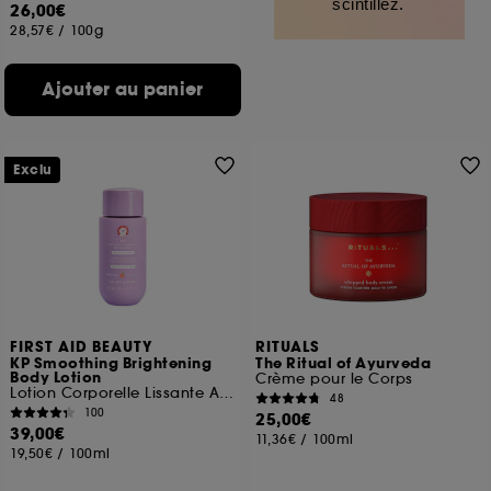
scintillez.
26,00€
28,57€
/
100g
Ajouter au panier
Exclu
FIRST AID BEAUTY
RITUALS
KP Smoothing Brightening
The Ritual of Ayurveda
Body Lotion
Crème pour le Corps
Lotion Corporelle Lissante Anti-Rugosités
48
100
25,00€
39,00€
11,36€
/
100ml
19,50€
/
100ml