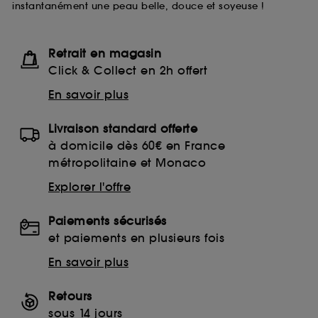
instantanément une peau belle, douce et soyeuse !
lecture de ces traceurs requiert votre accord. Vous
pouvez personnaliser vos choix concernant le dépôt
de ces cookies grâce au bouton "personnaliser mes
choix" ci-dessous ou décider de "tout accepter".
Retrait en magasin
Sephora pourra associer les informations de
Click & Collect en 2h offert
navigation collectées par ces Cookies, pour les
finalités acceptées, avec les données personnelles
En savoir plus
collectées ou générées lors de votre activité en ligne
ou en magasin. Pour refuser tous les cookies, cliques
Livraison standard offerte
sur "continuer sans accepter". Voous pouvez à tout
moment choisir de retirer votrte consentement. Si vous
à domicile dès 60€ en France
souhaitez obtenir plus d'information sur les cookies
métropolitaine et Monaco
utilisés,
cliquez
ici
.
Explorer l'offre
Paiements sécurisés
et paiements en plusieurs fois
En savoir plus
Retours
sous 14 jours