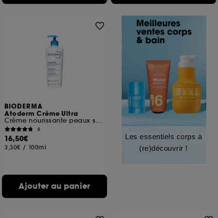
BIODERMA
Atoderm Crème Ultra
Crème nourissante peaux sensibles normales à sèches
6
Les essentiels corps à
16,50€
3,30€
/
100ml
(re)découvrir !
Ajouter au panier