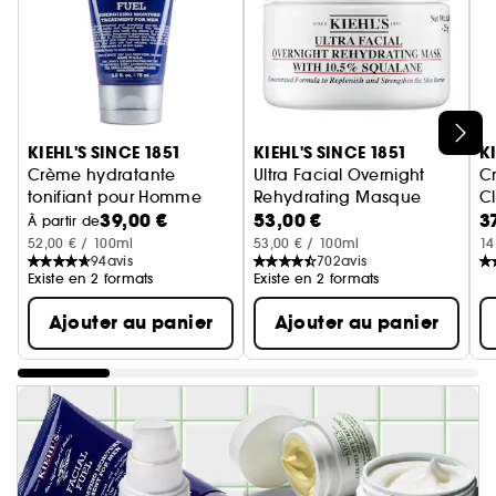
Ignorer le carrousel produits
KIEHL'S SINCE 1851
KIEHL'S SINCE 1851
K
Crème hydratante
Ultra Facial Overnight
C
tonifiant pour Homme
Rehydrating Masque
C
39,00 €
53,00 €
3
Facial Fuel Moisturizer
Masque de nuit réhydratant
H
À partir de
52,00 € / 100ml
53,00 € / 100ml
14
94
avis
702
avis
Existe en 2 formats
Existe en 2 formats
Ajouter au panier
Ajouter au panier