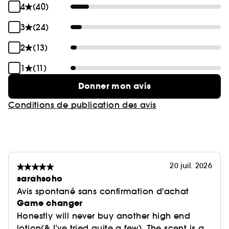
4
(40)
3
(24)
2
(13)
1
(11)
Donner mon avis
Conditions de publication des avis
20 juil. 2026
sarahsoho
Avis spontané sans confirmation d'achat
Game changer
Honestly will never buy another high end
lotion(& I’ve tried quite a few). The scent is a