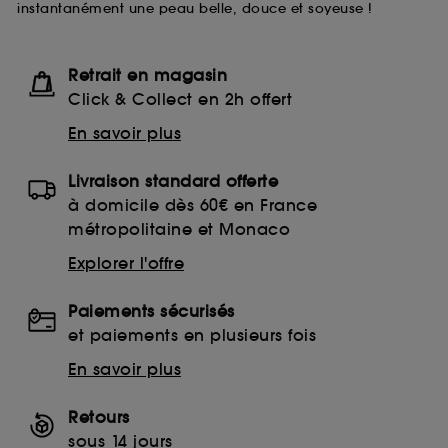
instantanément une peau belle, douce et soyeuse !
lecture de ces traceurs requiert votre accord. Vous
pouvez personnaliser vos choix concernant le dépôt
de ces cookies grâce au bouton "personnaliser mes
choix" ci-dessous ou décider de "tout accepter".
Retrait en magasin
Sephora pourra associer les informations de
Click & Collect en 2h offert
navigation collectées par ces Cookies, pour les
finalités acceptées, avec les données personnelles
En savoir plus
collectées ou générées lors de votre activité en ligne
ou en magasin. Pour refuser tous les cookies, cliques
Livraison standard offerte
sur "continuer sans accepter". Voous pouvez à tout
moment choisir de retirer votrte consentement. Si vous
à domicile dès 60€ en France
souhaitez obtenir plus d'information sur les cookies
métropolitaine et Monaco
utilisés,
cliquez
ici
.
Explorer l'offre
Paiements sécurisés
et paiements en plusieurs fois
En savoir plus
Retours
sous 14 jours