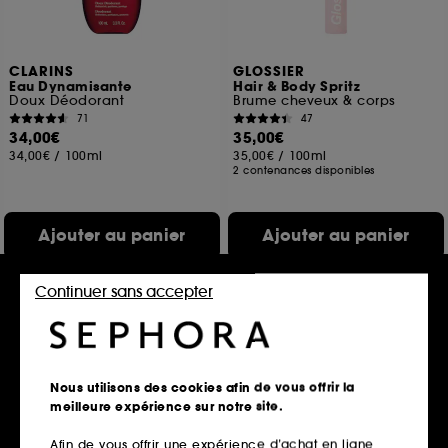
CLARINS
GLOSSIER
Eau Dynamisante
Hair & Body Spritz
Doux Déodorant
Brume cheveux & corps
71
47
34,00€
35,00€
34,00€
/
100ml
35,00€
/
100ml
2 contenances disponibles
Ajouter au panier
Ajouter au panier
Continuer sans accepter
Exclu
Nous utilisons des cookies afin de vous offrir la
meilleure expérience sur notre site.
Afin de vous offrir une expérience d’achat en ligne