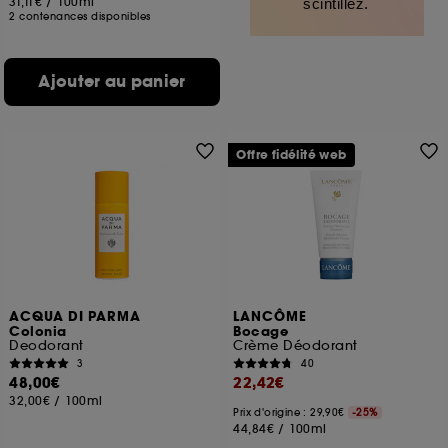
31,11€
/
100ml
scintillez.
2 contenances disponibles
Ajouter au panier
Offre fidélité web
ACQUA DI PARMA
LANCÔME
Colonia
Bocage
Deodorant
Crème Déodorant
3
40
48,00€
22,42€
32,00€
/
100ml
Prix d'origine : 29,90€
-25%
44,84€
/
100ml