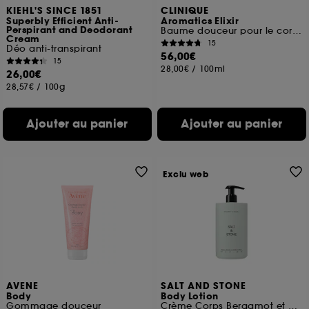
KIEHL'S SINCE 1851
CLINIQUE
Superbly Efficient Anti-
Aromatics Elixir
Perspirant and Deodorant
Baume douceur pour le corps
Cream
15
Déo anti-transpirant
56,00€
15
28,00€
/
100ml
26,00€
28,57€
/
100g
Ajouter au panier
Ajouter au panier
Exclu web
AVENE
SALT AND STONE
Body
Body Lotion
Gommage douceur
Crème Corps Bergamot et Hinoki