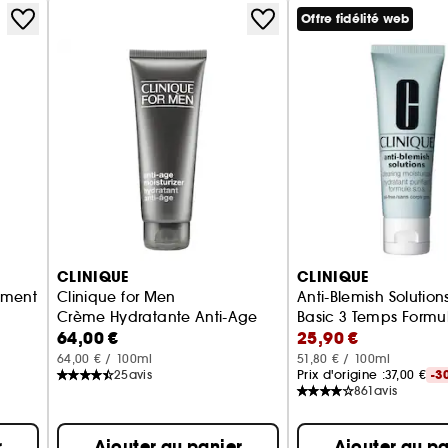
Une peau heureuse, tout simplement.
Offre fidélité web
CLINIQUE
CLINIQUE
ement
Clinique for Men
Anti-Blemish Solution
Crème Hydratante Anti-Age
Basic 3 Temps Formul
64,00 €
25,90 €
64,00 € / 100ml
51,80 € / 100ml
25
avis
Prix d'origine :
37,00 €
-3
861
avis
r
Ajouter au panier
Ajouter au pa