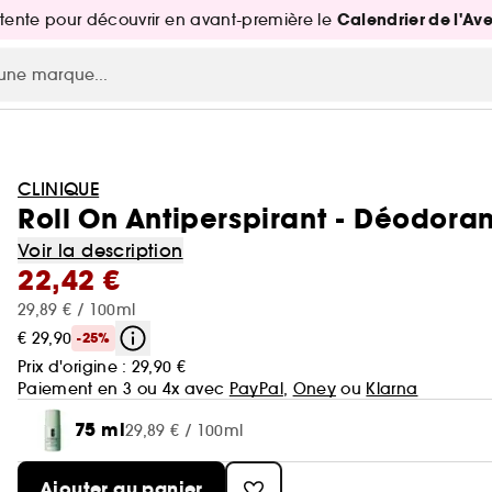
Calendrier de l'Av
attente pour découvrir en avant-première le
CLINIQUE
Roll On Antiperspirant - Déodorant
Voir la description
22,42 €
29,89 € / 100ml
€ 29,90
-25%
Prix d'origine :
29,90 €
Paiement en 3 ou 4x avec
PayPal
,
Oney
ou
Klarna
75 ml
29,89 € / 100ml
Ajouter au panier