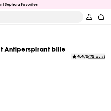
ent Sephora Favorites
 Antiperspirant bille
4.4
/5
(75 avis)