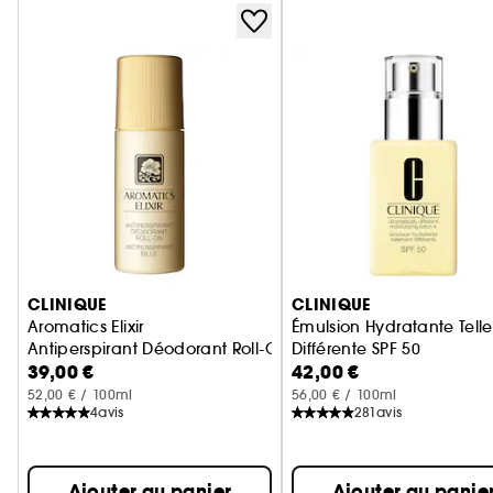
Ignorer le carrousel produits
CLINIQUE
CLINIQUE
Aromatics Elixir
Émulsion Hydratante Tell
Antiperspirant Déodorant Roll-On
Différente SPF 50
39,00 €
42,00 €
Lotion hydratante
52,00 € / 100ml
56,00 € / 100ml
4
avis
281
avis
Ajouter au panier
Ajouter au panie