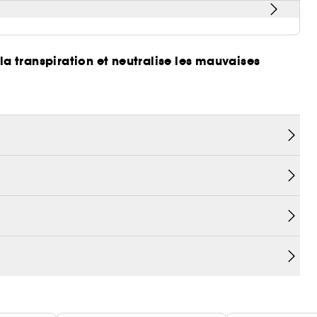
 la transpiration et neutralise les mauvaises
.
s irritation.