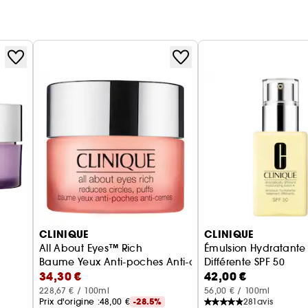
CLINIQUE
CLINIQUE
All About Eyes™ Rich
Émulsion Hydratante
Baume Yeux Anti-poches Anti-cernes
Différente SPF 50
34,30 €
42,00 €
Lotion hydratante
228,67 € / 100ml
56,00 € / 100ml
Prix d'origine :
48,00 €
-28.5%
281
avis