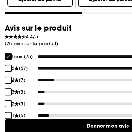
Avis sur le produit
4.4/5
(75 avis sur le produit)
Tous (75)
5
(57)
4
(7)
3
(3)
2
(3)
1
(5)
Donner mon avis