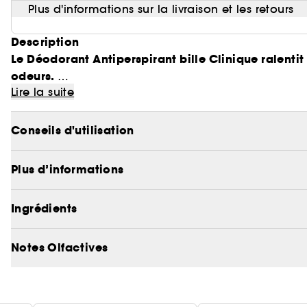
Plus d'informations sur la livraison et les retours
Description
Le Déodorant Antiperspirant bille Clinique ralentit
odeurs.
Lire la suite
Formule unique basée sur des performances record
(1) testé sous contrôle dermatologique
• Ne tache pas et sèche rapidement.
Conseils d'utilisation
• Application facile.
• Ne colle pas.
Plus d’informations
Nos soins sont formulés pour un résultat maximal san
Ingrédients
(1)
•
Sans parabènes.
Notes Olfactives
• Sans phtalates.
• Sans parfum.