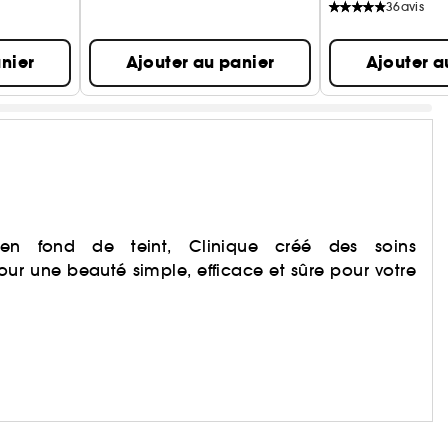
36
avis
nier
Ajouter au panier
Ajouter a
en fond de teint, Clinique créé des soins
our une beauté simple, efficace et sûre pour votre