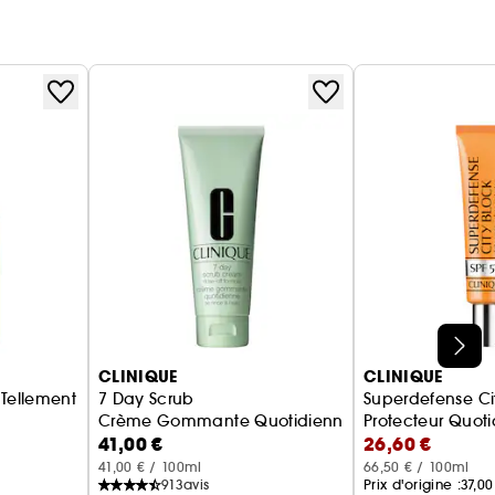
CLINIQUE
CLINIQUE
 Tellement
7 Day Scrub
Superdefense Cit
Crème Gommante Quotidienne
Protecteur Quoti
41,00 €
26,60 €
41,00 € / 100ml
66,50 € / 100ml
913
avis
Prix d'origine :
37,00