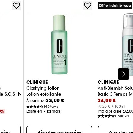
Offre fidélité web
CLINIQUE
CLINIQUE
s
Clarifying lotion
Anti-Blemish Solu
e S.O.S Hydratant Purifiant
Lotion exfoliante
Basic 3 Temps M
33,00 €
24,00 €
À partir de
1467
avis
19,20 € / 100ml
0%
Existe en 7 formats
Prix d'origine :
32,0
1160
avis
nier
Ajouter au panier
Ajouter a