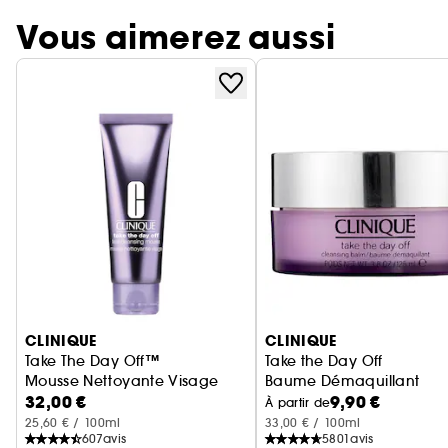
Vous aimerez aussi
Ignorer le carrousel produits
CLINIQUE
CLINIQUE
Take The Day Off™
Take the Day Off
Mousse Nettoyante Visage
Baume Démaquillant
32,00 €
9,90 €
À partir de
25,60 € / 100ml
33,00 € / 100ml
607
avis
5801
avis