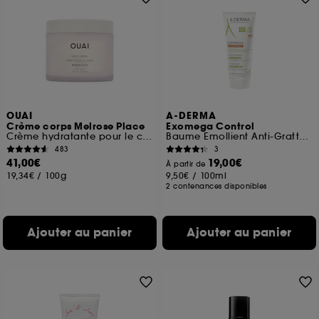
OUAI
A-DERMA
Crème corps Melrose Place
Exomega Control
Crème hydratante pour le corps
Baume Emollient Anti-Grattage
483
3
41,00€
19,00€
À partir de
19,34€
/
100g
9,50€
/
100ml
2 contenances disponibles
Ajouter au panier
Ajouter au panier