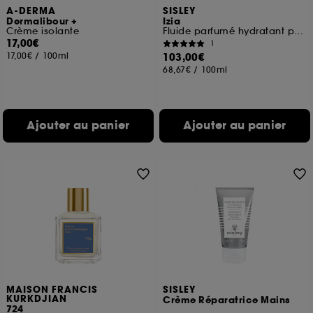
A-DERMA
SISLEY
Dermalibour +
Izia
Crème isolante
Fluide parfumé hydratant pour le corps
17,00€
1
17,00€
/
100ml
103,00€
68,67€
/
100ml
Ajouter au panier
Ajouter au panier
MAISON FRANCIS
SISLEY
KURKDJIAN
Crème Réparatrice Mains
724