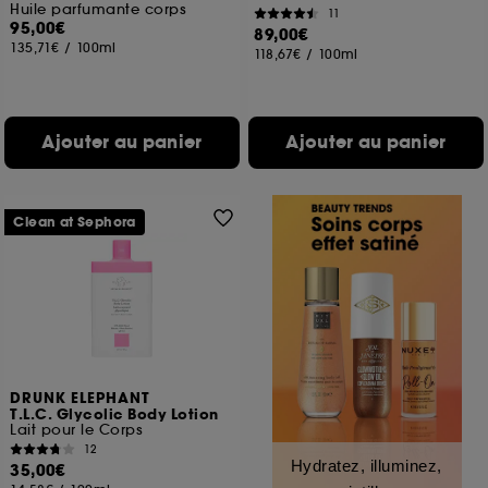
Huile parfumante corps
11
95,00€
89,00€
135,71€
/
100ml
118,67€
/
100ml
Ajouter au panier
Ajouter au panier
Clean at Sephora
DRUNK ELEPHANT
T.L.C. Glycolic Body Lotion
Lait pour le Corps
12
Hydratez, illuminez,
35,00€