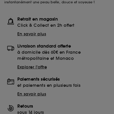
instantanément une peau belle, douce et soyeuse !
lecture de ces traceurs requiert votre accord. Vous
pouvez personnaliser vos choix concernant le dépôt
de ces cookies grâce au bouton "personnaliser mes
choix" ci-dessous ou décider de "tout accepter".
Retrait en magasin
Sephora pourra associer les informations de
Click & Collect en 2h offert
navigation collectées par ces Cookies, pour les
finalités acceptées, avec les données personnelles
En savoir plus
collectées ou générées lors de votre activité en ligne
ou en magasin. Pour refuser tous les cookies, cliques
Livraison standard offerte
sur "continuer sans accepter". Voous pouvez à tout
moment choisir de retirer votrte consentement. Si vous
à domicile dès 60€ en France
souhaitez obtenir plus d'information sur les cookies
métropolitaine et Monaco
utilisés,
cliquez
ici
.
Explorer l'offre
Paiements sécurisés
et paiements en plusieurs fois
En savoir plus
Retours
sous 14 jours