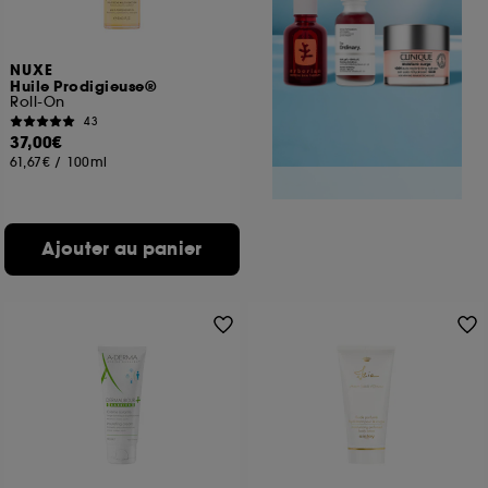
NUXE
Huile Prodigieuse®
Roll-On
43
37,00€
61,67€
/
100ml
Ajouter au panier