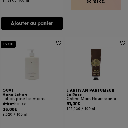
14,58€
/
100ml
scintillez.
Ajouter au panier
Exclu
OUAI
L'ARTISAN PARFUMEUR
Hand Lotion
La Rose
Lotion pour les mains
Crème Main Nourrissante
37,00€
50
38,00€
123,33€
/
100ml
8,02€
/
100ml