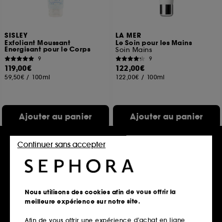
SISLEY
LA MER
Exfoliant Moussant
Le Soin pour les Mains
Energisant pour le Corps
Soin Mains
9
9
119,00€
122,00€
59,50€
/
100ml
122,00€
/
100ml
Ajouter au panier
Ajouter au panier
Continuer sans accepter
Exclu web
Nous utilisons des cookies afin de vous offrir la
meilleure expérience sur notre site.
Afin de vous offrir une expérience d’achat en ligne