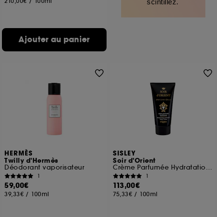
210,00€
/
100ml
scintillez.
Ajouter au panier
HERMÈS
SISLEY
Twilly d'Hermès
Soir d'Orient
Déodorant vaporisateur
Crème Parfumée Hydratation Corps
1
1
59,00€
113,00€
39,33€
/
100ml
75,33€
/
100ml