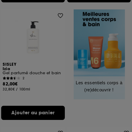
SISLEY
Izia
Gel parfumé douche et bain
2
Les essentiels corps à
82,00€
32,80€
/
100ml
(re)découvrir !
Ajouter au panier