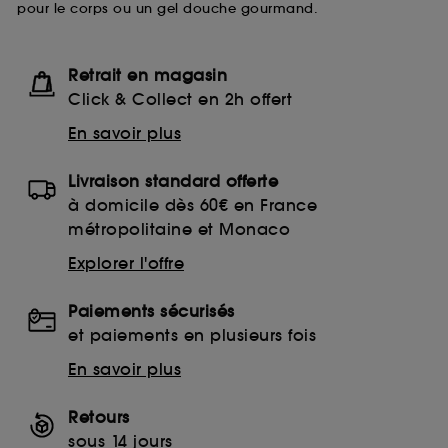
pour le corps ou un gel douche gourmand.
navigation collectées par ces Cookies, pour les
finalités acceptées, avec les données personnelles
collectées ou générées lors de votre activité en ligne
ou en magasin. Pour refuser tous les cookies, cliques
Retrait en magasin
sur "continuer sans accepter". Voous pouvez à tout
Click & Collect en 2h offert
moment choisir de retirer votrte consentement. Si vous
souhaitez obtenir plus d'information sur les cookies
En savoir plus
utilisés,
cliquez
ici
.
Livraison standard offerte
à domicile dès 60€ en France
métropolitaine et Monaco
Explorer l'offre
Paiements sécurisés
et paiements en plusieurs fois
En savoir plus
Retours
sous 14 jours