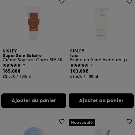
SISLEY
SISLEY
Super Soin Solaire
Izia
Crème Soyeuse Corps SPF 30
Fluide parfumé hydratant pour le corps
2
1
165,00€
103,00€
82,50€
/
100ml
68,67€
/
100ml
Ajouter au panier
Ajouter au panier
Nouveauté