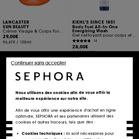
LANCASTER
KIEHL'S SINCE 1851
SUN BEAUTY
Body Fuel All-In-One
Energizing Wash
Crème Visage & Corps Format Pocket SPF50
Gel nettoyant pour corps et cheveux homme
29,00€
14
96,67€
/
100ml
28,00€
11,20€
/
100ml
Continuer sans accepter
Ajouter au panier
Ajouter au panier
Nous utilisons des cookies afin de vous offrir la
Exclu
meilleure expérience sur notre site.
Afin de vous offrir une expérience d’achat en ligne
optimale, SEPHORA et ses partenaires utilisent des
cookies et autres traceurs, tels que des :
Cookies techniques :
ils sont nécessaires pour