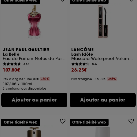
Offre fidélité web
Offre fidélité web
JEAN PAUL GAULTIER
LANCÔME
La Belle
Lash Idôle
Eau de Parfum Notes de Poire, Bergamote et Vanille
Mascara Waterproof Volume Effet Cils Recourbés
443
837
107,80€
26,25€
Prix d'origine : 154,00€
-30%
Prix d'origine : 35,00€
-25%
107,80€
/
100ml
3 contenances disponibles
Ajouter au panier
Ajouter au panier
Offre fidélité web
Offre fidélité web