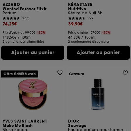
AZZARO
KÉRASTASE
Wanted Forever Elixir
Nutritive
Parfum
Sérum de Nuit 8h
2675
779
74,25€
39,90€
Prix d'origine : 99,00€
-25%
Prix d'origine : 57,00€
-30%
148,50€
/
100ml
44,33€
/
100ml
2 contenances disponibles
2 contenances disponibles
Ajouter au panier
Ajouter au panier
Offre fidélité web
Gravure
YVES SAINT LAURENT
DIOR
Make Me Blush
Sauvage
Blush Poudre
Eau de parfum pour homme notes épicées et d'absolu vanille