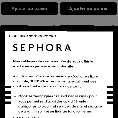
6 contenances disponibles
Ajouter au panier
Ajouter au panier
Hot on social
Offre fidélité web
Continuer sans accepter
Nous utilisons des cookies afin de vous offrir la
meilleure expérience sur notre site.
ARMANI
GIVENCHY
Stronger with You Intensely
L'Interdit
Afin de vous offrir une expérience d’achat en ligne
Eau de Parfum ambrée boisée pour homme
Eau de Parfum florale boisée pour femme
optimale, SEPHORA et ses partenaires utilisent des
523
2037
cookies et autres traceurs, tels que des :
88,50€
112,00€
Prix d'origine : 118,00€
Prix d'origine : 160,00€
-30%
Cookies techniques :
ils sont nécessaires pour
88,50€
/
100ml
112,00€
/
100ml
vous permettre d’accéder aux différentes
Option gravure
7 contenances disponibles
catégories, produits et services du site et sécuriser
3 contenances disponibles
celui-ci. Ils sont essentiels au fonctionnement
Ajouter au panier
Ajouter au panier
technique du site et ne peuvent être désactivés.