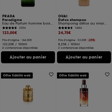
PRADA
OUAI
Paradigme
Detox shampoo
Eau de Parfum homme boisée ambrée rechargeable
Shampoing détox au vinaigre de cidre
2036
5444
123,00€
24,75€
Prix d'origine : 164,00€
Prix d'origine : 33,00€
-25%
123,00€
/
100ml
8,25€
/
100ml
4 contenances disponibles
2 contenances disponibles
Ajouter au panier
Ajouter au panier
Offre fidélité web
Offre fidélité web