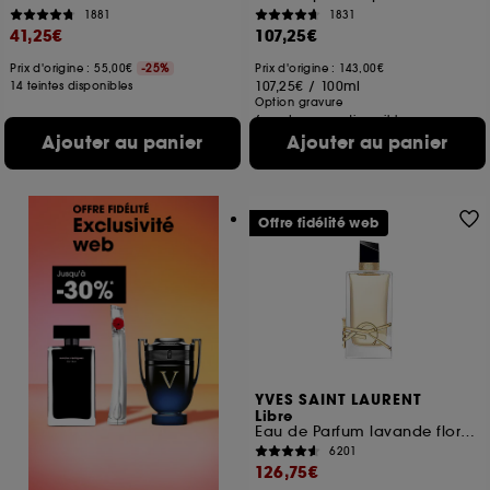
1881
1831
41,25€
107,25€
Prix d'origine : 55,00€
-25%
Prix d'origine : 143,00€
107,25€
/
100ml
14 teintes disponibles
Option gravure
6 contenances disponibles
Ajouter au panier
Ajouter au panier
Offre fidélité web
YVES SAINT LAURENT
Libre
Eau de Parfum lavande florale rechargeable pour femme
6201
126,75€