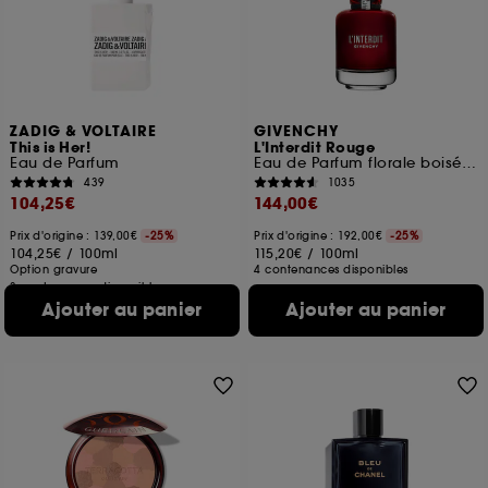
ou en magasin. Pour refuser tous les cookies, cliques
sur "continuer sans accepter". Voous pouvez à tout
moment choisir de retirer votrte consentement. Si vous
souhaitez obtenir plus d'information sur les cookies
utilisés,
cliquez
ici
.
ZADIG & VOLTAIRE
GIVENCHY
This is Her!
L'Interdit Rouge
Eau de Parfum
Eau de Parfum florale boisée épicée pour femme
439
1035
104,25€
144,00€
Prix d'origine : 139,00€
-25%
Prix d'origine : 192,00€
-25%
104,25€
/
100ml
115,20€
/
100ml
Option gravure
4 contenances disponibles
3 contenances disponibles
Ajouter au panier
Ajouter au panier