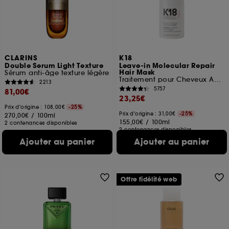
CLARINS
K18
Double Serum Light Texture
Leave-in Molecular Repair
Hair Mask
Sérum anti-âge texture légère
Traitement pour Cheveux Abîmés
2213
5757
81,00€
23,25€
Prix d'origine : 108,00€
-25%
Prix d'origine : 31,00€
-25%
270,00€
/
100ml
155,00€
/
100ml
2 contenances disponibles
2 contenances disponibles
Ajouter au panier
Ajouter au panier
Offre fidélité web