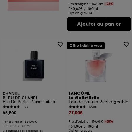
Prix d'origine : 169,00€
-25%
140,83€
/
100ml
Option gravure
5 contenances disponibles
Ajouter au panier
Offre fidélité web
LANCÔME
CHANEL
La Vie Est Belle
BLEU DE CHANEL
Eau de Parfum Rechargeable
Eau De Parfum Vaporisateur
1840
899
77,00€
85,50€
Prix d'origine : 110,00€
-30%
Prix d'origine : 114,00€
171,00€
/
100ml
154,00€
/
100ml
Option gravure
3 contenances disponibles