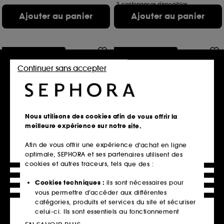
2 contenances disponibles
Ajouter au panier
Ajouter au panier
Offre fidélité web
Offre fidélité web
Continuer sans accepter
Nous utilisons des cookies afin de vous offrir la
meilleure expérience sur notre site.
RABANNE FRAGRANCES
KÉRASTASE
Fame Parfum
Blond Absolu
Afin de vous offrir une expérience d’achat en ligne
Parfum
Masque UV neutralisant pour cheveux blonds, décolorés, méchés
optimale, SEPHORA et ses partenaires utilisent des
1112
305
cookies et autres traceurs, tels que des :
87,00€
41,30€
Prix d'origine : 116,00€
-25%
Prix d'origine : 59,00€
-30%
Cookies techniques :
ils sont nécessaires pour
174,00€
/
100ml
20,65€
/
100ml
vous permettre d’accéder aux différentes
4 contenances disponibles
catégories, produits et services du site et sécuriser
celui-ci. Ils sont essentiels au fonctionnement
Ajouter au panier
Ajouter au panier
technique du site et ne peuvent être désactivés.