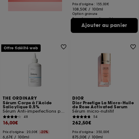
Prix d'origine : 155,00€
108,50€
/
100ml
Option gravure
3 contenances disponibles
Ajouter au panier
Offre fidélité web
THE ORDINARY
DIOR
Sérum Corps à l'Acide
Dior Prestige La Micro-Huile
Salicylique 0.5%
de Rose Activated Serum
Sérum Anti-imperfections pour le corps
Sérum micro-nutritif
48
54
16,00€
262,50€
Prix d'origine : 20,00€
-20%
Prix d'origine : 350,00€
6,67€
/
100ml
875,00€
/
100ml