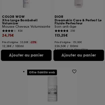
COLOR WOW
DIOR
Xtra Large Bombshell
Dreamskin Care & Perfect Le
Volumizer
Fluide Perfecteur
Mousse Cheveux Volumisante
Soin anti-âge
824
250
24,75€
113,25€
Prix d'origine : 33,00€
-25%
Prix d'origine : 151,00€
12,38€
/
100ml
226,50€
/
100ml
3 contenances disponibles
Ajouter au panier
Ajouter au panier
Offre fidélité web