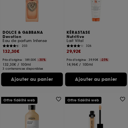
DOLCE & GABBANA
KÉRASTASE
Devotion
Nutritive
Eau de parfum Intense
Lait Vital
203
326
132,30€
29,92€
Prix d'origine : 189,00€
-30%
Prix d'origine : 39,90€
-25%
132,30€
/
100ml
14,96€
/
100ml
3 contenances disponibles
Ajouter au panier
Ajouter au panier
Offre fidélité web
Offre fidélité web