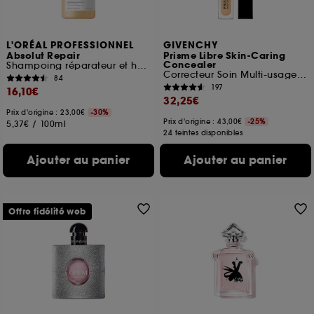
L'ORÉAL PROFESSIONNEL
GIVENCHY
Absolut Repair
Prisme Libre Skin-Caring
Concealer
Shampoing réparateur et hydratant pour cheveux abîmés
Correcteur Soin Multi-usage Longue Tenue
84
197
16,10€
32,25€
Prix d'origine : 23,00€
-30%
Prix d'origine : 43,00€
-25%
5,37€
/
100ml
24 teintes disponibles
Ajouter au panier
Ajouter au panier
Offre fidélité web