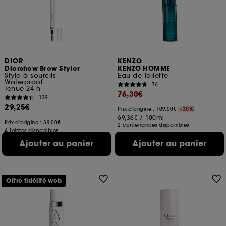
ou en magasin. Pour refuser tous les cookies, cliques
sur "continuer sans accepter". Voous pouvez à tout
moment choisir de retirer votrte consentement. Si vous
souhaitez obtenir plus d'information sur les cookies
utilisés,
cliquez
ici
.
DIOR
KENZO
Diorshow Brow Styler
KENZO HOMME
Stylo à sourcils
Eau de Toilette
Waterproof
76
Tenue 24 h
76,30€
139
29,25€
Prix d'origine : 109,00€
-30%
69,36€
/
100ml
Prix d'origine : 39,00€
2 contenances disponibles
4 teintes disponibles
Ajouter au panier
Ajouter au panier
Offre fidélité web