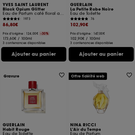
YVES SAINT LAURENT
GUERLAIN
Black Opium Glitter
La Petite Robe Noire
Eau de Parfum café floral ambré pour femme
Eau de Toilette
1973
76
86,80€
102,90€
Prix d'origine : 124,00€
-30%
Prix d'origine : 147,00€
173,60€
/
100ml
102,90€
/
100ml
3 contenances disponibles
3 contenances disponibles
Ajouter au panier
Ajouter au panier
Gravure
Offre fidélité web
GUERLAIN
NINA RICCI
Habit Rouge
L'Air du Temps
Eau de Toilette
Eau de Parfum