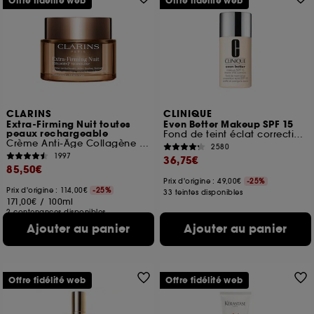
Offre fidélité web
Offre fidélité web
CLARINS
CLINIQUE
Extra-Firming Nuit toutes
Even Better Makeup SPF 15
peaux rechargeable
Fond de teint éclat correction teint SPF 15
Crème Anti-Âge Collagène fermeté
2580
1997
36,75€
85,50€
Prix d'origine : 49,00€
-25%
Prix d'origine : 114,00€
-25%
33 teintes disponibles
171,00€
/
100ml
2 contenances disponibles
Ajouter au panier
Ajouter au panier
Offre fidélité web
Offre fidélité web