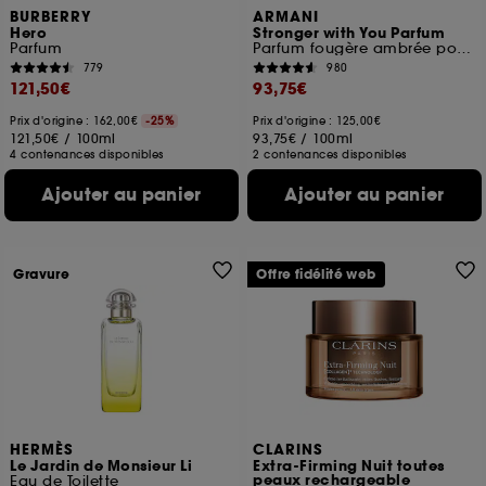
BURBERRY
ARMANI
Hero
Stronger with You Parfum
Parfum
Parfum fougère ambrée pour homme
779
980
121,50€
93,75€
Prix d'origine : 162,00€
-25%
Prix d'origine : 125,00€
121,50€
/
100ml
93,75€
/
100ml
4 contenances disponibles
2 contenances disponibles
Ajouter au panier
Ajouter au panier
Gravure
Offre fidélité web
HERMÈS
CLARINS
Le Jardin de Monsieur Li
Extra-Firming Nuit toutes
peaux rechargeable
Eau de Toilette