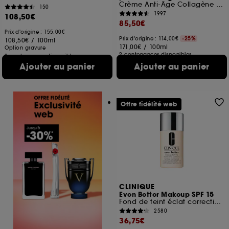
Crème Anti-Âge Collagène fermeté
150
1997
108,50€
85,50€
Prix d'origine : 155,00€
Prix d'origine : 114,00€
-25%
108,50€
/
100ml
171,00€
/
100ml
Option gravure
2 contenances disponibles
3 contenances disponibles
Ajouter au panier
Ajouter au panier
Offre fidélité web
CLINIQUE
Even Better Makeup SPF 15
Fond de teint éclat correction teint SPF 15
2580
36,75€