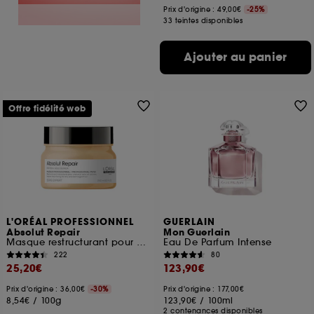
Prix d'origine : 49,00€
-25%
33 teintes disponibles
Ajouter au panier
Offre fidélité web
L'ORÉAL PROFESSIONNEL
GUERLAIN
Absolut Repair
Mon Guerlain
Masque restructurant pour cheveux abîmés
Eau De Parfum Intense
222
80
25,20€
123,90€
Prix d'origine : 36,00€
-30%
Prix d'origine : 177,00€
8,54€
/
100g
123,90€
/
100ml
2 contenances disponibles