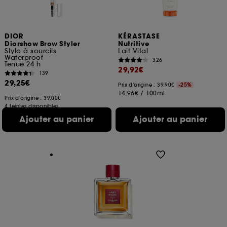
DIOR
KÉRASTASE
Diorshow Brow Styler
Nutritive
Stylo à sourcils
Lait Vital
Waterproof
326
Tenue 24 h
29,92€
139
29,25€
Prix d'origine : 39,90€
-25%
14,96€
/
100ml
Prix d'origine : 39,00€
4 teintes disponibles
Ajouter au panier
Ajouter au panier