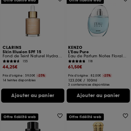
Offre fidélité web
Offre fidélité web
CLARINS
KENZO
Skin Illusion SPF 15
L'Eau Pure
Fond de Teint Naturel Hydratation
Eau de Parfum Notes Florales Boisées Aquatiques
155
118
44,25€
61,50€
Prix d'origine : 59,00€
-25%
Prix d'origine : 82,00€
-25%
123,00€
/
100ml
14 teintes disponibles
3 contenances disponibles
Ajouter au panier
Ajouter au panier
Offre fidélité web
Offre fidélité web