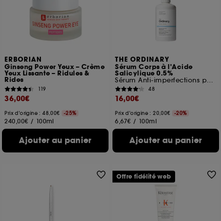
ou en magasin. Pour refuser tous les cookies, cliques
sur "continuer sans accepter". Voous pouvez à tout
moment choisir de retirer votrte consentement. Si vous
souhaitez obtenir plus d'information sur les cookies
utilisés,
cliquez
ici
.
ERBORIAN
THE ORDINARY
Ginseng Power Yeux – Crème
Sérum Corps à l'Acide
Yeux Lissante – Ridules &
Salicylique 0.5%
Rides
Sérum Anti-imperfections pour le corps
119
48
36,00€
16,00€
Prix d'origine : 48,00€
-25%
Prix d'origine : 20,00€
-20%
240,00€
/
100ml
6,67€
/
100ml
Ajouter au panier
Ajouter au panier
Offre fidélité web