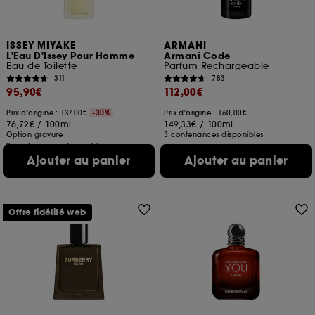
ISSEY MIYAKE
ARMANI
L'Eau D'Issey Pour Homme
Armani Code
Eau de Toilette
Parfum Rechargeable
311
783
95,90€
112,00€
Prix d'origine : 137,00€
-30%
Prix d'origine : 160,00€
76,72€
/
100ml
149,33€
/
100ml
Option gravure
3 contenances disponibles
2 contenances disponibles
Ajouter au panier
Ajouter au panier
Offre fidélité web