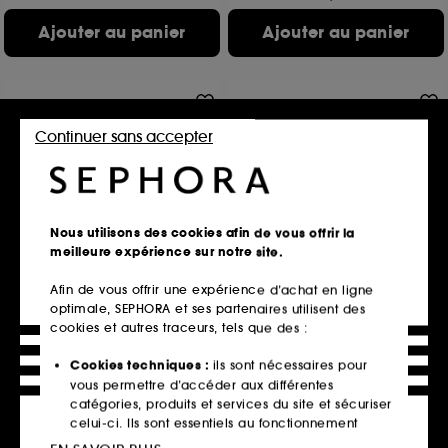
Ajouter au panier
Ajouter au panier
Gravure
Continuer sans accepter
Nous utilisons des cookies afin de vous offrir la
meilleure expérience sur notre site.
DIOR
DIOR
Sauvage Spray For The Wild
Dreamskin Care & Perfect Le
Afin de vous offrir une expérience d’achat en ligne
Fluide Perfecteur
Flacon 30 ml et étui couture en édition limitée
Soin anti-âge
optimale, SEPHORA et ses partenaires utilisent des
1180
cookies et autres traceurs, tels que des :
250
131,25€
113,25€
Prix d'origine : 175,00€
Cookies techniques :
ils sont nécessaires pour
Prix d'origine : 151,00€
131,25€
/
100ml
vous permettre d’accéder aux différentes
226,50€
/
100ml
Option gravure
catégories, produits et services du site et sécuriser
3 contenances disponibles
6 contenances disponibles
celui-ci. Ils sont essentiels au fonctionnement
Ajouter au panier
Ajouter au panier
technique du site et ne peuvent être désactivés.