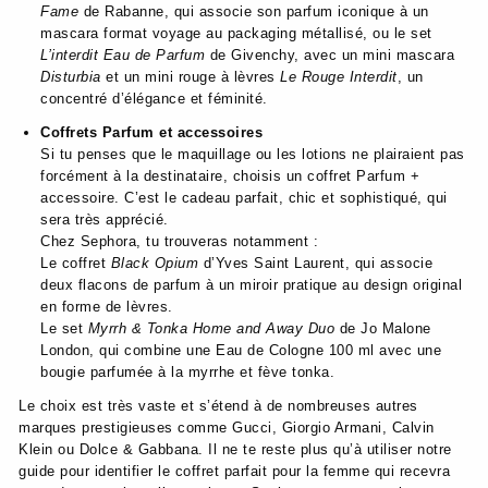
Fame
de Rabanne, qui associe son parfum iconique à un
mascara format voyage au packaging métallisé, ou le set
L’interdit Eau de Parfum
de Givenchy, avec un mini mascara
Disturbia
et un mini rouge à lèvres
Le Rouge Interdit
, un
concentré d’élégance et féminité.
Coffrets Parfum et accessoires
Si tu penses que le maquillage ou les lotions ne plairaient pas
forcément à la destinataire, choisis un coffret Parfum +
accessoire. C’est le cadeau parfait, chic et sophistiqué, qui
sera très apprécié.
Chez Sephora, tu trouveras notamment :
Le coffret
Black Opium
d’Yves Saint Laurent, qui associe
deux flacons de parfum à un miroir pratique au design original
en forme de lèvres.
Le set
Myrrh & Tonka Home and Away Duo
de Jo Malone
London, qui combine une Eau de Cologne 100 ml avec une
bougie parfumée à la myrrhe et fève tonka.
Le choix est très vaste et s’étend à de nombreuses autres
marques prestigieuses comme Gucci, Giorgio Armani, Calvin
Klein ou Dolce & Gabbana. Il ne te reste plus qu’à utiliser notre
guide pour identifier le coffret parfait pour la femme qui recevra