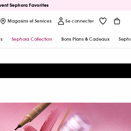
Avent Sephora Favorites
Magasins
et Services
Se connecter
s
Sephora Collection
Bons Plans & Cadeaux
Sepho