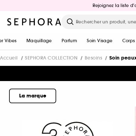
Rejoignez la liste 
r Vibes
Maquillage
Parfum
Soin Visage
Corps
Soin peaux
Accueil
SEPHORA COLLECTION
Besoins
La marque