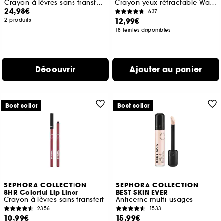
Crayon à lèvres sans transfert et Totally Juicy Lip Tint
Crayon yeux rétractable Waterproof
24,98€
637
12,99€
2 produits
18 teintes disponibles
Découvrir
Ajouter au panier
Best seller
Best seller
SEPHORA COLLECTION
SEPHORA COLLECTION
8HR Colorful Lip Liner
BEST SKIN EVER
Crayon à lèvres sans transfert
Anticerne multi-usages
2356
1533
10,99€
15,99€