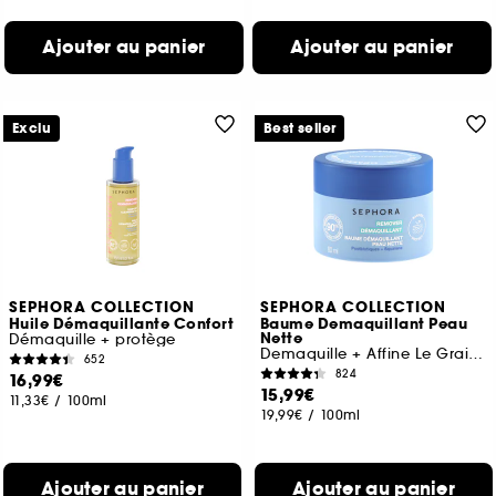
Ajouter au panier
Ajouter au panier
Exclu
Best seller
SEPHORA COLLECTION
SEPHORA COLLECTION
Huile Démaquillante Confort
Baume Demaquillant Peau
Nette
Démaquille + protège
Demaquille + Affine Le Grain De Peau
652
824
16,99€
15,99€
11,33€
/
100ml
19,99€
/
100ml
Ajouter au panier
Ajouter au panier