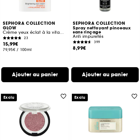
SEPHORA COLLECTION
SEPHORA COLLECTION
GLOW
Spray nettoyant pinceaux
sans rinçage
Crème yeux éclat à la vitamine C et à l'acide hyaluronique
Anti impuretés
23
399
15,99€
8,99€
79,95€
/
100ml
Ajouter au panier
Ajouter au panier
Exclu
Exclu