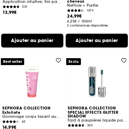
cheveux
Application intuitive, fini parfait
Nettoie + Purifie
510
1073
13,99€
24,99€
6,25€
/
100ml
2 contenances disponibles
Ajouter au panier
Ajouter au panier
Best seller
Exclu
SEPHORA COLLECTION
SEPHORA COLLECTION
Exfoliate
SPECIAL EFFECTS GLITTER
SHADOW
Gommage corps lissant aux AHA
Fard à paupières liquide pailleté
65
303
14,99€