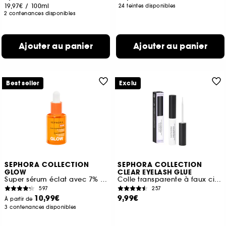
19,97€
/
100ml
24 teintes disponibles
2 contenances disponibles
Ajouter au panier
Ajouter au panier
Best seller
Exclu
SEPHORA COLLECTION
SEPHORA COLLECTION
GLOW
CLEAR EYELASH GLUE
Super sérum éclat avec 7% de vitamine C et de la vitamine E
Colle transparente à faux cils Longue tenue, invisible
597
257
10,99€
9,99€
À partir de
3 contenances disponibles