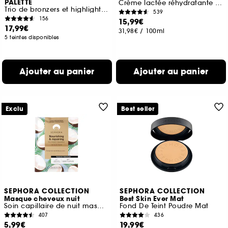
PALETTE
Crème lactée réhydratante à l'Acide hyaluronique
Trio de bronzers et highlighter multi-textures
539
156
15,99€
17,99€
31,98€
/
100ml
5 teintes disponibles
Ajouter au panier
Ajouter au panier
Exclu
Best seller
SEPHORA COLLECTION
SEPHORA COLLECTION
Masque cheveux nuit
Best Skin Ever Mat
Soin capillaire de nuit masque crème + charlotte
Fond De Teint Poudre Mat
407
436
5,99€
19,99€