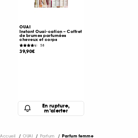
OUAI
Instant Ouai-cation – Coffret
de brumes parfumées
cheveux et corps
58
39,90€
En rupture,
m’alerter
Accueil
OUAI
Parfum
Parfum femme