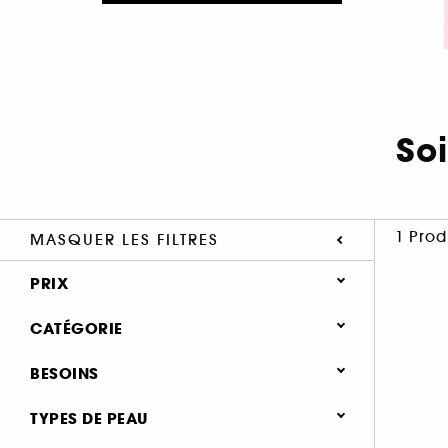
So
1 Prod
MASQUER LES FILTRES
PRIX
CATÉGORIE
Soin Visage
BESOINS
Besoins
Soin anti-imperfections (1)
TYPES DE PEAU
Soin anti-rougeurs (1)
Soin anti-rougeurs (1)