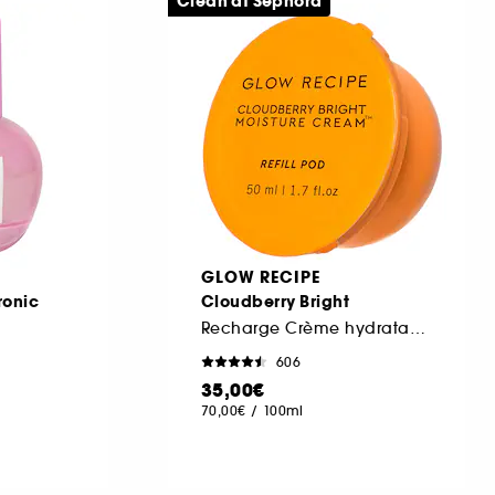
Clean at Sephora
GLOW RECIPE
ronic
Cloudberry Bright
Recharge Crème hydratante
606
35,00€
70,00€
/
100ml