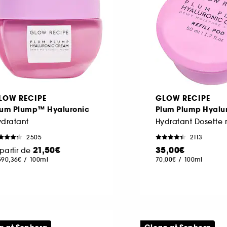
LOW RECIPE
GLOW RECIPE
lum Plump™ Hyaluronic
Plum Plump Hyalu
ydratant
2505
2113
21,50€
35,00€
partir de
590,36€
/
100ml
70,00€
/
100ml