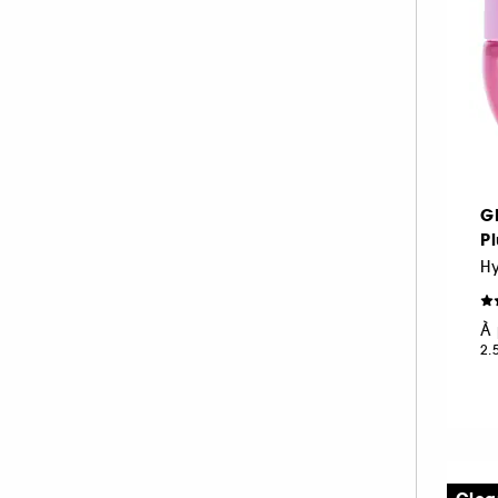
G
P
H
À 
2.