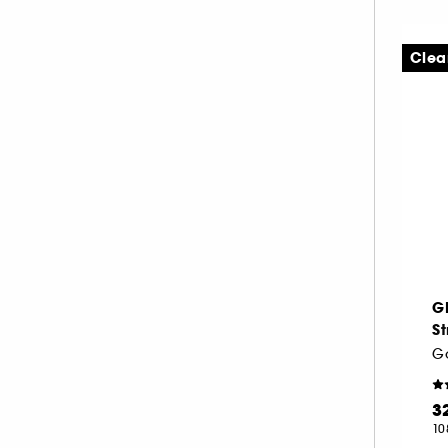
Clea
G
S
3
10