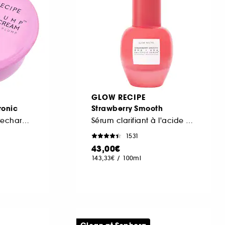
GLOW RECIPE
ronic
Strawberry Smooth
Hydratant Dosette rechargeable
Sérum clarifiant à l'acide salicylique, aux AHA et BHA
1531
43,00€
143,33€
/
100ml