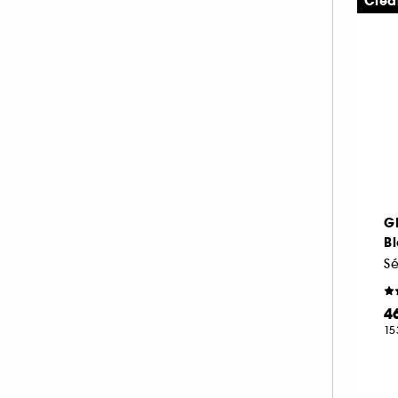
Clea
G
Bl
Sé
4
15