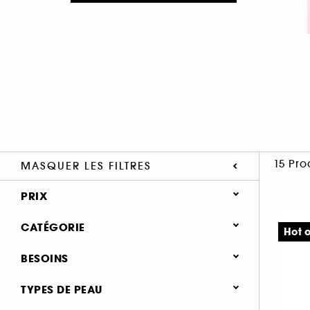
15 Pro
MASQUER LES FILTRES
PRIX
CATÉGORIE
Hot o
Soin Visage
BESOINS
Besoins (15)
Soin hydratant & nourrissant (12)
TYPES DE PEAU
Soin anti-rougeurs (1)
Soin éclat & anti-fatigue (7)