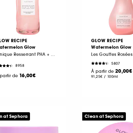
LOW RECIPE
GLOW RECIPE
atermelon Glow
Watermelon Glow
Tonique Resserrant PHA + BHA Éclat Pastèque Mini
5807
8958
20,00€
À partir de
16,00€
partir de
91,25€
/
100ml
n at Sephora
Clean at Sephora