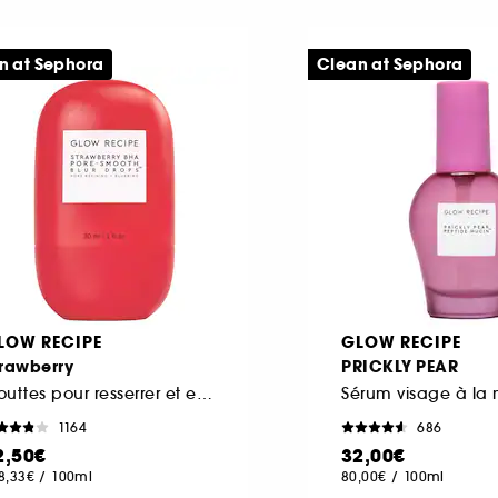
n at Sephora
Clean at Sephora
LOW RECIPE
GLOW RECIPE
trawberry
PRICKLY PEAR
Gouttes pour resserrer et estomper les pores aux BHA
1164
686
2,50€
32,00€
8,33€
/
100ml
80,00€
/
100ml