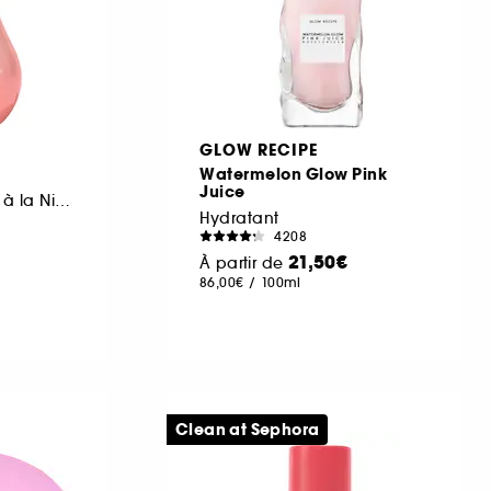
GLOW RECIPE
Watermelon Glow Pink
Juice
Les Gouttes Rosées à la Niacinamide Jumbo
Hydratant
4208
21,50€
À partir de
86,00€
/
100ml
Clean at Sephora