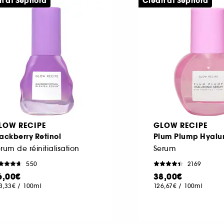
n at Sephora
Clean at Sephora
LOW RECIPE
GLOW RECIPE
ackberry Retinol
Plum Plump Hyalu
rum de réinitialisation
Serum
550
2169
6,00€
38,00€
3,33€
/
100ml
126,67€
/
100ml