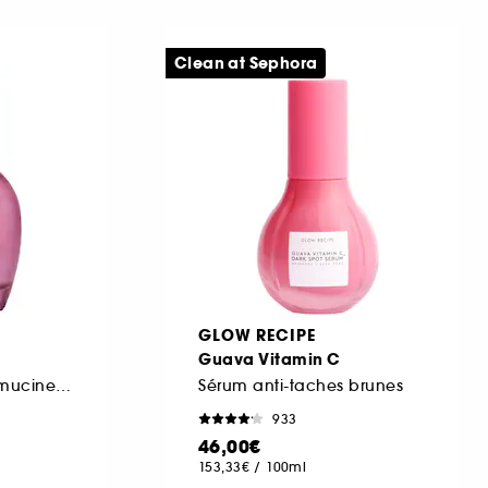
Clean at Sephora
GLOW RECIPE
Guava Vitamin C
Sérum visage à la mucine peptidique
Sérum anti-taches brunes
933
46,00€
153,33€
/
100ml